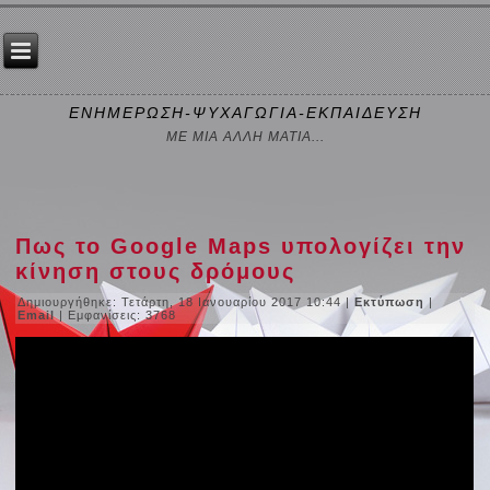
ΕΝΗΜΕΡΩΣΗ-ΨΥΧΑΓΩΓΙΑ-ΕΚΠΑΙΔΕΥΣΗ
ΜΕ ΜΙΑ ΑΛΛΗ ΜΑΤΙΑ...
Πως το Google Maps υπολογίζει την
κίνηση στους δρόμους
Δημιουργήθηκε: Τετάρτη, 18 Ιανουαρίου 2017 10:44
|
Εκτύπωση
|
Email
| Εμφανίσεις: 3768