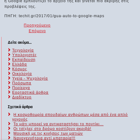
η Google εμπλουτίζει το αρχείο της και γίνεται πιο ακριβής στις
προβλέψεις της.
ΠΗΓΗ: techit.gr/2017/01/gua-auto-to-google-maps
Προηγούμενο
Επόμενο
Δείτε ακόμα...
Τεχνολογία
Υπολογιστές
Εκπαίδευση
Ελλάδα
Κόσμος
Οικολογία
Υγεία - Ψυχολογία
Πρόσωπα
Περίεργα
Εορταστικά άρθρα
Διαδίκτυο
Σχετικά άρθρα
Η κοσμοθεωρία σπουδαίων ανθρώπων μέσα από ένα απλό
γεγονός
Το μάτι μπορεί να αντικαταστήσει το ποντίκι...
Οι τσίχλες στο δρόμο κοστίζουν ακριβά!
Μουσική με τις κινήσεις των ματιών
Νανογεννήτρια αντί μπαταρία!!!