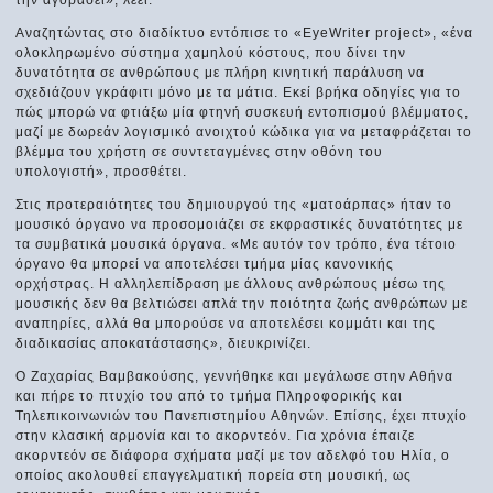
Αναζητώντας στο διαδίκτυο εντόπισε το «EyeWriter project», «ένα
ολοκληρωμένο σύστημα χαμηλού κόστους, που δίνει την
δυνατότητα σε ανθρώπους με πλήρη κινητική παράλυση να
σχεδιάζουν γκράφιτι μόνο με τα μάτια. Εκεί βρήκα οδηγίες για το
πώς μπορώ να φτιάξω μία φτηνή συσκευή εντοπισμού βλέμματος,
μαζί με δωρεάν λογισμικό ανοιχτού κώδικα για να μεταφράζεται το
βλέμμα του χρήστη σε συντεταγμένες στην οθόνη του
υπολογιστή», προσθέτει.
Στις προτεραιότητες του δημιουργού της «ματοάρπας» ήταν το
μουσικό όργανο να προσομοιάζει σε εκφραστικές δυνατότητες με
τα συμβατικά μουσικά όργανα. «Με αυτόν τον τρόπο, ένα τέτοιο
όργανο θα μπορεί να αποτελέσει τμήμα μίας κανονικής
ορχήστρας. Η αλληλεπίδραση με άλλους ανθρώπους μέσω της
μουσικής δεν θα βελτιώσει απλά την ποιότητα ζωής ανθρώπων με
αναπηρίες, αλλά θα μπορούσε να αποτελέσει κομμάτι και της
διαδικασίας αποκατάστασης», διευκρινίζει.
Ο Ζαχαρίας Βαμβακούσης, γεννήθηκε και μεγάλωσε στην Αθήνα
και πήρε το πτυχίο του από το τμήμα Πληροφορικής και
Τηλεπικοινωνιών του Πανεπιστημίου Αθηνών. Επίσης, έχει πτυχίο
στην κλασική αρμονία και το ακορντεόν. Για χρόνια έπαιζε
ακορντεόν σε διάφορα σχήματα μαζί με τον αδελφό του Ηλία, ο
οποίος ακολουθεί επαγγελματική πορεία στη μουσική, ως