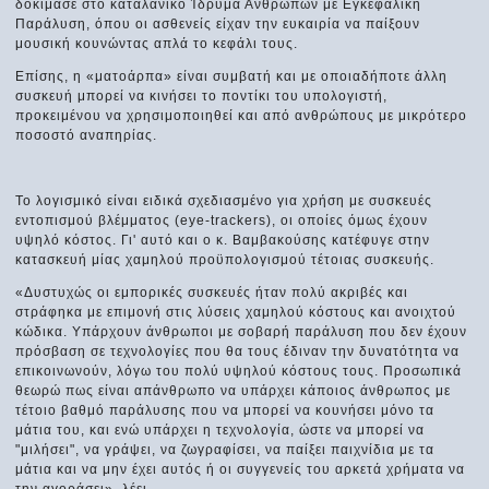
δοκίμασε στο καταλανικό Ίδρυμα Ανθρώπων με Εγκεφαλική
Παράλυση, όπου οι ασθενείς είχαν την ευκαιρία να παίξουν
μουσική κουνώντας απλά το κεφάλι τους.
Επίσης, η «ματοάρπα» είναι συμβατή και με οποιαδήποτε άλλη
συσκευή μπορεί να κινήσει το ποντίκι του υπολογιστή,
προκειμένου να χρησιμοποιηθεί και από ανθρώπους με μικρότερο
ποσοστό αναπηρίας.
Το λογισμικό είναι ειδικά σχεδιασμένο για χρήση με συσκευές
εντοπισμού βλέμματος (eye-trackers), οι οποίες όμως έχουν
υψηλό κόστος. Γι' αυτό και ο κ. Βαμβακούσης κατέφυγε στην
κατασκευή μίας χαμηλού προϋπολογισμού τέτοιας συσκευής.
«Δυστυχώς οι εμπορικές συσκευές ήταν πολύ ακριβές και
στράφηκα με επιμονή στις λύσεις χαμηλού κόστους και ανοιχτού
κώδικα. Υπάρχουν άνθρωποι με σοβαρή παράλυση που δεν έχουν
πρόσβαση σε τεχνολογίες που θα τους έδιναν την δυνατότητα να
επικοινωνούν, λόγω του πολύ υψηλού κόστους τους. Προσωπικά
θεωρώ πως είναι απάνθρωπο να υπάρχει κάποιος άνθρωπος με
τέτοιο βαθμό παράλυσης που να μπορεί να κουνήσει μόνο τα
μάτια του, και ενώ υπάρχει η τεχνολογία, ώστε να μπορεί να
"μιλήσει", να γράψει, να ζωγραφίσει, να παίξει παιχνίδια με τα
μάτια και να μην έχει αυτός ή οι συγγενείς του αρκετά χρήματα να
την αγοράσει», λέει.