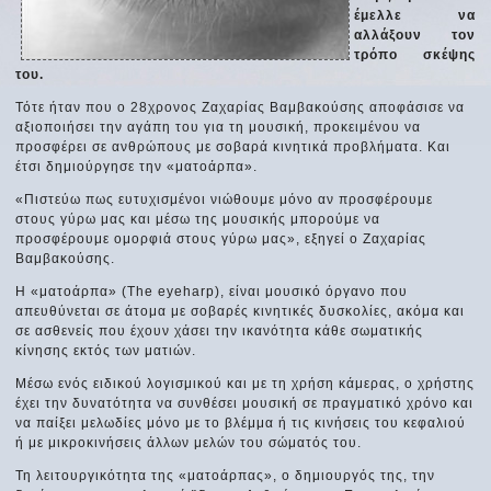
έμελλε να
αλλάξουν τον
τρόπο σκέψης
του.
Τότε ήταν που ο 28χρονος Ζαχαρίας Βαμβακούσης αποφάσισε να
αξιοποιήσει την αγάπη του για τη μουσική, προκειμένου να
προσφέρει σε ανθρώπους με σοβαρά κινητικά προβλήματα. Και
έτσι δημιούργησε την «ματοάρπα».
«Πιστεύω πως ευτυχισμένοι νιώθουμε μόνο αν προσφέρουμε
στους γύρω μας και μέσω της μουσικής μπορούμε να
προσφέρουμε ομορφιά στους γύρω μας», εξηγεί ο Ζαχαρίας
Βαμβακούσης.
Η «ματοάρπα» (The eyeharp), είναι μουσικό όργανο που
απευθύνεται σε άτομα με σοβαρές κινητικές δυσκολίες, ακόμα και
σε ασθενείς που έχουν χάσει την ικανότητα κάθε σωματικής
κίνησης εκτός των ματιών.
Μέσω ενός ειδικού λογισμικού και με τη χρήση κάμερας, ο χρήστης
έχει την δυνατότητα να συνθέσει μουσική σε πραγματικό χρόνο και
να παίξει μελωδίες μόνο με το βλέμμα ή τις κινήσεις του κεφαλιού
ή με μικροκινήσεις άλλων μελών του σώματός του.
Τη λειτουργικότητα της «ματοάρπας», ο δημιουργός της, την