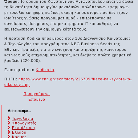
Όραμα:
Το όραμα του Κωνσταντίνου Αντωνόπουλου είναι να δώσει
τη δυνατότητα δημιουργίας μοναδικών, πολύπλοκων εφαρμογών
με ευκολία και χωρίς κώδικα, ακόμη και σε άτομα που δεν έχουν
ιδιαίτερες γνώσεις προγραμματισμού - επιτρέποντας σε
developers, designers, εταιρικά τμήματα IT και μαθητές να
εκμεταλλευτούν την δημιουργικότητά τους.
H πρόταση Κodika πήρε μέρος στον 10ο Διαγωνισμό Καινοτομίας
& Τεχνολογίας του προγράμματος NBG Business Seeds της
Εθνικής Τράπεζας για την ενίσχυση και στήριξη της καινοτόμου
και νεοφυούς επιχειρηματικότητας, και έλαβε το πρώτο χρηματικό
βραβείο (€20.000).
Επισκεφτείτε το
Kodika.io
ΠΗΓΗ:
https://www.cnn.gr/tech/story/226709/ftiaxe-kai-sy-tora-to-
diko-soy-app
Προηγούμενο
Επόμενο
Δείτε ακόμα...
Τεχνολογία
Υπολογιστές
Εκπαίδευση
Ελλάδα
Κόσμος