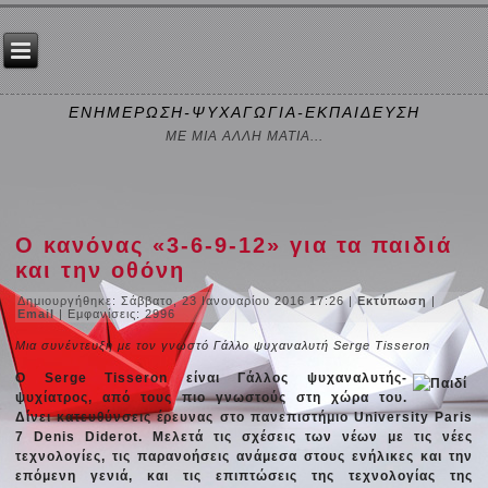
ΕΝΗΜΕΡΩΣΗ-ΨΥΧΑΓΩΓΙΑ-ΕΚΠΑΙΔΕΥΣΗ
ΜΕ ΜΙΑ ΑΛΛΗ ΜΑΤΙΑ...
Ο κανόνας «3-6-9-12» για τα παιδιά
και την οθόνη
Δημιουργήθηκε: Σάββατο, 23 Ιανουαρίου 2016 17:26
|
Εκτύπωση
|
Email
| Εμφανίσεις: 2996
Μια συνέντευξη με τον γνωστό Γάλλο ψυχαναλυτή Serge Tisseron
Ο Serge Tisseron είναι Γάλλος ψυχαναλυτής-
ψυχίατρος, από τους πιο γνωστούς στη χώρα του.
Δίνει κατευθύνσεις έρευνας στο πανεπιστήμιο University Paris
7 Denis Diderot. Μελετά τις σχέσεις των νέων με τις νέες
τεχνολογίες, τις παρανοήσεις ανάμεσα στους ενήλικες και την
επόμενη γενιά, και τις επιπτώσεις της τεχνολογίας της