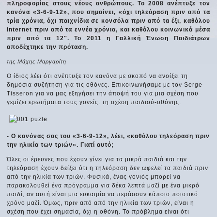
πληροφορίας στους νέους ανθρώπους. Το 2008 ανέπτυξε τον
κανόνα «3-6-9-12», που σημαίνει, «όχι τηλεόραση πριν από τα
τρία χρόνια, όχι παιχνίδια σε κονσόλα πριν από τα έξι, καθόλου
internet πριν από τα εννέα χρόνια, και καθόλου κοινωνικά μέσα
πριν από τα 12″. Το 2011 η Γαλλική Ένωση Παιδιάτρων
αποδέχτηκε την πρόταση.
της Μάχης Μαργαρίτη
Ο ίδιος λέει ότι ανέπτυξε τον κανόνα με σκοπό να ανοίξει τη
δημόσια συζήτηση για τις οθόνες. Επικοινωνήσαμε με τον Serge
Tisseron για να μας εξηγήσει την άποψή του για μια σχέση που
γεμίζει ερωτήματα τους γονείς: τη σχέση παιδιού-οθόνης.
- Ο κανόνας σας του «3-6-9-12», λέει, «καθόλου τηλεόραση πριν
την ηλικία των τριών». Γιατί αυτό;
Όλες οι έρευνες που έχουν γίνει για τα μικρά παιδιά και την
τηλεόραση έχουν δείξει ότι η τηλεόραση δεν ωφελεί τα παιδιά πριν
από την ηλικία των τριών. Φυσικά, ένας γονιός μπορεί να
παρακολουθεί ένα πρόγραμμα για δέκα λεπτά μαζί με ένα μικρό
παιδί, αν αυτή είναι μια ευκαιρία να περάσουν κάποιο ποιοτικό
χρόνο μαζί. Όμως, πριν από από την ηλικία των τριών, είναι η
σχέση που έχει σημασία, όχι η οθόνη. Το πρόβλημα είναι ότι