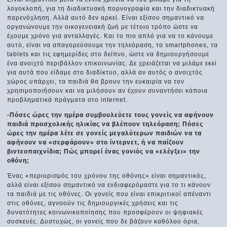
λογοκλοπή, για τη διαδικτυακή πορνογραφία και την διαδικτυακή
παρενόχληση. Αλλά αυτό δεν αρκεί. Είναι εξίσου σημαντικό να
οργανώνουμε την οικογενειακή ζωή με τέτοιο τρόπο ώστε να
έχουμε χρόνο για ανταλλαγές. Και το πιο απλό για να το κάνουμε
αυτό, είναι να απαγορεύσουμε την τηλεόραση, τα smartphones, τα
tablets και τις εφημερίδες στο δείπνο, ώστε να δημιουργήσουμε
ένα ανοιχτό περιβάλλον επικοινωνίας. Δε χρειάζεται να μιλάμε εκεί
για αυτά που είδαμε στο διαδίκτυο, αλλά αν αυτός ο ανοιχτός
χώρος υπάρχει, τα παιδιά θα βρουν την ευκαιρία να τον
χρησιμοποιήσουν και να μιλήσουν αν έχουν συναντήσει κάποια
προβληματικά πράγματα στο internet.
-Πόσες ώρες την ημέρα συμβουλεύετε τους γονείς να αφήνουν
παιδιά προσχολικής ηλικίας να βλέπουν τηλεόραση; Πόσες
ώρες την ημέρα λέτε σε γονείς μεγαλύτερων παιδιών να τα
αφήνουν να «σερφάρουν» στο ίντερνετ, ή να παίζουν
βιντεοπαιχνίδια; Πώς μπορεί ένας γονιός να «ελέγξει» την
οθόνη;
Ένας «περιορισμός του χρόνου της οθόνης» είναι σημαντικός,
αλλά είναι εξίσου σημαντικό να ενδιαφερόμαστε για το τι κάνουν
τα παιδιά με τις οθόνες. Οι γονείς που είναι επικριτικοί απέναντι
στις οθόνες, αγνοούν τις δημιουργικές χρήσεις και τις
δυνατότητες κοινωνικοποίησης που προσφέρουν οι ψηφιακές
συσκευές. Δυστυχώς, οι γονείς που δε βάζουν καθόλου όρια,