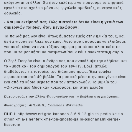
σκέφτονται οι άλλοι. Θα ήταν καλύτερα να εισάγουμε τα ψηφιακά
εργαλεία στο σχολείο μόνο ως εργαλεία ομαδικής, συνεργατικής
δουλειάς.
- Και μια εκτίμησή σας. Πώς πιστεύετε ότι θα είναι η γενιά των
σημερινών παιδιών όταν μεγαλώσουν;
Τα παιδιά μας δεν είναι όπως ήμασταν εμείς στην ηλικία τους, και
δε θα γίνουν ενήλικες σαν εμάς. Αυτό που μπορούμε να ελπίζουμε
για αυτά, είναι να αναπτύξουν σήμερα μια τέτοια πλαστικότητα
που θα τα βοηθήσει να αντιμετωπίσουν κάθε ανακατάταξη αύριο.
Ο Σερζ Τισερόν είναι ο άνθρωπος που ανακάλυψε την αλήθεια -και
το «μυστικό» του δημιουργού του Τεν-Τεν, Ερζέ, απλώς
διαβάζοντας τις ιστορίες του διάσημου ήρωα. Έχει γράψει
περισσότερα από 40 βιβλία. Τα μυστικά μέσα στην οικογένεια είναι
ένα από τα κύρια θέματα που τον απασχολούν. Το βιβλίο του
«Οικογενειακά Μυστικά» κυκλοφορεί και στην Ελλάδα.
Ευχαριστούμε την Ελένη Θανοπούλου για τη βοήθεια στη μετάφραση.
Φωτογραφίες: ΑΠΕ/ΜΠΕ, Commons Wikimedia
ΠΗΓΗ: http://www.ert.gr/o-kanonas-3-6-9-12-gia-ta-pedia-ke-tin-
othoni-mia-sinentefxi-me-ton-gnosto-gallo-psichanaliti-serge-
tisseron/