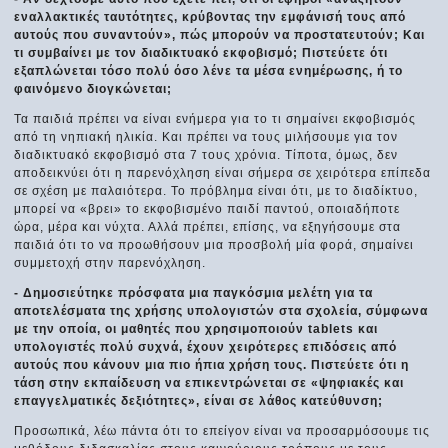
εναλλακτικές ταυτότητες, κρύβοντας την εμφάνισή τους από
αυτούς που συναντούν», πώς μπορούν να προστατευτούν; Και
τι συμβαίνει με τον διαδικτυακό εκφοβισμό; Πιστεύετε ότι
εξαπλώνεται τόσο πολύ όσο λένε τα μέσα ενημέρωσης, ή το
φαινόμενο διογκώνεται;
Τα παιδιά πρέπει να είναι ενήμερα για το τι σημαίνει εκφοβισμός
από τη νηπιακή ηλικία. Και πρέπει να τους μιλήσουμε για τον
διαδικτυακό εκφοβισμό στα 7 τους χρόνια. Τίποτα, όμως, δεν
αποδεικνύει ότι η παρενόχληση είναι σήμερα σε χειρότερα επίπεδα
σε σχέση με παλαιότερα. Το πρόβλημα είναι ότι, με το διαδίκτυο,
μπορεί να «βρει» το εκφοβισμένο παιδί παντού, οποιαδήποτε
ώρα, μέρα και νύχτα. Αλλά πρέπει, επίσης, να εξηγήσουμε στα
παιδιά ότι το να προωθήσουν μια προσβολή μία φορά, σημαίνει
συμμετοχή στην παρενόχληση.
- Δημοσιεύτηκε πρόσφατα μια παγκόσμια μελέτη για τα
αποτελέσματα της χρήσης υπολογιστών στα σχολεία, σύμφωνα
με την οποία, οι μαθητές που χρησιμοποιούν tablets και
υπολογιστές πολύ συχνά, έχουν χειρότερες επιδόσεις από
αυτούς που κάνουν μια πιο ήπια χρήση τους. Πιστεύετε ότι η
τάση στην εκπαίδευση να επικεντρώνεται σε «ψηφιακές και
επαγγελματικές δεξιότητες», είναι σε λάθος κατεύθυνση;
Προσωπικά, λέω πάντα ότι το επείγον είναι να προσαρμόσουμε τις