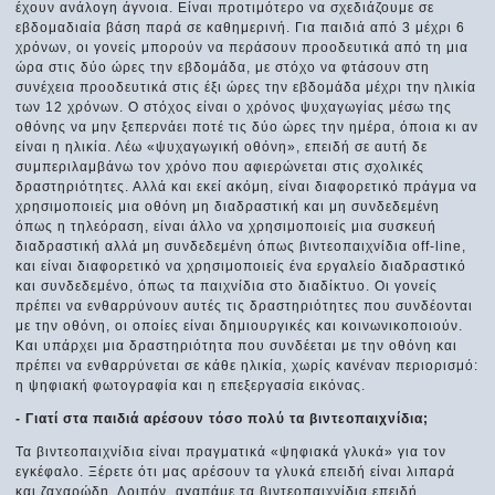
έχουν ανάλογη άγνοια. Είναι προτιμότερο να σχεδιάζουμε σε
εβδομαδιαία βάση παρά σε καθημερινή. Για παιδιά από 3 μέχρι 6
χρόνων, οι γονείς μπορούν να περάσουν προοδευτικά από τη μια
ώρα στις δύο ώρες την εβδομάδα, με στόχο να φτάσουν στη
συνέχεια προοδευτικά στις έξι ώρες την εβδομάδα μέχρι την ηλικία
των 12 χρόνων. Ο στόχος είναι ο χρόνος ψυχαγωγίας μέσω της
οθόνης να μην ξεπερνάει ποτέ τις δύο ώρες την ημέρα, όποια κι αν
είναι η ηλικία. Λέω «ψυχαγωγική οθόνη», επειδή σε αυτή δε
συμπεριλαμβάνω τον χρόνο που αφιερώνεται στις σχολικές
δραστηριότητες. Αλλά και εκεί ακόμη, είναι διαφορετικό πράγμα να
χρησιμοποιείς μια οθόνη μη διαδραστική και μη συνδεδεμένη
όπως η τηλεόραση, είναι άλλο να χρησιμοποιείς μια συσκευή
διαδραστική αλλά μη συνδεδεμένη όπως βιντεοπαιχνίδια off-line,
και είναι διαφορετικό να χρησιμοποιείς ένα εργαλείο διαδραστικό
και συνδεδεμένο, όπως τα παιχνίδια στο διαδίκτυο. Οι γονείς
πρέπει να ενθαρρύνουν αυτές τις δραστηριότητες που συνδέονται
με την οθόνη, οι οποίες είναι δημιουργικές και κοινωνικοποιούν.
Και υπάρχει μια δραστηριότητα που συνδέεται με την οθόνη και
πρέπει να ενθαρρύνεται σε κάθε ηλικία, χωρίς κανέναν περιορισμό:
η ψηφιακή φωτογραφία και η επεξεργασία εικόνας.
- Γιατί στα παιδιά αρέσουν τόσο πολύ τα βιντεοπαιχνίδια;
Τα βιντεοπαιχνίδια είναι πραγματικά «ψηφιακά γλυκά» για τον
εγκέφαλο. Ξέρετε ότι μας αρέσουν τα γλυκά επειδή είναι λιπαρά
και ζαχαρώδη. Λοιπόν, αγαπάμε τα βιντεοπαιχνίδια επειδή