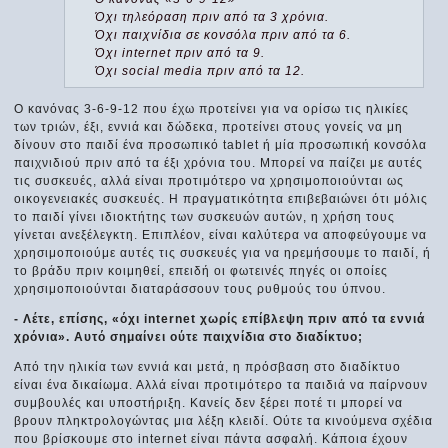
Όχι τηλεόραση πριν από τα 3 χρόνια.
Όχι παιχνίδια σε κονσόλα πριν από τα 6.
Όχι internet πριν από τα 9.
Όχι social media πριν από τα 12.
Ο κανόνας 3-6-9-12 που έχω προτείνει για να ορίσω τις ηλικίες
των τριών, έξι, εννιά και δώδεκα, προτείνει στους γονείς να μη
δίνουν στο παιδί ένα προσωπικό tablet ή μία προσωπική κονσόλα
παιχνιδιού πριν από τα έξι χρόνια του. Μπορεί να παίζει με αυτές
τις συσκευές, αλλά είναι προτιμότερο να χρησιμοποιούνται ως
οικογενειακές συσκευές. Η πραγματικότητα επιβεβαιώνει ότι μόλις
το παιδί γίνει ιδιοκτήτης των συσκευών αυτών, η χρήση τους
γίνεται ανεξέλεγκτη. Επιπλέον, είναι καλύτερα να αποφεύγουμε να
χρησιμοποιούμε αυτές τις συσκευές για να ηρεμήσουμε το παιδί, ή
το βράδυ πριν κοιμηθεί, επειδή οι φωτεινές πηγές οι οποίες
χρησιμοποιούνται διαταράσσουν τους ρυθμούς του ύπνου.
- Λέτε, επίσης, «όχι internet χωρίς επίβλεψη πριν από τα εννιά
χρόνια». Αυτό σημαίνει ούτε παιχνίδια στο διαδίκτυο;
Από την ηλικία των εννιά και μετά, η πρόσβαση στο διαδίκτυο
είναι ένα δικαίωμα. Αλλά είναι προτιμότερο τα παιδιά να παίρνουν
συμβουλές και υποστήριξη. Κανείς δεν ξέρει ποτέ τι μπορεί να
βρουν πληκτρολογώντας μια λέξη κλειδί. Ούτε τα κινούμενα σχέδια
που βρίσκουμε στο internet είναι πάντα ασφαλή. Κάποια έχουν