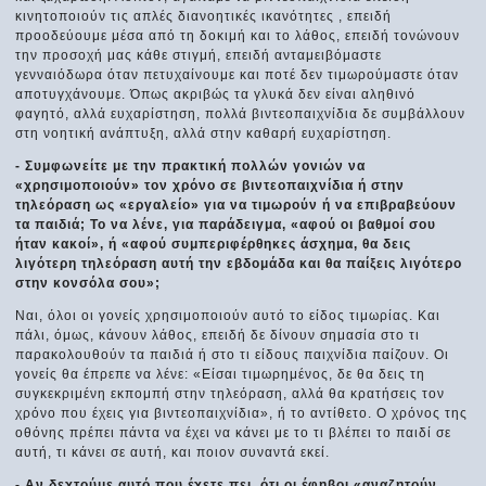
κινητοποιούν τις απλές διανοητικές ικανότητες , επειδή
προοδεύουμε μέσα από τη δοκιμή και το λάθος, επειδή τονώνουν
την προσοχή μας κάθε στιγμή, επειδή ανταμειβόμαστε
γενναιόδωρα όταν πετυχαίνουμε και ποτέ δεν τιμωρούμαστε όταν
αποτυγχάνουμε. Όπως ακριβώς τα γλυκά δεν είναι αληθινό
φαγητό, αλλά ευχαρίστηση, πολλά βιντεοπαιχνίδια δε συμβάλλουν
στη νοητική ανάπτυξη, αλλά στην καθαρή ευχαρίστηση.
- Συμφωνείτε με την πρακτική πολλών γονιών να
«χρησιμοποιούν» τον χρόνο σε βιντεοπαιχνίδια ή στην
τηλεόραση ως «εργαλείο» για να τιμωρούν ή να επιβραβεύουν
τα παιδιά; Το να λένε, για παράδειγμα, «αφού οι βαθμοί σου
ήταν κακοί», ή «αφού συμπεριφέρθηκες άσχημα, θα δεις
λιγότερη τηλεόραση αυτή την εβδομάδα και θα παίξεις λιγότερο
στην κονσόλα σου»;
Ναι, όλοι οι γονείς χρησιμοποιούν αυτό το είδος τιμωρίας. Και
πάλι, όμως, κάνουν λάθος, επειδή δε δίνουν σημασία στο τι
παρακολουθούν τα παιδιά ή στο τι είδους παιχνίδια παίζουν. Οι
γονείς θα έπρεπε να λένε: «Είσαι τιμωρημένος, δε θα δεις τη
συγκεκριμένη εκπομπή στην τηλεόραση, αλλά θα κρατήσεις τον
χρόνο που έχεις για βιντεοπαιχνίδια», ή το αντίθετο. Ο χρόνος της
οθόνης πρέπει πάντα να έχει να κάνει με το τι βλέπει το παιδί σε
αυτή, τι κάνει σε αυτή, και ποιον συναντά εκεί.
- Αν δεχτούμε αυτό που έχετε πει, ότι οι έφηβοι «αναζητούν