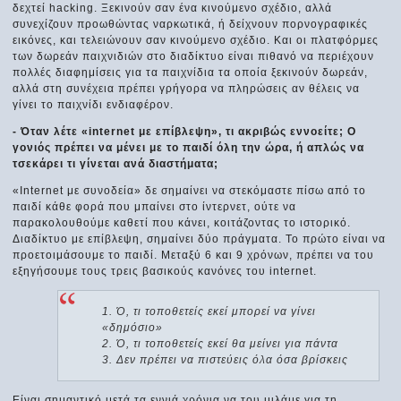
δεχτεί hacking. Ξεκινούν σαν ένα κινούμενο σχέδιο, αλλά
συνεχίζουν προωθώντας ναρκωτικά, ή δείχνουν πορνογραφικές
εικόνες, και τελειώνουν σαν κινούμενο σχέδιο. Και οι πλατφόρμες
των δωρεάν παιχνιδιών στο διαδίκτυο είναι πιθανό να περιέχουν
πολλές διαφημίσεις για τα παιχνίδια τα οποία ξεκινούν δωρεάν,
αλλά στη συνέχεια πρέπει γρήγορα να πληρώσεις αν θέλεις να
γίνει το παιχνίδι ενδιαφέρον.
- Όταν λέτε «internet με επίβλεψη», τι ακριβώς εννοείτε; Ο
γονιός πρέπει να μένει με το παιδί όλη την ώρα, ή απλώς να
τσεκάρει τι γίνεται ανά διαστήματα;
«Internet με συνοδεία» δε σημαίνει να στεκόμαστε πίσω από το
παιδί κάθε φορά που μπαίνει στο ίντερνετ, ούτε να
παρακολουθούμε καθετί που κάνει, κοιτάζοντας το ιστορικό.
Διαδίκτυο με επίβλεψη, σημαίνει δύο πράγματα. Το πρώτο είναι να
προετοιμάσουμε το παιδί. Μεταξύ 6 και 9 χρόνων, πρέπει να του
εξηγήσουμε τους τρεις βασικούς κανόνες του internet.
Ό, τι τοποθετείς εκεί μπορεί να γίνει
«δημόσιο»
Ό, τι τοποθετείς εκεί θα μείνει για πάντα
Δεν πρέπει να πιστεύεις όλα όσα βρίσκεις
Είναι σημαντικό μετά τα εννιά χρόνια να του μιλάμε για τη