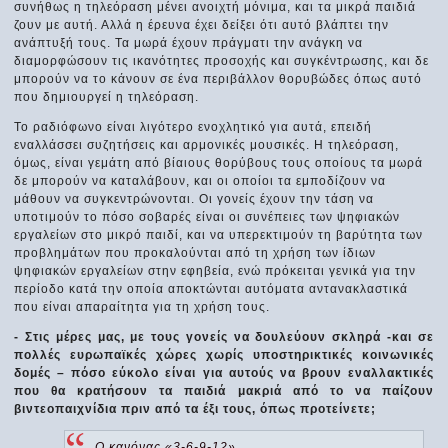
συνήθως η τηλεόραση μένει ανοιχτή μόνιμα, και τα μικρά παιδιά
ζουν με αυτή. Αλλά η έρευνα έχει δείξει ότι αυτό βλάπτει την
ανάπτυξή τους. Τα μωρά έχουν πράγματι την ανάγκη να
διαμορφώσουν τις ικανότητες προσοχής και συγκέντρωσης, και δε
μπορούν να το κάνουν σε ένα περιβάλλον θορυβώδες όπως αυτό
που δημιουργεί η τηλεόραση.
Το ραδιόφωνο είναι λιγότερο ενοχλητικό για αυτά, επειδή
εναλλάσσει συζητήσεις και αρμονικές μουσικές. Η τηλεόραση,
όμως, είναι γεμάτη από βίαιους θορύβους τους οποίους τα μωρά
δε μπορούν να καταλάβουν, και οι οποίοι τα εμποδίζουν να
μάθουν να συγκεντρώνονται. Οι γονείς έχουν την τάση να
υποτιμούν το πόσο σοβαρές είναι οι συνέπειες των ψηφιακών
εργαλείων στο μικρό παιδί, και να υπερεκτιμούν τη βαρύτητα των
προβλημάτων που προκαλούνται από τη χρήση των ίδιων
ψηφιακών εργαλείων στην εφηβεία, ενώ πρόκειται γενικά για την
περίοδο κατά την οποία αποκτώνται αυτόματα αντανακλαστικά
που είναι απαραίτητα για τη χρήση τους.
- Στις μέρες μας, με τους γονείς να δουλεύουν σκληρά -και σε
πολλές ευρωπαϊκές χώρες χωρίς υποστηρικτικές κοινωνικές
δομές – πόσο εύκολο είναι για αυτούς να βρουν εναλλακτικές
που θα κρατήσουν τα παιδιά μακριά από το να παίζουν
βιντεοπαιχνίδια πριν από τα έξι τους, όπως προτείνετε;
Ο κανόνας «3-6-9-12»