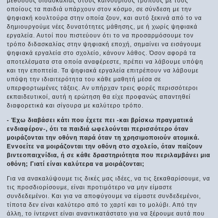
μεθόδους διδασκαλίας στους καινούριους τρόπους με τους
οποίους τα παιδιά υπάρχουν στον κόσμο, σε σύνδεση με την
ψηφιακή κουλτούρα στην οποία ζουν, και αυτό ξεκινά από το να
δημιουργούμε νέες δυνατότητες μάθησης, με ή χωρίς ψηφιακά
εργαλεία. Αυτοί που πιστεύουν ότι το να προσαρμόσουμε τον
τρόπο διδασκαλίας στην ψηφιακή εποχή, σημαίνει να εισάγουμε
ψηφιακά εργαλεία στο σχολείο, κάνουν λάθος. Όσον αφορά τα
αποτελέσματα στα οποία αναφέρεστε, πρέπει να λάβουμε υπόψη
και την εποπτεία. Τα ψηφιακά εργαλεία επιτρέπουν να λάβουμε
υπόψη την ιδιαιτερότητα του κάθε μαθητή μέσα σε
υπερφορτωμένες τάξεις. Αν υπήρχαν τρεις φορές περισσότεροι
εκπαιδευτικοί, αυτή η ερώτηση θα είχε προφανώς απαντηθεί
διαφορετικά και σίγουρα με καλύτερο τρόπο.
- Έχω διαβάσει κάτι που έχετε πει -και βρίσκω πραγματικά
ενδιαφέρον-, ότι τα παιδιά ωφελούνται περισσότερο όταν
μοιράζονται την οθόνη παρά όταν τη χρησιμοποιούν ατομικά.
Εννοείτε να μοιράζονται την οθόνη στο σχολείο, όταν παίζουν
βιντεοπαιχνίδια, ή σε κάθε δραστηριότητα που περιλαμβάνει μια
οθόνη; Γιατί είναι καλύτερα να μοιράζονται;
Για να ανακαλύψουμε τις δικές μας ιδέες, να τις ξεκαθαρίσουμε, να
τις προσδιορίσουμε, είναι προτιμότερο να μην είμαστε
συνδεδεμένοι. Και για να αποφύγουμε να είμαστε συνδεδεμένοι,
τίποτα δεν είναι καλύτερο από το χαρτί και το μολύβι. Από την
άλλη, το ίντερνετ είναι αναντικατάστατο για να ξέρουμε αυτά που