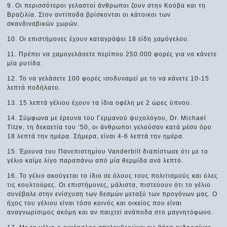
9. Οι περισσότεροι γελαστοί άνθρωποι ζουν στην Κούβα και τη
Βραζιλία. Στον αντίποδα βρίσκονται οι κάτοικοι των
σκανδιναβικών χωρών.
10. Οι επιστήμονες έχουν καταγράψει 18 είδη χαμόγελου.
11. Πρέπει να χαμογελάσετε περίπου 250.000 φορές για να κάνετε
μία ρυτίδα.
12. Το να γελάσετε 100 φορές ισοδυναμεί με το να κάνετε 10-15
λεπτά ποδήλατο.
13. 15 λεπτά γέλιου έχουν τα ίδια οφέλη με 2 ώρες ύπνου.
14. Σύμφωνα με έρευνα του Γερμανού ψυχολόγου, Dr. Michael
Titze, τη δεκαετία του ’50, οι άνθρωποι γελούσαν κατά μέσο όρο
18 λεπτά την ημέρα. Σήμερα, είναι 4-6 λεπτά την ημέρα.
15. Έρευνα του Πανεπιστημίου Vanderbilt διαπίστωσε ότι με το
γέλιο καίμε λίγο παραπάνω από μία θερμίδα ανά λεπτό.
16. Το γέλιο ακούγεται το ίδιο σε όλους τους πολιτισμούς και όλες
τις κουλτούρες. Oι επιστήμονες, μάλιστα, πιστεύουν ότι το γέλιο
συνέβαλε στην ενίσχυση των δεσμών μεταξύ των προγόνων μας. Ο
ήχος του γέλιου είναι τόσο κοινός και οικείος που είναι
αναγνωρίσιμος ακόμη και αν παιχτεί ανάποδα στο μαγνητόφωνο.