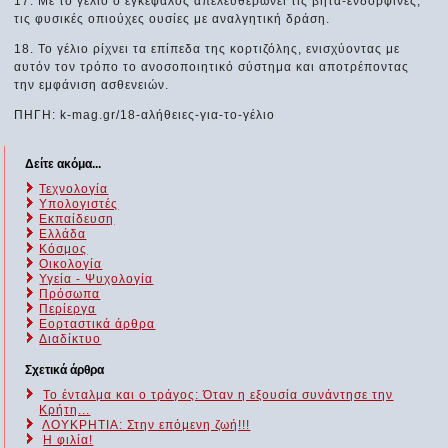
17. Με το γέλιο ο εγκέφαλος απελευθερώνει τις βήτα-ενδορφίνες,
τις φυσικές οπιούχες ουσίες με αναλγητική δράση.
18. Το γέλιο ρίχνει τα επίπεδα της κορτιζόλης, ενισχύοντας με
αυτόν τον τρόπο το ανοσοποιητικό σύστημα και αποτρέποντας
την εμφάνιση ασθενειών.
ΠΗΓΗ: k-mag.gr/18-αλήθειες-για-το-γέλιο
Δείτε ακόμα...
Τεχνολογία
Υπολογιστές
Εκπαίδευση
Ελλάδα
Κόσμος
Οικολογία
Υγεία - Ψυχολογία
Πρόσωπα
Περίεργα
Εορταστικά άρθρα
Διαδίκτυο
Σχετικά άρθρα
Το ένταλμα και ο τράγος: Όταν η εξουσία συνάντησε την
Κρήτη...
ΛΟΥΚΡΗΤΙΑ: Στην επόμενη ζωή!!!
Η φιλία!