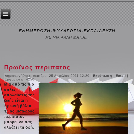
ΕΝΗΜΕΡΩΣΗ-ΨΥΧΑΓΩΓΙΑ-ΕΚΠΑΙΔΕΥΣΗ
ΜΕ ΜΙΑ ΑΛΛΗ ΜΑΤΙΑ...
Πρωϊνός περίπατος
Δημιουργήθηκε: Δευτέρα, 25 Απριλίου 2011 12:20
|
Εκτύπωση
|
Email
|
Εμφανίσεις: 4250
Μία από τις πιο
απλές
απολαύσεις της
ζωής είναι η
πρωινή βόλτα.
Ένας μισάωρος
περίπατος
μπορεί να σας
αλλάξει τη ζωή.