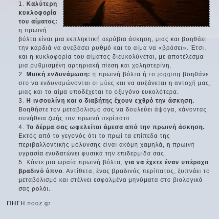
Καλύτερη
κυκλοφορία
του αίματος:
η πρωινή
βόλτα είναι μια εκπληκτική αερόβια άσκηση, μιας και βοηθάει
την καρδιά να ανεβάσει ρυθμό και το αίμα να «βράσει». Έτσι,
και η κυκλοφορία του αίματος διευκολύνεται, με αποτέλεσμα
μια ρυθμισμένη αρτηριακή πίεση και χοληστερίνη.
Μυϊκή ενδυνάμωση:
η πρωινή βόλτα ή το jogging βοηθάνε
στο να ενδυναμώνονται οι μύες και να αυξάνεται η αντοχή μας,
μιας και το αίμα υποδέχεται το οξυγόνο ευκολότερα.
Η ινσουλίνη και ο διαβήτης έχουν εχθρό την άσκηση.
Βοηθήστε τον μεταβολισμό σας να δουλεύει άψογα, κάνοντας
συνήθεια ζωής τον πρωινό περίπατο.
Το δέρμα σας ωφελείται άμεσα από την πρωινή άσκηση.
Εκτός από το γεγονός ότι το πρωί τα επίπεδα της
περιβαλλοντικής μόλυνσης είναι ακόμη χαμηλά, η πρωινή
υγρασία ενυδατώνει φυσικά την επιδερμίδα σας.
Κάντε μια ωραία πρωινή βόλτα,
για να έχετε έναν υπέροχο
βραδινό ύπνο
. Αντίθετα, ένας βραδινός περίπατος, ξυπνάει το
μεταβολισμό και στέλνει εσφαλμένα μηνύματα στο βιολογικό
σας ρολόι.
ΠΗΓΗ:nooz.gr