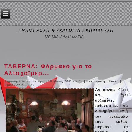
ΕΝΗΜΕΡΩΣΗ-ΨΥΧΑΓΩΓΙΑ-ΕΚΠΑΙΔΕΥΣΗ
ΜΕ ΜΙΑ ΑΛΛΗ ΜΑΤΙΑ...
ΤΑΒΕΡΝΑ: Φάρμακο για το
Αλτσχάϊμερ...
Δημιουργήθηκε: Τετάρτη, 18 Μαϊος 2011 09:46
|
Εκτύπωση
|
Email
|
Εμφανίσεις: 3605
Αν κανείς θέλει
να έχει
αυξημένες
πιθανότητες να
διατηρήσει υγιή
τον εγκέφαλο
του, καθώς
περνάνε τα