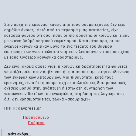
Στην αρχή της έρευνας, κανείς από τους συμμετέχοντες δεν είχε
σημάδια άνοιας. Μετά από το πέρασμα μιας πενταετίας, είχε
καταστεί φανερό ότι όσοι ήσαν οι πιο δραστήριοι κοινωνικά, είχαν
μειωμένο βαθμό νοητικού εκφυλισμού. Κατά μέσο όρο, οι πιο
ενεργοί κοινωνικά είχαν μόνο το ένα τέταρτο του βαθμού
έκπτωσης των γνωστικών και νοητικών λειτουργιών τους σε σχέση
με τους λιγότερο κοινωνικά δραστήριους.
Δεν είναι ακόμα σαφές γιατί η κοινωνική δραστηριότητα φαίνεται
να παίζει ρόλο στην άμβλυνση ή -η απουσία της- στην επιδείνωση
των εγκεφαλικών λειτουργιών. Μια πιθανότητα, κατά τους
ερευνητές, είναι ότι η συμμετοχή σε πολύπλοκες διαπροσωπικές
σχέσεις βοηθά στην ανάπτυξη ή έστω στη συντήρηση των
νευρωνικών δικτύων του εγκεφάλου, στη βάση της λογικής πως
ό,τι δεν χρησιμοποιείται, τελικά «σκουριάζει».
ΠΗΓΗ: daypress.gr
Προηγούμενο
Επόμενο
Δείτε ακόμα...