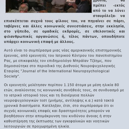
χρόνια, θα
πρέπει -εκτός
από το να λύνει
σταυρόλεξα- να
επισκέπτεται συχνά τους φίλους του, να πηγαίνει σε πάρτι,
ταβέρνες και άλλες κοινωνικές συνεστιάσεις, στην εκκλησία,
στο γήπεδο, σε ομαδικές εκδρομές, σε εθελοντικές και
φιλανθρωπικές οργανώσεις ή, τέλος πάντων, οπουδήποτε
υπάρχει κοινωνική επαφή με άλλους.
Αυτό είναι το συμπέρασμα μιας νέας αμερικανικής επιστημονικής
έρευνας, από ερευνητές του Ιατρικού Κέντρου του πανεπιστημίου
Ρας, με επικεφαλής τον επιδημιολόγο Μπράϊαν Τζέημς, που
δημοσιεύτηκε στο περιοδικό της Διεθνούς Νευροψυχολογικής
Εταιρίας "Journal of the International Neuropsychological
Society".
Οι ερευνητές μελέτησαν περίπου 1.150 άτομα με μέση ηλικία 80
ετών, αναλύοντας τις κοινωνικές συνήθειές τους, σε συνδυασμό με
το ιατρικό ιστορικό τους και τη διενέργεια πολλών
νευροψυχολογικών τεστ (μνήμης, αντίληψης κ.α.) κατά τακτά
χρονικά διαστήματα. Κατέληξαν, έτσι, στο συμπέρασμα ότι οι
συχνές κοινωνικές επαφές και δραστηριότητες μπορούν να
βοηθήσουν στην απομάκρυνση του κινδύνου άνοιας ή στην
καθυστέρηση της έκπτωσης των εγκεφαλικών και νοητικών
λειτουργιών σε προχωρημένη ηλικία.