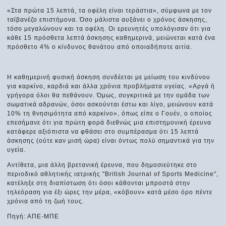
«Στα πρώτα 15 λεπτά, τα οφέλη είναι τεράστια», σύμφωνα με τον
ταϊβανέζο επιστήμονα. Όσο μάλιστα αυξάνει ο χρόνος άσκησης,
τόσο μεγαλώνουν και τα οφέλη. Οι ερευνητές υπολόγισαν ότι για
κάθε 15 πρόσθετα λεπτά άσκησης καθημερινά, μειώνεται κατά ένα
πρόσθετο 4% ο κίνδυνος θανάτου από οποιαδήποτε αιτία.
Η καθημερινή φυσική άσκηση συνδέεται με μείωση του κινδύνου
για καρκίνο, καρδιά και άλλα χρόνια προβλήματα υγείας. «Αργά ή
γρήγορα όλοι θα πεθάνουν. Όμως, συγκριτικά με την ομάδα των
σωματικά αδρανών, όσοι ασκούνται έστω και λίγο, μειώνουν κατά
10% τη θνησιμότητα από καρκίνο», όπως είπε ο Γουέν, ο οποίος
επεσήμανε ότι για πρώτη φορά διεθνώς μια επιστημονική έρευνα
κατάφερε αξιόπιστα να φθάσει στο συμπέρασμα ότι 15 λεπτά
άσκησης (ούτε καν μισή ώρα) είναι όντως πολύ σημαντικά για την
υγεία.
Αντίθετα, μια άλλη βρετανική έρευνα, που δημοσιεύτηκε στο
περιοδικό αθλητικής ιατρικής "British Journal of Sports Medicine",
κατέληξε στη διαπίστωση ότι όσοι κάθονται μπροστά στην
τηλεόραση για έξι ώρες την μέρα, «κόβουν» κατά μέσο όρο πέντε
χρόνια από τη ζωή τους.
Πηγή: ΑΠΕ-ΜΠΕ