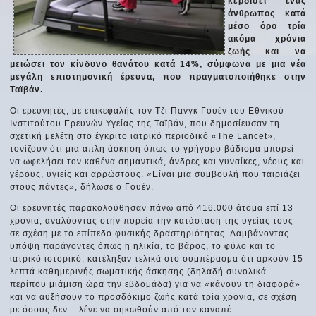
κερδίσει ένας
άνθρωπος κατά
μέσο όρο τρία
ακόμα χρόνια
ζωής και να
μειώσει τον κίνδυνο θανάτου κατά 14%, σύμφωνα με μια νέα
μεγάλη επιστημονική έρευνα, που πραγματοποιήθηκε στην
Ταϊβάν.
Οι ερευνητές, με επικεφαλής τον Τζι Πανγκ Γουέν του Εθνικού
Ινστιτούτου Ερευνών Υγείας της Ταϊβάν, που δημοσίευσαν τη
σχετική μελέτη στο έγκριτο ιατρικό περιοδικό «The Lancet»,
τονίζουν ότι μια απλή άσκηση όπως το γρήγορο βάδισμα μπορεί
να ωφελήσει τον καθένα σημαντικά, άνδρες και γυναίκες, νέους και
γέρους, υγιείς και αρρώστους. «Είναι μια συμβουλή που ταιριάζει
στους πάντες», δήλωσε ο Γουέν.
Οι ερευνητές παρακολούθησαν πάνω από 416.000 άτομα επί 13
χρόνια, αναλύοντας στην πορεία την κατάσταση της υγείας τους
σε σχέση με το επίπεδο φυσικής δραστηριότητας. Λαμβάνοντας
υπόψη παράγοντες όπως η ηλικία, το βάρος, το φύλο και το
ιατρικό ιστορικό, κατέληξαν τελικά στο συμπέρασμα ότι αρκούν 15
λεπτά καθημερινής σωματικής άσκησης (δηλαδή συνολικά
περίπου μιάμιση ώρα την εβδομάδα) για να «κάνουν τη διαφορά»
και να αυξήσουν το προσδόκιμο ζωής κατά τρία χρόνια, σε σχέση
με όσους δεν... λένε να σηκωθούν από τον καναπέ.