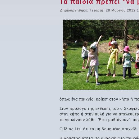
Τα παιδιά πρέπει "να 
Δημιουργήθηκε: Τετάρτη, 28 Μαρτίου 2012 1
όπως ένα παιχνίδι κρίκετ στον κήπο ή 
Στον πρόλογο της έκθεσής του ο Σκόφιλντ
στον κήπο ή στην αυλή για να απελευθε
τα να κάνουν λάθη. Έτσι μαθαίνουν", συ
Ο ίδιος λέει ότι το μη δομημένο παιχνίδι
Η δραστηριότητα, το ανοργάνωτο παιχνίδι