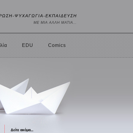
ΡΩΣΗ-ΨΥΧΑΓΩΓΙΑ-ΕΚΠΑΙΔΕΥΣΗ
ΜΕ ΜΙΑ ΑΛΛΗ ΜΑΤΙΑ...
λία
EDU
Comics
Δείτε ακόμα...