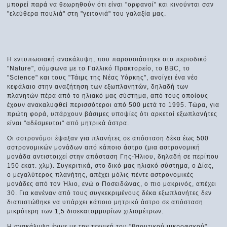
μπορεί παρά να θεωρηθούν ότι είναι "ορφανοί" και κινούνται σαν
"ελεύθερα πουλιά" στη "γειτονιά" του γαλαξία μας.
Η εντυπωσιακή ανακάλυψη, που παρουσιάστηκε στο περιοδικό
"Nature", σύμφωνα με το Γαλλικό Πρακτορείο, το BBC, το
"Science" και τους "Τάιμς της Νέας Υόρκης", ανοίγει ένα νέο
κεφάλαιο στην αναζήτηση των εξωπλανητών, δηλαδή των
πλανητών πέρα από το ηλιακό μας σύστημα, από τους οποίους
έχουν ανακαλυφθεί περισσότεροι από 500 μετά το 1995. Τώρα, για
πρώτη φορά, υπάρχουν βάσιμες υποψίες ότι αρκετοί εξωπλανήτες
είναι "αδέσμευτοι" από μητρικά άστρα.
Οι αστρονόμοι έψαξαν για πλανήτες σε απόσταση δέκα έως 500
αστρονομικών μονάδων από κάποιο άστρο (μια αστρονομική
μονάδα αντιστοιχεί στην απόσταση Γης-Ήλιου, δηλαδή σε περίπου
150 εκατ. χλμ). Συγκριτικά, στο δικό μας ηλιακό σύστημα, ο Δίας,
ο μεγαλύτερος πλανήτης, απέχει μόλις πέντε αστρονομικές
μονάδες από τον Ήλιο, ενώ ο Ποσειδώνας, ο πιο μακρινός, απέχει
30. Για κανέναν από τους συγκεκριμένους δέκα εξωπλανήτες δεν
διαπιστώθηκε να υπάρχει κάποιο μητρικό άστρο σε απόσταση
μικρότερη των 1,5 δισεκατομμυρίων χιλιομέτρων.
Η ανακάλυψη έγινε με την τεχνική του "βαρυτικού μικροφακού",