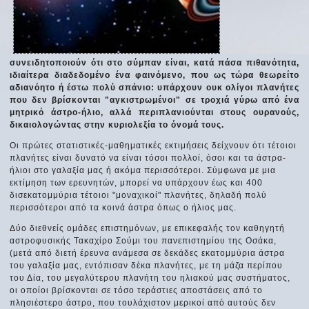
συνειδητοποιούν ότι στο σύμπαν είναι, κατά πάσα πιθανότητα,
ιδιαίτερα διαδεδομένο ένα φαινόμενο, που ως τώρα θεωρείτο
αδιανόητο ή έστω πολύ σπάνιο: υπάρχουν ουκ ολίγοι πλανήτες
που δεν βρίσκονται "αγκιστρωμένοι" σε τροχιά γύρω από ένα
μητρικό άστρο-ήλιο, αλλά περιπλανιούνται στους ουρανούς,
δικαιολογώντας στην κυριολεξία το όνομά τους.
Οι πρώτες στατιστικές-μαθηματικές εκτιμήσεις δείχνουν ότι τέτοιοι
πλανήτες είναι δυνατό να είναι τόσοι πολλοί, όσοι και τα άστρα-
ήλιοι στο γαλαξία μας ή ακόμα περισσότεροι. Σύμφωνα με μια
εκτίμηση των ερευνητών, μπορεί να υπάρχουν έως και 400
δισεκατομμύρια τέτοιοι "μοναχικοί" πλανήτες, δηλαδή πολύ
περισσότεροι από τα κοινά άστρα όπως ο ήλιος μας.
Δύο διεθνείς ομάδες επιστημόνων, με επικεφαλής τον καθηγητή
αστροφυσικής Τακαχίρο Σούμι του πανεπιστημίου της Οσάκα,
(μετά από διετή έρευνα ανάμεσα σε δεκάδες εκατομμύρια άστρα
του γαλαξία μας, εντόπισαν δέκα πλανήτες, με τη μάζα περίπου
του Δία, του μεγαλύτερου πλανήτη του ηλιακού μας συστήματος,
οι οποίοι βρίσκονται σε τόσο τεράστιες αποστάσεις από το
πλησιέστερο άστρο, που τουλάχιστον μερικοί από αυτούς δεν