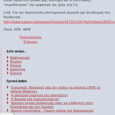
έπεσε πάνω στο ηλιακό μας σύστημα και οι επιπτώσεις
"πυροδότησαν" την εμφάνιση της ζωής στη Γη.
Link: Για την πρωτότυπη επιστημονική εργασία (με συνδρομή) στη
διεύθυνση:
http://www.nature.com/nature/journal/v473/n7347/full/nature10092.h
Πηγή: ΑΠΕ- ΜΠΕ
Προηγούμενο
Επόμενο
Δείτε ακόμα...
Μαθηματικά
Φυσική
Χημεία
Διάστημα
Έρευνα
Σχετικά άρθρα
O φυσικός Πενρόουζ λέει ότι «είδε» το σύμπαν ΠΡΙΝ το
«Μπιγκ Μπανγκ»
H σκοτεινή ενέργεια του σύμπαντος
Η θεωρία του πολυσύμπαντος
Ωκεανοί υγρών διαμαντιών ίσως να υπάρχουν στον
Ποσειδώνα και τον Ουρανό
Θερινό ηλιοστάσιο - Πρώτη ημέρα του Καλοκαιριού