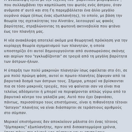
που συλλαμβάνει την καμπύλωση του φωτός ενός άστρου, όταν
ανάμεσα σ' αυτό και στη Γη παρεμβάλλεται ένα άλλο μεγάλο
ουράνιο σώμα (όπως ένας εξωπλανήτης), το οποίο, με βάση την
θεωρία της σχετικότητας του Αϊνστάιν, λειτουργεί ως φακός
βαρύτητας, στρεβλώνοντας τη φωτεινή ακτινοβολία που φτάνει
έως τον πλανήτη μας.
Η νέα ανακάλυψη αποτελεί ακόμα μια θεωρητική πρόκληση για την
κυρίαρχη θεωρία σχηματισμού των πλανητών, η οποία
υποστηρίζει ότι αυτοί δημιουργούνται από συσσωρεύσεις σκόνης
και αερίων που "εγκλωβίζονται" σε τροχιά από τη μεγάλη βαρύτητα
των άστρων-ήλιων.
Η ύπαρξη των πολύ μακρινών πλανητών ίσως οφείλεται στο ότι, σε
μια πολύ πρώιμη φάση, αυτοί οι πρωτο-πλανήτες ξέφυγαν από τα
βαρυτικά δεσμά των άστρων τους. Σήμερα, μπορεί να βρίσκονται
πια σε τόσο μακρινές τροχιές, που να φαίνεται σαν να είναι πια
τελείως αδέσμευτοι ή μπορεί να περιφέρονται απλώς γύρω από το
βαρυτικό κέντρο του γαλαξία μας. Αυτό που έχει ξαφνιάσει,
πάντως, περισσότερο τους επιστήμονες, είναι η πιθανότητα τέτοιοι
"άστεγοι" πλανήτες να είναι διάσπαρτοι σε τεράστιους αριθμούς
στο σύμπαν.
Μερικοί επιστήμονες δεν αποκλείουν μάλιστα ότι ένας τέτοιος
"ξέμπαρκος" εξωπλανήτης, πριν από δισεκατομμύρια χρόνια,