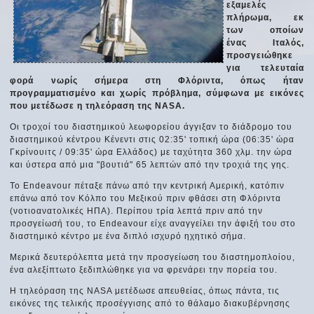
εξαμελές
πλήρωμα, εκ
των οποίων
ένας Ιταλός,
προσγειώθηκε
για τελευταία
φορά νωρίς σήμερα στη Φλόριντα, όπως ήταν
προγραμματισμένο και χωρίς πρόβλημα, σύμφωνα με εικόνες
που μετέδωσε η τηλεόραση της NASA.
Οι τροχοί του διαστημικού λεωφορείου άγγιξαν το διάδρομο του
διαστημικού κέντρου Κένεντι στις 02:35' τοπική ώρα (06:35' ώρα
Γκρίνουιτς / 09:35' ώρα Ελλάδος) με ταχύτητα 360 χλμ. την ώρα
και ύστερα από μια "βουτιά" 65 λεπτών από την τροχιά της γης.
Το Endeavour πέταξε πάνω από την κεντρική Αμερική, κατόπιν
επάνω από τον Κόλπο του Μεξικού πριν φθάσει στη Φλόριντα
(νοτιοανατολικές ΗΠΑ). Περίπου τρία λεπτά πριν από την
προσγείωσή του, το Endeavour είχε αναγγείλει την άφιξή του στο
διαστημικό κέντρο με ένα διπλό ισχυρό ηχητικό σήμα.
Μερικά δευτερόλεπτα μετά την προσγείωση του διαστημοπλοίου,
ένα αλεξίπτωτο ξεδιπλώθηκε για να φρενάρει την πορεία του.
Η τηλεόραση της NASA μετέδωσε απευθείας, όπως πάντα, τις
εικόνες της τελικής προσέγγισης από το θάλαμο διακυβέρνησης