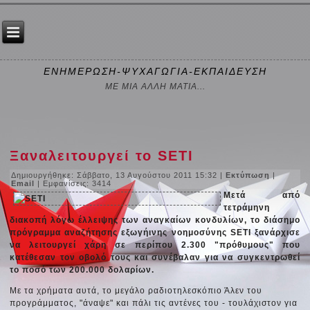
ΕΝΗΜΕΡΩΣΗ-ΨΥΧΑΓΩΓΙΑ-ΕΚΠΑΙΔΕΥΣΗ
ΜΕ ΜΙΑ ΑΛΛΗ ΜΑΤΙΑ...
Ξαναλειτουργεί το SETI
Δημιουργήθηκε: Σάββατο, 13 Αυγούστου 2011 15:32
|
Εκτύπωση
|
Email
| Εμφανίσεις: 3414
Μετά από
τετράμηνη
διακοπή λόγω έλλειψης των αναγκαίων κονδυλίων, το διάσημο
πρόγραμμα αναζήτησης εξωγήινης νοημοσύνης SETI ξανάρχισε
να λειτουργεί χάρη σε περίπου 2.300 "πρόθυμους" που
κατέθεσαν τον οβολό τους και συνέβαλαν για να συγκεντρωθεί
το ποσό των 200.000 δολαρίων.
Με τα χρήματα αυτά, το μεγάλο ραδιοτηλεσκόπιο Άλεν του
προγράμματος, "άναψε" και πάλι τις αντένες του - τουλάχιστον για