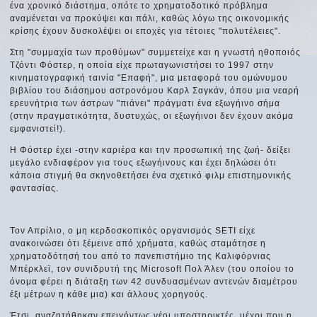
ένα χρονικό διάστημα, οπότε το χρηματοδοτικό πρόβλημα
αναμένεται να προκύψει και πάλι, καθώς λόγω της οικονομικής
κρίσης έχουν δυσκολέψει οι εποχές για τέτοιες "πολυτέλειες".
Στη "συμμαχία των προθύμων" συμμετείχε και η γνωστή ηθοποιός
Τζόντι Φόστερ, η οποία είχε πρωταγωνιστήσει το 1997 στην
κινηματογραφική ταινία "Επαφή", μια μεταφορά του ομώνυμου
βιβλίου του διάσημου αστρονόμου Καρλ Σαγκάν, όπου μια νεαρή
ερευνήτρια των άστρων "πιάνει" πράγματι ένα εξωγήινο σήμα
(στην πραγματικότητα, δυστυχώς, οι εξωγήινοι δεν έχουν ακόμα
εμφανιστεί!).
Η Φόστερ έχει -στην καριέρα και την προσωπική της ζωή- δείξει
μεγάλο ενδιαφέρον για τους εξωγήινους και έχει δηλώσει ότι
κάποια στιγμή θα σκηνοθετήσει ένα σχετικό φιλμ επιστημονικής
φαντασίας.
Τον Απρίλιο, ο μη κερδοσκοπικός οργανισμός SETI είχε
ανακοινώσει ότι ξέμεινε από χρήματα, καθώς σταμάτησε η
χρηματοδότησή του από το πανεπιστήμιο της Καλιφόρνιας
Μπέρκλεϊ, τον συνιδρυτή της Microsoft Πολ Άλεν (του οποίου το
όνομα φέρει η διάταξη των 42 συνδυασμένων αντενών διαμέτρου
έξι μέτρων η κάθε μια) και άλλους χορηγούς.
Έτσι, αναζητήθηκαν επειγόντως νέοι υποστηρικτές, μέχρι που η