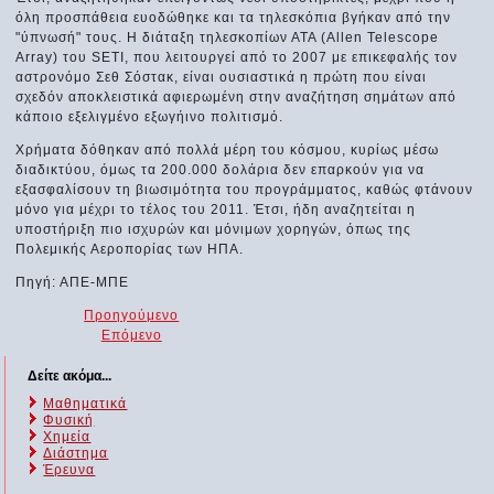
όλη προσπάθεια ευοδώθηκε και τα τηλεσκόπια βγήκαν από την
"ύπνωσή" τους. Η διάταξη τηλεσκοπίων ΑΤΑ (Allen Telescope
Array) του SETI, που λειτουργεί από το 2007 με επικεφαλής τον
αστρονόμο Σεθ Σόστακ, είναι ουσιαστικά η πρώτη που είναι
σχεδόν αποκλειστικά αφιερωμένη στην αναζήτηση σημάτων από
κάποιο εξελιγμένο εξωγήινο πολιτισμό.
Χρήματα δόθηκαν από πολλά μέρη του κόσμου, κυρίως μέσω
διαδικτύου, όμως τα 200.000 δολάρια δεν επαρκούν για να
εξασφαλίσουν τη βιωσιμότητα του προγράμματος, καθώς φτάνουν
μόνο για μέχρι το τέλος του 2011. Έτσι, ήδη αναζητείται η
υποστήριξη πιο ισχυρών και μόνιμων χορηγών, όπως της
Πολεμικής Αεροπορίας των ΗΠΑ.
Πηγή: ΑΠΕ-ΜΠΕ
Προηγούμενο
Επόμενο
Δείτε ακόμα...
Μαθηματικά
Φυσική
Χημεία
Διάστημα
Έρευνα