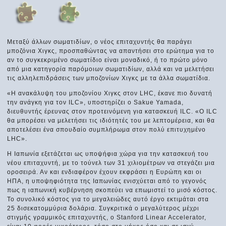
Μεταξύ άλλων σωματιδίων, ο νέος επιταχυντής θα παράγει
μποζόνια Χιγκς, προσπαθώντας να απαντήσει στο ερώτημα για το
αν το συγκεκριμένο σωματίδιο είναι μοναδικό, ή το πρώτο μόνο
από μια κατηγορία παρόμοιων σωματιδίων, αλλά και να μελετήσει
τις αλληλεπιδράσεις των μποζονίων Χιγκς με τα άλλα σωματίδια.
«Η ανακάλυψη του μποζονίου Χιγκς στον LHC, έκανε πιο δυνατή
την ανάγκη για τον ILC», υποστηρίζει ο Sakue Yamada,
διευθυντής έρευνας στον προτεινόμενη για κατασκευή ILC. «Ο ILC
θα μπορέσει να μελετήσει τις ιδιότητές του με λεπτομέρεια, και θα
αποτελέσει ένα σπουδαίο συμπλήρωμα στον πολύ επιτυχημένο
LHC».
Η Ιαπωνία εξετάζεται ως υποψήφια χώρα για την κατασκευή του
νέου επιταχυντή, με το τούνελ των 31 χιλιομέτρων να στεγάζει μια
οροσειρά. Αν και ενδιαφέρον έχουν εκφράσει η Ευρώπη και οι
ΗΠΑ, η υποψηφιότητα της Ιαπωνίας ενισχύεται από το γεγονός
πως η ιαπωνική κυβέρνηση σκοπεύει να επωμιστεί το μισό κόστος.
Το συνολικό κόστος για το μεγαλειώδες αυτό έργο εκτιμάται στα
25 δισεκατομμύρια δολάρια. Συγκριτικά ο μεγαλύτερος μέχρι
στιγμής γραμμικός επιταχυντής, ο Stanford Linear Accelerator,