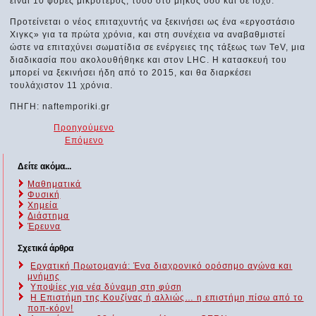
είναι 10 φορές μικρότερος, τόσο στο μήκος όσο και σε ισχύ.
Προτείνεται ο νέος επιταχυντής να ξεκινήσει ως ένα «εργοστάσιο
Χιγκς» για τα πρώτα χρόνια, και στη συνέχεια να αναβαθμιστεί
ώστε να επιταχύνει σωματίδια σε ενέργειες της τάξεως των TeV, μια
διαδικασία που ακολουθήθηκε και στον LHC. Η κατασκευή του
μπορεί να ξεκινήσει ήδη από το 2015, και θα διαρκέσει
τουλάχιστον 11 χρόνια.
ΠΗΓΗ: naftemporiki.gr
Προηγούμενο
Επόμενο
Δείτε ακόμα...
Μαθηματικά
Φυσική
Χημεία
Διάστημα
Έρευνα
Σχετικά άρθρα
Εργατική Πρωτομαγιά: Ένα διαχρονικό ορόσημο αγώνα και
μνήμης
Υποψίες για νέα δύναμη στη φύση
Η Επιστήμη της Κουζίνας ή αλλιώς… η επιστήμη πίσω από το
ποπ-κόρν!