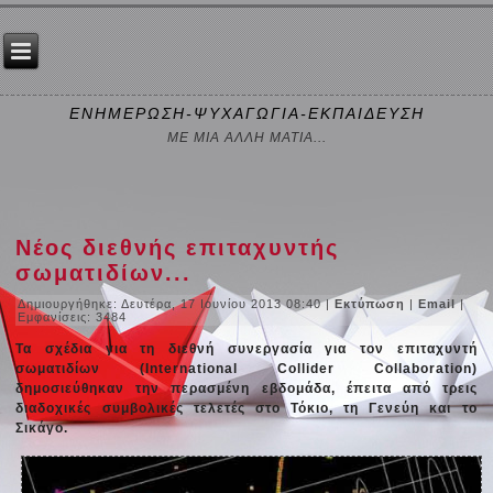
ΕΝΗΜΕΡΩΣΗ-ΨΥΧΑΓΩΓΙΑ-ΕΚΠΑΙΔΕΥΣΗ
ΜΕ ΜΙΑ ΑΛΛΗ ΜΑΤΙΑ...
Νέος διεθνής επιταχυντής
σωματιδίων...
Δημιουργήθηκε: Δευτέρα, 17 Ιουνίου 2013 08:40
|
Εκτύπωση
|
Email
|
Εμφανίσεις: 3484
Τα σχέδια για τη διεθνή συνεργασία για τον επιταχυντή
σωματιδίων (International Collider Collaboration)
δημοσιεύθηκαν την περασμένη εβδομάδα, έπειτα από τρεις
διαδοχικές συμβολικές τελετές στο Τόκιο, τη Γενεύη και το
Σικάγο.