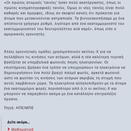
«Οι πρώτες ατομικές 'ταινίες' ήσαν πολύ ακατέργαστες, όπως οι
πρώτες κινηματογραφικές ταινίες. Όμως οι νέες ταινίες είναι πολύ
καθαρές και όμορφες, ιδίως αν σκεφτεί κανείς ότι πρόκειται για
άτομα που μετακινούνται αστραπιαία. Τα βιντεοσκοπήσαμε με ένα
απίστευτα γρήγορο ρυθμό, λιγότερο από ένα εκατομμυριοστό του
εκατομμυριοστού του δευτερολέπτου ανά καρέ», όπως είπε ο
αμερικανός ερευνητής.
Άλλες ερευνητικές ομάδες χρησιμοποιούν ακτίνες-Χ για να
συλλάβουν τις κινήσεις των ατόμων, αλλά η νέα καλύτερη τεχνική
βασίζεται σε υπερβολικά φωτεινές πηγές ηλεκτρονίων. Οι
επιστήμονες βρήκαν ένα τρόπο να υποχρεώσουν τα ηλεκτρόνια να
δημιουργήσουν ένα πολύ βραχύ παλμό φωτός, αρκετά φωτεινό
ώστε να φωτίσει τις κινήσεις των ατόμων ακριβώς τη στιγμή που
αυτές λαμβάνουν χώρα. Τα ηλεκτρόνια αλληλεπιδρούν με τα άτομα
ένα εκατομμύριο φορές περισσότερο από ό,τι οι ακτίνες-Χ και
μπορούν να παραχθούν ακόμα με ένα κατάλληλο επιτραπέζιο
όργανο.
Πηγή: ΑΠΕ/ΜΠΕ
Δείτε ακόμα...
Μαθηματικά