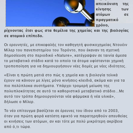
απεικόνιση της
κίνησης των
ατόμων σε
πραγματικό
χρόνο,
ρίχνοντας έτσι φως στα θεμέλια της χημείας και της βιολογίας
σε ατομικό επίπεδο.
Οι ερευνητές, με επικεφαλής τον καθηγητή φυσικοχημείας Ντουέιν
Μίλερ του πανεπιστημίου του Τορόντο, που έκαναν τη σχετική
δημοσίευση στο περιοδικό «Nature», κατέγραψαν σε ταινία άμεσα
το μεταβατικό στάδιο κατά το οποίο τα άτομα υφίστανται χημική
τροποποίηση για να δημιουργήσουν νέες δομές με νέες ιδιότητες.
«Είναι η πρώτη ματιά στο πώς η χημεία και η βιολογία τελικά
έχουν να κάνουν με λίγες μόνο κινήσεις-κλειδιά, ακόμα και για τα
πιο πολύπλοκα συστήματα. Υπάρχει τρομερή μείωση της
πολυπλοκότητας σε αυτό το καθοριστικό μεταβατικό στάδιο...Με
αυτό τον τρόπο δημιουργούνται νέα φάρμακα ή νέα υλικά»,
δήλωσε ο Μίλερ.
Το νέο επίτευγμα βασίζεται σε έρευνες του ίδιου από το 2003,
όταν για πρώτη φορά κατέστη εφικτό να παρατηρηθούν απευθείας
οι κινήσεις των ατόμων, αν και τότε με πολύ μικρότερη ακρίβεια
από ό,τι τώρα.