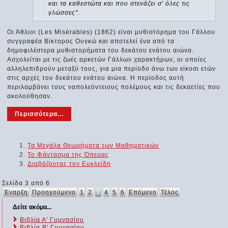
και τα καθεστώτα και που στενάζει σ' όλες τις
γλώσσες".
Οι Άθλιοι (Les Misérables) (1862) είναι μυθιστόρημα του Γάλλου
συγγραφέα Βίκτορος Ουγκώ και αποτελεί ένα από τα
δημοφιλέστερα μυθιστορήματα του δεκάτου ενάτου αιώνα.
Ασχολείται με τις ζωές αρκετών Γάλλων χαρακτήρων, οι οποίες
αλληλεπιδρούν μεταξύ τους, για μια περίοδο άνω των είκοσι ετών
στις αρχές του δεκάτου ενάτου αιώνα. Η περίοδος αυτή
περιλαμβάνει τους ναπολεόντειους πολέμους και τις δεκαετίες που
ακολούθησαν.
Περισσότερα...
Τα Μεγάλα Θεωρήματα των Μαθηματικών
Το Φάντασμα της Όπερας
Διαβάζοντας τον Ευκλείδη
Σελίδα 3 από 6
Έναρξη
Προηγούμενο
1
2
3
4
5
6
Επόμενο
Τέλος
Δείτε ακόμα...
Βιβλία Α' Γυμνασίου
Βιβλία Β' Γυμνασίου