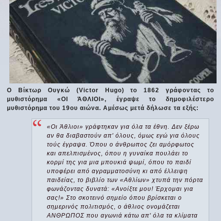
Ο Βίκτωρ Ουγκώ (Victor Hugo) το 1862 γράφοντας το
μυθιστόρημα «ΟΙ ΆΘΛΙΟΙ», έγραψε το δημοφιλέστερο
μυθιστόρημα του 19ου αιώνα. Αμέσως μετά δήλωσε τα εξής:
«Οι Άθλιοι» γράφτηκαν για όλα τα έθνη. Δεν ξέρω
αν θα διαβαστούν απ' όλους, όμως εγώ για όλους
τούς έγραψα. Όπου ο άνθρωπος ζει αμόρφωτος
και απελπισμένος, όπου η γυναίκα πουλάει το
κορμί της για μια μπουκιά ψωμί, όπου το παιδί
υποφέρει από αγραμματοσύνη κι από έλλειψη
παιδείας, το βιβλίο των «Αθλίων» χτυπά την πόρτα
φωνάζοντας δυνατά: «Ανοίξτε μου! Έρχομαι για
σας!» Στο σκοτεινό σημείο όπου βρίσκεται ο
σημερινός πολιτισμός, ο άθλιος ονομάζεται
ΑΝΘΡΩΠΟΣ που αγωνιά κάτω απ' όλα τα κλίματα