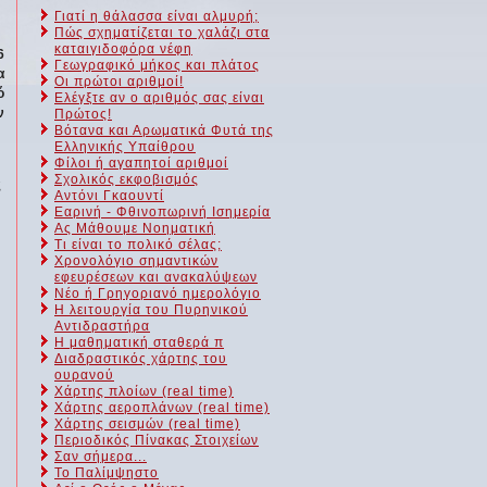
Γιατί η θάλασσα είναι αλμυρή;
Πώς σχηματίζεται το χαλάζι στα
καταιγιδοφόρα νέφη
6
Γεωγραφικό μήκος και πλάτος
α
Οι πρώτοι αριθμοί!
ό
Ελέγξτε αν ο αριθμός σας είναι
ν
Πρώτος!
Βότανα και Αρωματικά Φυτά της
Ελληνικής Υπαίθρου
Φίλοι ή αγαπητοί αριθμοί
Σχολικός εκφοβισμός
ς
Αντόνι Γκαουντί
Εαρινή - Φθινοπωρινή Ισημερία
Ας Μάθουμε Νοηματική
Τι είναι το πολικό σέλας;
Χρονολόγιο σημαντικών
εφευρέσεων και ανακαλύψεων
Νέο ή Γρηγοριανό ημερολόγιο
Η λειτουργία του Πυρηνικού
Αντιδραστήρα
Η μαθηματική σταθερά π
Διαδραστικός χάρτης του
ουρανού
Χάρτης πλοίων (real time)
Χάρτης αεροπλάνων (real time)
Χάρτης σεισμών (real time)
Περιοδικός Πίνακας Στοιχείων
Σαν σήμερα...
Το Παλίμψηστο