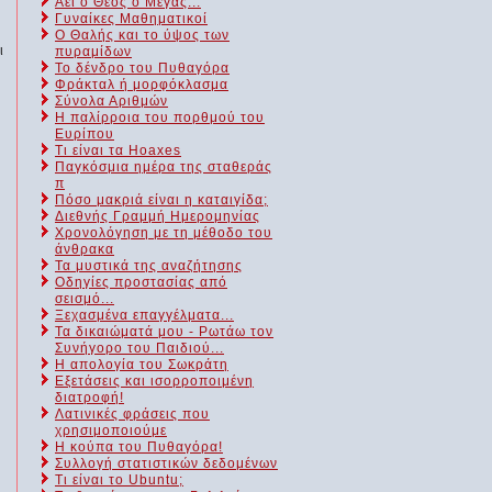
Αεί ο Θεός ο Μέγας...
Γυναίκες Μαθηματικοί
Ο Θαλής και το ύψος των
ι
πυραμίδων
Το δένδρο του Πυθαγόρα
Φράκταλ ή μορφόκλασμα
Σύνολα Αριθμών
Η παλίρροια του πορθμού του
Ευρίπου
Τι είναι τα Hoaxes
Παγκόσμια ημέρα της σταθεράς
π
Πόσο μακριά είναι η καταιγίδα;
Διεθνής Γραμμή Ημερομηνίας
Χρονολόγηση με τη μέθοδο του
άνθρακα
Τα μυστικά της αναζήτησης
Οδηγίες προστασίας από
σεισμό...
Ξεχασμένα επαγγέλματα...
Τα δικαιώματά μου - Ρωτάω τον
Συνήγορο του Παιδιού...
Η απολογία του Σωκράτη
Εξετάσεις και ισορροποιμένη
διατροφή!
Λατινικές φράσεις που
χρησιμοποιούμε
Η κούπα του Πυθαγόρα!
Συλλογή στατιστικών δεδομένων
Τι είναι το Ubuntu;