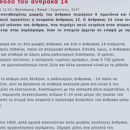
θοδο του άνθρακα 14
1 12:43
|
Εκτύπωση
|
Email
| Εμφανίσεις: 9237
 συνηθισμένης μορφής του άνθρακα περιέχουν 6 πρωτόνια και 
 αυτό προκύπτει η ονομασία άνθρακας 12. Ο άνθρακας 14 είναι έν
ργό ισότοπο του άνθρακα, που περιέχει οκτώ νετρόνια στον ατομικ
εται στην ατμόσφαιρα, όταν το στοιχείο έρχεται σε επαφή με τη
ιρα και τις δύο μορφές άνθρακα, και έτσι ο άνθρακας 14 εισέρχεται
ισμός πεθαίνει, παύει να απορροφά άνθρακα. Επειδή, όμως, ο άνθρακα
ά και σταθερά σε άζωτο μέσω ραδιενεργού διάσπασης. Ο χρόνος
εργού ισοτόπου, ο λεγόμενος «χρόνος ημιζωής», είναι 5.730 χρόνια.
α να χρονολογήσουμε οστά, ξύλο και άλλα οργανικά υλικά με τη μέθοδο
το κόψιμο ενός δένδρου, ο ραδιενεργός άνθρακας - 14 παύει να
τσι, αντί να βρίσκεται σε σταθερή αναλογία μέσα στο υλικό ή τον
χίζει να ελαττώνεται, διασπώμενος με την εκπομπή βήτα σωματιδίων, η
ς σημερινής συγκέντρωσης ατόμων C-14 είναι μέτρο τής ηλικίας τού
ή από τη στιγμή που σταματά η πρόσληψη διοξειδίου τού άνθρακα μέσω
ς.
στο 1950, αλλά αρχικά απαιτούνταν πολύ μεγάλες ποσότητες άνθρακα,
ενός αρχαιολογικού ευρήματος. Σήμερα, μόλις ένα χιλιοστό του