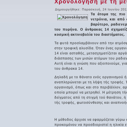
Χρονολόγηση με τη μέ
Δημιουργήθηκε: Παρασκευή, 24 Ιουνίου 201
Τα άτομα της πιο
νετρόνια, και από
βαρύτερο, ραδιενε
του πυρήνα. Ο άνθρακας 14 σχηματίζ
κοσμική ακτινοβολία του διαστήματος.
Τα φυτά προσλαμβάνουν από την ατμόσφα
στην τροφική αλυσίδα. Όταν ένας οργαν
14 είναι ασταθής, μετασχηματίζεται αργ
διάσπασης των μισών ατόμων του ραδιεν
Αυτή είναι η γνώση που αξιοποιούμε, γι
του άνθρακα 14.
Δηλαδή με το θάνατο ενός οργανισμού ή 
αναπληρώνεται με τη λήψη τής τροφής. Έ
οργανισμό, όπως και στο περιβάλλον, αρ
οποία μπορεί να μετρηθεί. Η μέτρηση τή
δείγματος από τη στιγμή τού θανάτου, 
τής τροφής, φωτοσύνθεσης και αναπνοή
Η μέθοδος άρχισε να εφαρμόζεται γύρω 
προκειμένου να προσδιοριστεί η ηλικία 