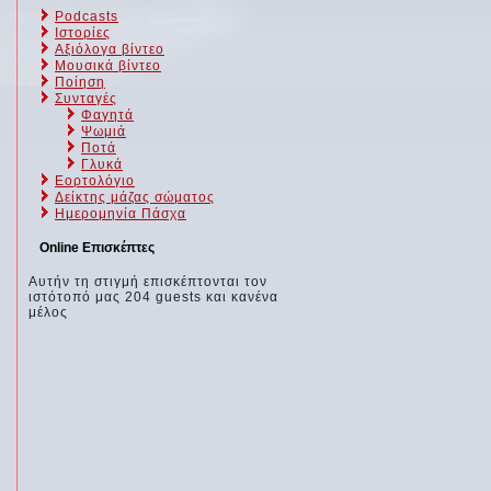
Podcasts
Ιστορίες
Αξιόλογα βίντεο
Μουσικά βίντεο
Ποίηση
Συνταγές
Φαγητά
Ψωμιά
Ποτά
Γλυκά
Εορτολόγιο
Δείκτης μάζας σώματος
Ημερομηνία Πάσχα
Online Επισκέπτες
Αυτήν τη στιγμή επισκέπτονται τον
ιστότοπό μας 204 guests και κανένα
μέλος