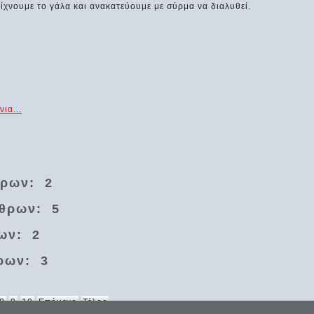
ρίχνουμε το γάλα και ανακατεύουμε με σύρμα να διαλυθεί.
ια...
θρων: 2
θρων: 5
ων: 2
ρων: 3
8
9
10
Επόμενο
Τέλος