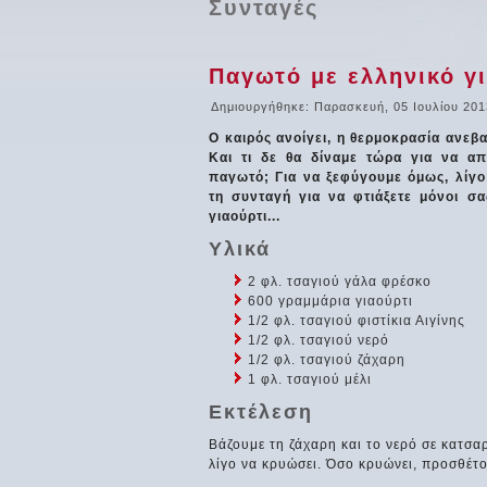
Συνταγές
Παγωτό με ελληνικό γ
Δημιουργήθηκε: Παρασκευή, 05 Ιουλίου 201
Ο καιρός ανοίγει, η θερμοκρασία ανεβαί
Και τι δε θα δίναμε τώρα για να α
παγωτό; Για να ξεφύγουμε όμως, λίγο
τη συνταγή για να φτιάξετε μόνοι σ
γιαούρτι...
Υλικά
2 φλ. τσαγιού γάλα φρέσκο
600 γραμμάρια γιαούρτι
1/2 φλ. τσαγιού φιστίκια Αιγίνης
1/2 φλ. τσαγιού νερό
1/2 φλ. τσαγιού ζάχαρη
1 φλ. τσαγιού μέλι
Εκτέλεση
Βάζουμε τη ζάχαρη και το νερό σε κατσ
λίγο να κρυώσει. Όσο κρυώνει, προσθέτο