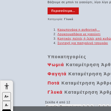
Βάζουμε σε μπολ το γιαούρτι, λίγο λίγο 
Περισσότερα...
Κατηγορία:
Γλυκά
Καρμπονάρα η αυθεντική...
Λουκουµαδάκια με γιαούρτι
Κρητικός πελτές ή ζελές από κυδών
Συνταγή για πασχαλινό τσουρέκι
Υποκατηγορίες
Ψωμιά
Καταμέτρηση Άρ
Φαγητά
Καταμέτρηση Άρ
Ποτά
Καταμέτρηση Άρθρ
Γλυκά
Καταμέτρηση Άρθ
Α+
Σελίδα 4 από 12
Α-
Έναρξη
Προηγούμενο
1
2
3
4
5
6
7