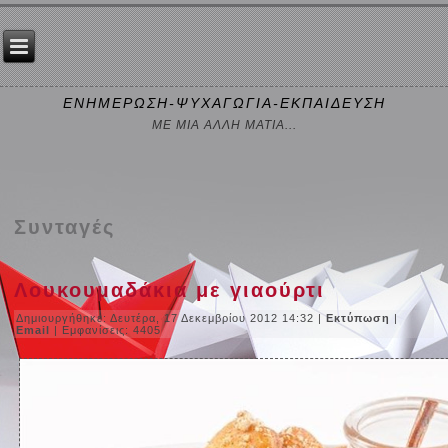
ΕΝΗΜΕΡΩΣΗ-ΨΥΧΑΓΩΓΙΑ-ΕΚΠΑΙΔΕΥΣΗ
ΜΕ ΜΙΑ ΑΛΛΗ ΜΑΤΙΑ...
Συνταγές
Λουκουµαδάκια με γιαούρτι
Δημιουργήθηκε: Δευτέρα, 17 Δεκεμβρίου 2012 14:32
|
Εκτύπωση
|
Email
| Εμφανίσεις: 4405