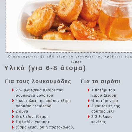
Ο πρωταγωνιστής εδώ είναι το γιαούρτι που κρύβεται όμ
ζύμη!
Υλικά (για 6-8 άτομα)
Για τους λουκουμάδες
Για το σιρόπι
2 ½ φλυτζάνια αλεύρι που
1 ποτήρι του
φουσκώνει μόνο του
νερού ζάχαρη
4 κουταλιές της σούπας έξτρα
½ ποτήρι νερό
παρθένο ελαιόλαδο
2 κουταλιές της
2 αβγά
σούπας μέλι
½ φλιτζάνι ζάχαρη
2-3 ξυλάκια
1 φλιτζάνι γιαούρτι
κανέλας
ξύσμα λεμονιού ή πορτοκαλιού,