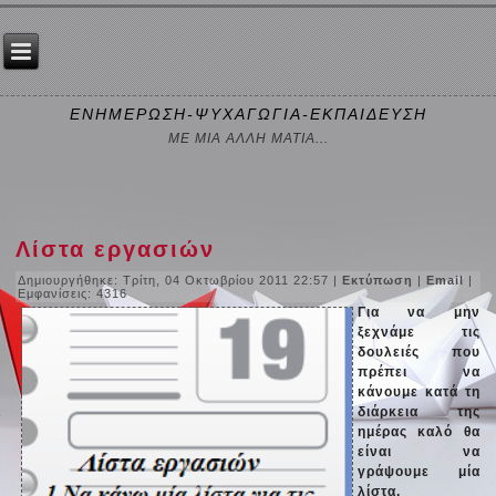
ΕΝΗΜΕΡΩΣΗ-ΨΥΧΑΓΩΓΙΑ-ΕΚΠΑΙΔΕΥΣΗ
ΜΕ ΜΙΑ ΑΛΛΗ ΜΑΤΙΑ...
Λίστα εργασιών
Δημιουργήθηκε: Τρίτη, 04 Οκτωβρίου 2011 22:57
|
Εκτύπωση
|
Email
|
Εμφανίσεις: 4316
Για να μην
ξεχνάμε τις
δουλειές που
πρέπει να
κάνουμε κατά τη
διάρκεια της
ημέρας καλό θα
είναι να
γράψουμε μία
λίστα.