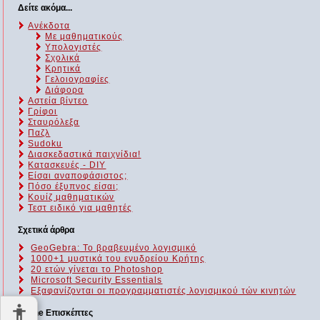
Δείτε ακόμα...
Ανέκδοτα
Με μαθηματικούς
Υπολογιστές
Σχολικά
Κρητικά
Γελοιογραφίες
Διάφορα
Αστεία βίντεο
Γρίφοι
Σταυρόλεξα
Παζλ
Sudoku
Διασκεδαστικά παιχνίδια!
Κατασκευές - DIY
Είσαι αναποφάσιστος;
Πόσο έξυπνος είσαι;
Kουίζ μαθηματικών
Τεστ ειδικό για μαθητές
Σχετικά άρθρα
GeoGebra: Το βραβευμένο λογισμικό
1000+1 μυστικά του ενυδρείου Κρήτης
20 ετών γίνεται το Photoshop
Microsoft Security Essentials
Εξαφανίζονται οι προγραμματιστές λογισμικού τών κινητών
Online Επισκέπτες