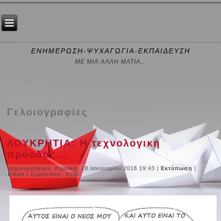
ΕΝΗΜΕΡΩΣΗ-ΨΥΧΑΓΩΓΙΑ-ΕΚΠΑΙΔΕΥΣΗ
ΜΕ ΜΙΑ ΑΛΛΗ ΜΑΤΙΑ...
Γελοιογραφίες
ΛΟΥΚΡΗΤΙΑ: Η τεχνολογική
πρόοδος...
Δημιουργήθηκε: Κυριακή, 28 Ιανουαρίου 2018 19:43
|
Εκτύπωση
|
Email
| Εμφανίσεις: 4298