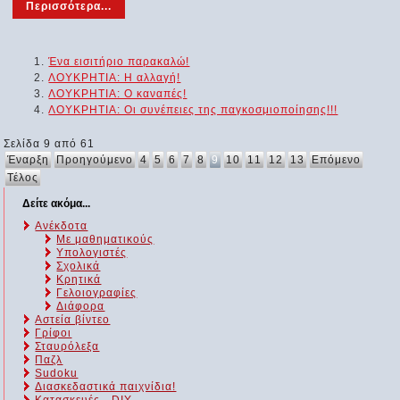
Περισσότερα...
Ένα εισιτήριο παρακαλώ!
ΛΟΥΚΡΗΤΙΑ: Η αλλαγή!
ΛΟΥΚΡΗΤΙΑ: Ο καναπές!
ΛΟΥΚΡΗΤΙΑ: Οι συνέπειες της παγκοσμιοποίησης!!!
Σελίδα 9 από 61
Έναρξη
Προηγούμενο
4
5
6
7
8
9
10
11
12
13
Επόμενο
Τέλος
Δείτε ακόμα...
Ανέκδοτα
Με μαθηματικούς
Υπολογιστές
Σχολικά
Κρητικά
Γελοιογραφίες
Διάφορα
Αστεία βίντεο
Γρίφοι
Σταυρόλεξα
Παζλ
Sudoku
Διασκεδαστικά παιχνίδια!