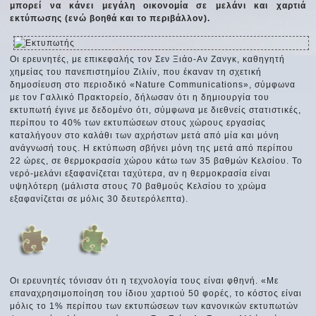
μπορεί να κάνει μεγάλη οικονομία σε μελάνι και χαρτιά
εκτύπωσης (ενώ βοηθά και το περιβάλλον).
Οι ερευνητές, με επικεφαλής τον Σεν Ξιάο-Αν Ζανγκ, καθηγητή
χημείας του πανεπιστημίου Ζιλιίν, που έκαναν τη σχετική
δημοσίευση στο περιοδικό «Nature Communications», σύμφωνα
με τον Γαλλικό Πρακτορείο, δήλωσαν ότι η δημιουργία του
εκτυπωτή έγινε με δεδομένο ότι, σύμφωνα με διεθνείς στατιστικές,
περίπου το 40% των εκτυπώσεων στους χώρους εργασίας
καταλήγουν στο καλάθι των αχρήστων μετά από μία και μόνη
ανάγνωσή τους. Η εκτύπωση σβήνει μόνη της μετά από περίπου
22 ώρες, σε θερμοκρασία χώρου κάτω των 35 βαθμών Κελσίου. Το
νερό-μελάνι εξαφανίζεται ταχύτερα, αν η θερμοκρασία είναι
υψηλότερη (μάλιστα στους 70 βαθμούς Κελσίου το χρώμα
εξαφανίζεται σε μόλις 30 δευτερόλεπτα).
Οι ερευνητές τόνισαν ότι η τεχνολογία τους είναι φθηνή. «Με
επαναχρησιμοποίηση του ίδιου χαρτιού 50 φορές, το κόστος είναι
μόλις το 1% περίπου των εκτυπώσεων των κανονικών εκτυπωτών