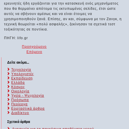
ερευνητές ήδη εργάζονται για την κατασκευή ενός μηχανήματος
που θα θερμαίνει απότομα τις εκτυπωμένες σελίδες, έτσι ώστε
αυτές να σβήνουν αμέσως και να είναι έτοιμες να
χρησιμοποιηθούν ξανά. Επίσης, αν και, σύμφωνα με τον Ζανγκ, η
τεχνική θεωρείται «πολύ ασφαλής», ξεκίνησαν τα σχετικά τεστ
τοξικότητας σε ποντίκια.
ΠΗΓΗ: lifo.gr
Προηγούμενο
Επόμενο
Δείτε ακόμα...
Τεχνολογία
Υπολογιστές
Εκπαίδευση
Ελλάδα
Κόσμος
Οικολογία
Υγεία - Ψυχολογία
Πρόσωπα
Περίεργα
Εορταστικά άρθρα
Διαδίκτυο
Σχετικά άρθρα
Ανησυχία για τα παγκόσμια αποθέματα νερού