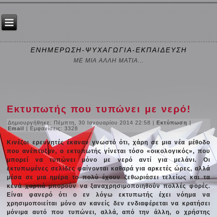
ΕΝΗΜΕΡΩΣΗ-ΨΥΧΑΓΩΓΙΑ-ΕΚΠΑΙΔΕΥΣΗ
ΜΕ ΜΙΑ ΑΛΛΗ ΜΑΤΙΑ...
Εκτυπωτής που τυπώνει με νερό!
Δημιουργήθηκε: Πέμπτη, 30 Ιανουαρίου 2014 22:58
|
Εκτύπωση
|
Email
| Εμφανίσεις: 3328
Κινέζοι ερευνητές έκαναν γνωστό ότι, χάρη σε μια νέα μέθοδο
που ανέπτυξαν, ο εκτυπωτής γίνεται τόσο «οικολογικός», που
μπορεί να τυπώνει μόνο με νερό αντί για μελάνι. Οι
εκτυπωμένες σελίδες φαίνονται καθαρά για αρκετές ώρες, αλλά
μέσα σε μια ημέρα το πολύ έχουν ξεθωριάσει τελείως και τα
κενά χαρτιά μπορούν να ξαναχρησιμοποιηθούν πολλές φορές.
Είναι φανερό ότι ο εν λόγω εκτυπωτής έχει νόημα να
χρησιμοποιείται μόνο αν κανείς δεν ενδιαφέρεται να κρατήσει
μόνιμα αυτό που τυπώνει, αλλά, από την άλλη, ο χρήστης