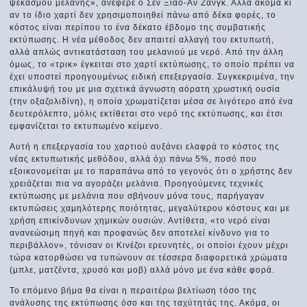
ψεκασμού μελάνης», ανέφερε ο Σεν Ξιάο-Αν Ζανγκ. Αλλά ακόμα κι
αν το ίδιο χαρτί δεν χρησιμοποιηθεί πάνω από δέκα φορές, το
κόστος είναι περίπου το ένα δέκατο έβδομο της συμβατικής
εκτύπωσης. Η νέα μέθοδος δεν απαιτεί αλλαγή του εκτυπωτή,
αλλά απλώς αντικατάσταση του μελανιού με νερό. Από την άλλη
όμως, το «τρικ» έγκειται στο χαρτί εκτύπωσης, το οποίο πρέπει να
έχει υποστεί προηγουμένως ειδική επεξεργασία. Συγκεκριμένα, την
επικάλυψή του με μια σχετικά άγνωστη αόρατη χρωστική ουσία
(την οξαζολιδίνη), η οποία χρωματίζεται μέσα σε λιγότερο από ένα
δευτερόλεπτο, μόλις εκτίθεται στο νερό της εκτύπωσης, και έτσι
εμφανίζεται το εκτυπωμένο κείμενο.
Αυτή η επεξεργασία του χαρτιού αυξάνει ελαφρά το κόστος της
νέας εκτυπωτικής μεθόδου, αλλά όχι πάνω 5%, ποσό που
εξοικονομείται με το παραπάνω από το γεγονός ότι ο χρήστης δεν
χρειάζεται πια να αγοράζει μελάνια. Προηγούμενες τεχνικές
εκτύπωσης με μελάνια που σβήνουν μόνα τους, παρήγαγαν
εκτυπώσεις χαμηλότερης ποιότητας, μεγαλύτερου κόστους και με
χρήση επικίνδυνων χημικών ουσιών. Αντίθετα, «το νερό είναι
ανανεώσιμη πηγή και προφανώς δεν αποτελεί κίνδυνο για το
περιβάλλον», τόνισαν οι Κινέζοι ερευνητές, οι οποίοι έχουν μέχρι
τώρα κατορθώσει να τυπώνουν σε τέσσερα διαφορετικά χρώματα
(μπλε, ματζέντα, χρυσό και μοβ) αλλά μόνο με ένα κάθε φορά.
Το επόμενο βήμα θα είναι η περαιτέρω βελτίωση τόσο της
ανάλυσης της εκτύπωσης όσο και της ταχύτητάς της. Ακόμα, οι