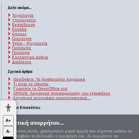
Δείτε ακόμα...
Τεχνολογία
Υπολογιστές
Εκπαίδευση
Ελλάδα
Κόσμος
Οικολογία
Υγεία - Ψυχολογία
Πρόσωπα
Περίεργα
Εορταστικά άρθρα
Διαδίκτυο
Σχετικά άρθρα
GeoGebra: Το βραβευμένο λογισμικό
Τι είναι το Ubuntu;
Γνωρίστε το OpenOffice.org
SPAUN: Λογισμικό προσωμοίωσης του εγκεφάλου
Λογισμικό αντιγράφει μικροοργανισμό...
Online Επισκέπτες
Αυτήν τη στιγμή επισκέπτονται τον ιστότοπό μας 132 guests και
Α+
Πολιτική απορρήτου...
κανένα μέλος
Ο ιστότοπος αυτός, χρησιμοποιεί μικρά αρχεία που λέγονται cookies τα
Α-
«Αεί ο Θεός ο Μέγας γεωμετρεί, το κύκλου μήκος ίνα
οποία βοηθούν να βελτιωθεί η περιήγησή σας. Αν συνεχίσετε να
ορίση διαμέτρω, παρήγαγεν αριθμόν απέραντον, καί όν,