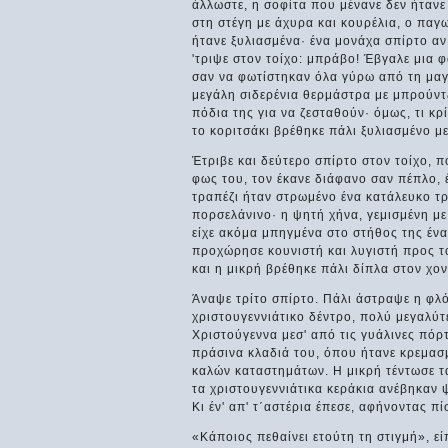
άλλωστε, η σοφίτα που μένανε δεν ήτανε
στη στέγη με άχυρα και κουρέλια, ο παγω
ήτανε ξυλιασμένα· ένα μονάχα σπίρτο αν 
'τριψε στον τοίχο: μπράβο! Έβγαλε μια φ
σαν να φωτίστηκαν όλα γύρω από τη μαγι
μεγάλη σιδερένια θερμάστρα με μπρούντζ
πόδια της για να ζεσταθούν· όμως, τι κρ
το κοριτσάκι βρέθηκε πάλι ξυλιασμένο με
Έτριβε και δεύτερο σπίρτο στον τοίχο, π
φως του, τον έκανε διάφανο σαν πέπλο, έ
τραπέζι ήταν στρωμένο ένα κατάλευκο τ
πορσελάνινο· η ψητή χήνα, γεμισμένη με
είχε ακόμα μπηγμένα στο στήθος της ένα 
προχώρησε κουνιστή και λυγιστή προς το
και η μικρή βρέθηκε πάλι δίπλα στον χον
Άναψε τρίτο σπίρτο. Πάλι άστραψε η φλ
χριστουγεννιάτικο δέντρο, πολύ μεγαλύτ
Χριστούγεννα μεσ' από τις γυάλινες πόρ
πράσινα κλαδιά του, όπου ήτανε κρεμασμ
καλών καταστημάτων. Η μικρή τέντωσε τα 
τα χριστουγεννιάτικα κεράκια ανέβηκαν 
Κι έν' απ' τ΄αστέρια έπεσε, αφήνοντας π
«Κάποιος πεθαίνει ετούτη τη στιγμή», είπ