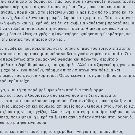
 πιο ζεστή από το δρόμο, και παρ' όλο που είχανε φράξει πολλές τρύπε
μένος αέρας και το χιόνι έμπαιναν μέσα. Τα χεράκια του κοριτσιού
άναβε, μπορεί και να τα ξέσταινε λιγάκι. Πήρε ένα από το μάτσο και το
ωτεινή, ξεστή φλόγα και η μικρή πλησίασε τα χέρια της. Τότε της φάνηκ
κή φλόγα· και η μικρή νόμισε ότι στ' αλήθεια καθότανε μπροστά σε μια
ινα στολίδια, που μέσα της κόρωνε η φωτιά. Η μικρή τέντωσε και τα
ίμα, μέσα σε λίγες στιγμές η φλόγα έσβησε, χάθηκε κι η θερμάστρα, και
 την κάφτρα του σπίρτου στο χέρι.
ου άναψε και λαμποκόπησε, και σ' όποιο σημείο του τοίχου έπεφτε το
τσι που το κοριτσάκι μπορούσε να δει τι γινότανε μέσα στο σπίτι. Στο
ραπεζομάντιλο από δαμασκηνό ύφασμα και πάνω του σερβίτσιο
 μήλα και ξερά δαμάσκηνα, μοσχομύριζε. Αλλά τότε ξαφνικά η χήνα, πο
μαχαίρι κι ένα πιρούνι, πήδηξε απ' την πιατέλα στο πάτωμα και
 μέρος του φτωχού κοριτσιού. Όμως εκείνη τη στιγμή έσβησε το σπίρτ
τρό, κρύο τοίχο.
όγα, κι αυτή τη φορά βρέθηκε κάτω από ένα πανέμορφο
ερο και πολύ πλουσιότερο από εκείνο που είχε δει ανήμερα τα
τες στο σπίτι του πλούσιου εμπόρου. Εκατοντάδες κεράκια φώτιζαν τα
ένες μικροσκοπικές κούκλες, απ' αυτές που βλέπουμε στις βιτρίνες τω
χέρια της να τις αγγίξει, αλλά εκείνη τη στιγμή το σπίρτο έσβησε· όμω
ψηλά, πολύ ψηλά, η μικρή τα έβλεπε σαν να ήταν αστέρια στον ουρανό.
ίσω του μια φωτεινή ουρά.
ε το κοριτσάκι· αυτό της το είχε μάθει η γιαγιά της - ο μοναδικός