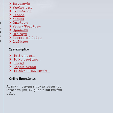
Τεχνολογία
Υπολογιστές
Εκπαίδευση
Ελλάδα
Κόσμος
υ
Οικολογία
Υγεία - Ψυχολογία
,
Πρόσωπα
ύ
Περίεργα
ο
Εορταστικά άρθρα
ι
Διαδίκτυο
Σχετικά άρθρα
Τα 3 σπίρτα...
Το Χριστόψωμο...
Ευχές!
Sophie Scholl
Το δένδρο των ευχών...
Online Επισκέπτες
Αυτήν τη στιγμή επισκέπτονται τον
ιστότοπό μας 42 guests και κανένα
μέλος