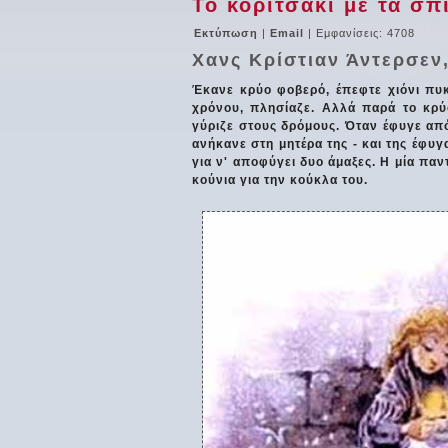
Το κοριτσάκι με τα σπί
Εκτύπωση
|
Email
| Εμφανίσεις: 4708
Χανς Κρίστιαν Άντερσεν,
Έκανε κρύο φοβερό, έπεφτε χιόνι πυκν
χρόνου, πλησίαζε. Αλλά παρά το κρύο
γύριζε στους δρόμους. Όταν έφυγε απ
ανήκανε στη μητέρα της - και της έφυ
για ν' αποφύγει δυο άμαξες. Η μία παν
κούνια για την κούκλα του.