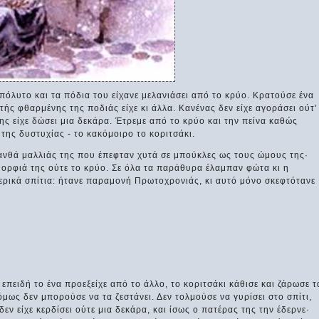
πόλυτο και τα πόδια του είχανε μελανιάσει από το κρύο. Κρατούσε ένα
 τής φθαρμένης της ποδιάς είχε κι άλλα. Κανένας δεν είχε αγοράσει ούτ'
ης είχε δώσει μια δεκάρα. Έτρεμε από το κρύο και την πείνα καθώς
της δυστυχίας - το κακόμοιρο το κοριτσάκι.
ξανθά μαλλιάς της που έπεφταν χυτά σε μπούκλες ως τους ώμους της·
μορφιά της ούτε το κρύο. Σε όλα τα παράθυρα έλαμπαν φώτα κι η
ερικά σπίτια: ήτανε παραμονή Πρωτοχρονιάς, κι αυτό μόνο σκεφτότανε
 επειδή το ένα προεξείχε από το άλλο, το κοριτσάκι κάθισε και ζάρωσε τ
μως δεν μπορούσε να τα ζεστάνει. Δεν τολμούσε να γυρίσει στο σπίτι,
 δεν είχε κερδίσει ούτε μια δεκάρα, και ίσως ο πατέρας της την έδερνε·