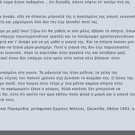
 τώρα ήτανε πεθαμένη -, ότι δηλαδή, όποτε πέφτει έν' αστέρι στη γη,
αν άναψε, είδε να στέκεται μπροστά της η αγαπημένη της γιαγιά, ευγενικ
ή και χαρούμενη όσο δεν την είχε ξαναδεί ποτέ της.
ρε με μαζί σου! Ξέρω ότι θα χαθείς κι εσύ μόλις σβήσει το σπίρτο, όπω
 υπέροχο πρωτοχρονιάτικο τραπέζι και το πανέμορφο χριστουγεννιάτικο
τα και τ' άναψε για να μη χαθεί η γιαγιά της. Και τα σπίρτα έκαναν μια
αν να ήτανε μέρα-μεσημέρι. Ποτέ η γιαγιά της δεν είχε παρουσιαστεί
ι ευγενική· πήρε το κοριτσάκι στην αγκαλιά της και πετάξανε μαζί,
 εκεί όπου δεν υπάρχει ούτε κρύο ούτε πείνα ούτε βάσανα: στον
νιασμένο στη γωνία. Τα μάγουλά της ήταν ρόδινα, τα χείλη της
ς νύχτας του παλιού χρόνου είχε ξυλιάσει το κορμάκι της. Ο ήλιος της
 παιδί, που έγερνε στον τοίχο μ' ένα μάτσο καμένα σπίρτα στην
 το κακόμοιρο!» έλεγε ο κόσμος. Αλλά κανένας δεν μπορούσε να
δει, ούτε ότι εκείνη την ώρα κάπου πολύ ψηλά η μικρή και η γιαγιά τη
ιά τους.
 και Παραμύθια, μετάφραση Ερρίκος Μπελιές, Ωκεανίδα, Αθήνα 1993, σ