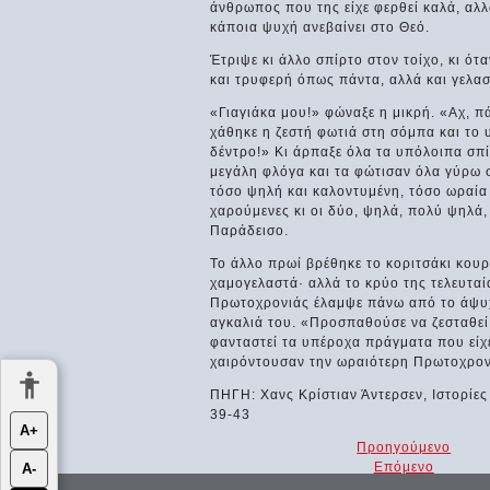
άνθρωπος που της είχε φερθεί καλά, αλλά
κάποια ψυχή ανεβαίνει στο Θεό.
Έτριψε κι άλλο σπίρτο στον τοίχο, κι ότ
και τρυφερή όπως πάντα, αλλά και γελαστ
«Γιαγιάκα μου!» φώναξε η μικρή. «Αχ, πά
χάθηκε η ζεστή φωτιά στη σόμπα και το
δέντρο!» Κι άρπαξε όλα τα υπόλοιπα σπίρ
μεγάλη φλόγα και τα φώτισαν όλα γύρω σ
τόσο ψηλή και καλοντυμένη, τόσο ωραία κ
χαρούμενες κι οι δύο, ψηλά, πολύ ψηλά,
Παράδεισο.
Το άλλο πρωί βρέθηκε το κοριτσάκι κουρ
χαμογελαστά· αλλά το κρύο της τελευταία
Πρωτοχρονιάς έλαμψε πάνω από το άψυχο
αγκαλιά του. «Προσπαθούσε να ζεσταθεί
φανταστεί τα υπέροχα πράγματα που είχε 
χαιρόντουσαν την ωραιότερη Πρωτοχρον
ΠΗΓΗ: Χανς Κρίστιαν Άντερσεν, Ιστορίες
39-43
Α+
Προηγούμενο
Επόμενο
Α-