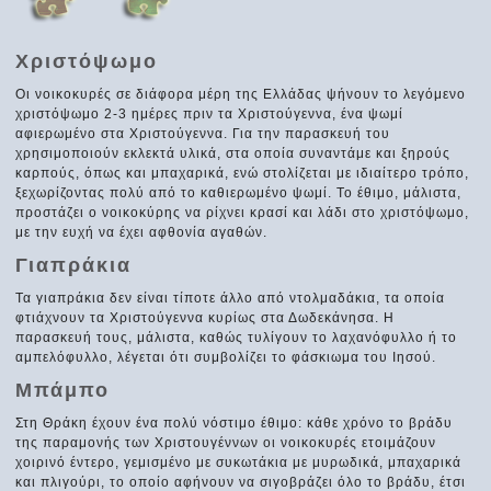
Χριστόψωμο
Οι νοικοκυρές σε διάφορα μέρη της Ελλάδας ψήνουν το λεγόμενο
χριστόψωμο 2-3 ημέρες πριν τα Χριστούγεννα, ένα ψωμί
αφιερωμένο στα Χριστούγεννα. Για την παρασκευή του
χρησιμοποιούν εκλεκτά υλικά, στα οποία συναντάμε και ξηρούς
καρπούς, όπως και μπαχαρικά, ενώ στολίζεται με ιδιαίτερο τρόπο,
ξεχωρίζοντας πολύ από το καθιερωμένο ψωμί. Το έθιμο, μάλιστα,
προστάζει ο νοικοκύρης να ρίχνει κρασί και λάδι στο χριστόψωμο,
με την ευχή να έχει αφθονία αγαθών.
Γιαπράκια
Τα γιαπράκια δεν είναι τίποτε άλλο από ντολμαδάκια, τα οποία
φτιάχνουν τα Χριστούγεννα κυρίως στα Δωδεκάνησα. Η
παρασκευή τους, μάλιστα, καθώς τυλίγουν το λαχανόφυλλο ή το
αμπελόφυλλο, λέγεται ότι συμβολίζει το φάσκιωμα του Ιησού.
Μπάμπο
Στη Θράκη έχουν ένα πολύ νόστιμο έθιμο: κάθε χρόνο το βράδυ
της παραμονής των Χριστουγέννων οι νοικοκυρές ετοιμάζουν
χοιρινό έντερο, γεμισμένο με συκωτάκια με μυρωδικά, μπαχαρικά
και πλιγούρι, το οποίο αφήνουν να σιγοβράζει όλο το βράδυ, έτσι