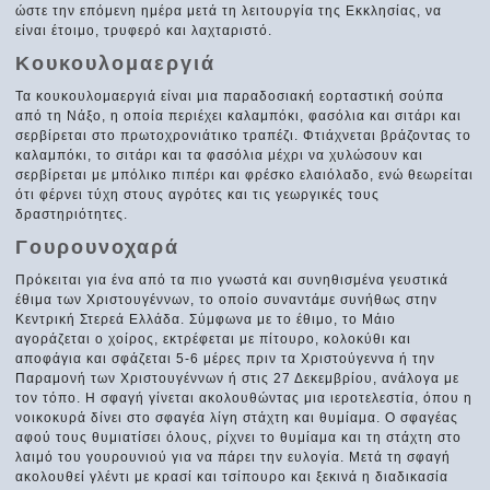
ώστε την επόμενη ημέρα μετά τη λειτουργία της Εκκλησίας, να
είναι έτοιμο, τρυφερό και λαχταριστό.
Κουκουλομαεργιά
Τα κουκουλομαεργιά είναι μια παραδοσιακή εορταστική σούπα
από τη Νάξο, η οποία περιέχει καλαμπόκι, φασόλια και σιτάρι και
σερβίρεται στο πρωτοχρονιάτικο τραπέζι. Φτιάχνεται βράζοντας το
καλαμπόκι, το σιτάρι και τα φασόλια μέχρι να χυλώσουν και
σερβίρεται με μπόλικο πιπέρι και φρέσκο ελαιόλαδο, ενώ θεωρείται
ότι φέρνει τύχη στους αγρότες και τις γεωργικές τους
δραστηριότητες.
Γουρουνοχαρά
Πρόκειται για ένα από τα πιο γνωστά και συνηθισμένα γευστικά
έθιμα των Χριστουγέννων, το οποίο συναντάμε συνήθως στην
Κεντρική Στερεά Ελλάδα. Σύμφωνα με το έθιμο, το Μάιο
αγοράζεται ο χοίρος, εκτρέφεται με πίτουρο, κολοκύθι και
αποφάγια και σφάζεται 5-6 μέρες πριν τα Χριστούγεννα ή την
Παραμονή των Χριστουγέννων ή στις 27 Δεκεμβρίου, ανάλογα με
τον τόπο. Η σφαγή γίνεται ακολουθώντας μια ιεροτελεστία, όπου η
νοικοκυρά δίνει στο σφαγέα λίγη στάχτη και θυμίαμα. Ο σφαγέας
αφού τους θυμιατίσει όλους, ρίχνει το θυμίαμα και τη στάχτη στο
λαιμό του γουρουνιού για να πάρει την ευλογία. Μετά τη σφαγή
ακολουθεί γλέντι με κρασί και τσίπουρο και ξεκινά η διαδικασία