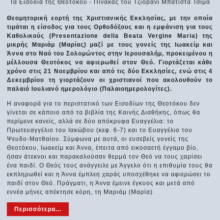
Τα Εισόδια της Θεοτόκου - Πίνακας του Τζιοβάνι Μπατίστα Τσίμα
Θεομητορική εορτή της Χριστιανικής Εκκλησίας, με την οποία
τιμάται η είσοδος για τους Ορθοδόξους και η εμφάνιση για τους
Καθολικούς (Presentazione della Beata Vergine Maria) της
μικρής Μαριάμ (Μαρίας) μαζί με τους γονείς της Ιωακείμ και
Άννα στο Ναό του Σολομώντος στην Ιερουσαλήμ, προκειμένου η
μέλλουσα Θεοτόκος να αφιερωθεί στον Θεό. Γιορτάζεται κάθε
χρόνο στις 21 Νοεμβρίου και από τις δύο Εκκλησίες, ενώ στις 4
Δεκεμβρίου τη γιορτάζουν οι χριστιανοί που ακολουθούν το
παλαιό Ιουλιανό ημερολόγιο (Παλαιοημερολογίτες).
Η αναφορά για το περιστατικό των Εισοδίων της Θεοτόκου δεν
γίνεται σε κάποιο από τα βιβλία της Καινής Διαθήκης, όπως θα
περίμενε κανείς, αλλά σε δύο απόκρυφα Ευαγγέλια: το
Πρωτευαγγέλιο του Ιακώβου (κεφ. 6-7) και το Ευαγγέλιο του
Ψευδο-Ματθαίου. Σύμφωνα με αυτά, οι ευσεβείς γονείς της
Θεοτόκου, Ιωακείμ και Άννα, έπειτα από εικοσαετή έγγαμο βίο,
ήσαν άτεκνοι και παρακαλούσαν θερμά τον Θεό να τους χαρίσει
ένα παιδί. Ο Θεός τους ανάγγειλε με Άγγελο ότι η επιθυμία τους θα
εκπληρωθεί και η Άννα έμπλεη χαράς υποσχέθηκε να αφιερώσει το
παιδί στον Θεό. Πράγματι, η Άννα έμεινε έγκυος και μετά από
εννέα μήνες απέκτησε κόρη, τη Μαριάμ (Μαρία).
Περισσότερα...