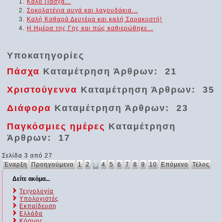
Καλό Πάσχα...
Σοκολατένια αυγά και λαγουδάκια...
Καλή Καθαρά Δευτέρα και καλή Σαρακοστή!
Η Ημέρα της Γης και πώς καθιερώθηκε...
Υποκατηγορίες
Πάσχα
Καταμέτρηση Άρθρων: 21
Χριστούγεννα
Καταμέτρηση Άρθρων: 35
Διάφορα
Καταμέτρηση Άρθρων: 23
Παγκόσμιες ημέρες
Καταμέτρηση
Άρθρων: 17
Σελίδα 3 από 27
Έναρξη
Προηγούμενο
1
2
3
4
5
6
7
8
9
10
Επόμενο
Τέλος
Δείτε ακόμα...
Τεχνολογία
Υπολογιστές
Εκπαίδευση
Ελλάδα
Κόσμος