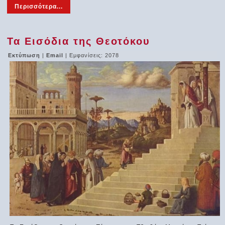
Περισσότερα...
Τα Εισόδια της Θεοτόκου
Εκτύπωση
|
Email
| Εμφανίσεις: 2078