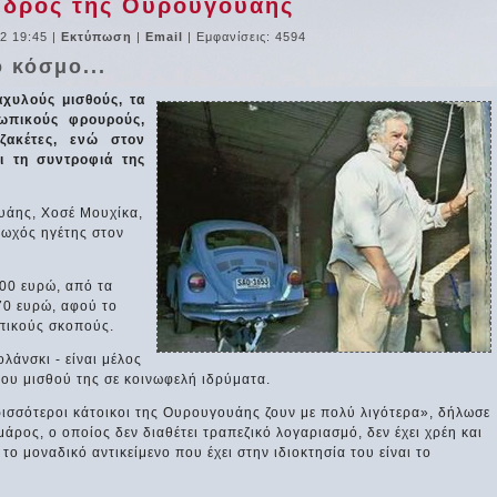
εδρος της Ουρουγουάης
2 19:45
|
Εκτύπωση
|
Email
| Εμφανίσεις: 4594
 κόσμο...
αχυλούς μισθούς, τα
ωπικούς φρουρούς,
ζακέτες, ενώ στον
ι τη συντροφιά της
υάης, Χοσέ Μουχίκα,
φτωχός ηγέτης στον
700 ευρώ, από τα
970 ευρώ, αφού το
πικούς σκοπούς.
λάνσκι - είναι μέλος
 του μισθού της σε κοινωφελή ιδρύματα.
ρισσότεροι κάτοικοι της Ουρουγουάης ζουν με πολύ λιγότερα», δήλωσε
ρος, ο οποίος δεν διαθέτει τραπεζικό λογαριασμό, δεν έχει χρέη και
ο μοναδικό αντικείμενο που έχει στην ιδιοκτησία του είναι το