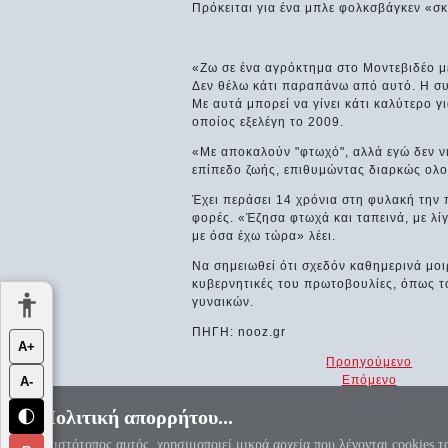
Πρόκειται για ένα μπλε φολκσβάγκεν «σκ
«Ζω σε ένα αγρόκτημα στο Μοντεβιδέο με
Δεν θέλω κάτι παραπάνω από αυτό. Η σ
Με αυτά μπορεί να γίνει κάτι καλύτερο 
οποίος εξελέγη το 2009.
«Με αποκαλούν "φτωχό", αλλά εγώ δεν νι
επίπεδο ζωής, επιθυμώντας διαρκώς ολο
Έχει περάσει 14 χρόνια στη φυλακή την 
φορές. «Έζησα φτωχά και ταπεινά, με λί
με όσα έχω τώρα» λέει.
Να σημειωθεί ότι σχεδόν καθημερινά μοι
κυβερνητικές του πρωτοβουλίες, όπως τ
γυναικών.
ΠΗΓΗ: nooz.gr
Α+
Προηγούμενο
Επόμενο
Α-
Πολιτική απορρήτου...
🌓
«Αεί ο Θεός ο Μέγας γεωμετρεί, το
Ο ιστότοπος αυτός, χρησιμοποιεί μικρά αρχεία που λέγονται cookies τ