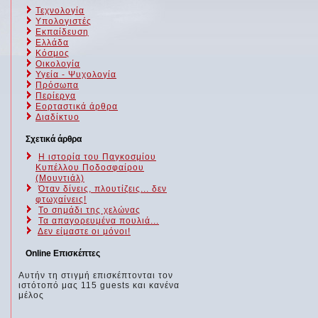
Τεχνολογία
Υπολογιστές
Εκπαίδευση
Ελλάδα
Κόσμος
Οικολογία
Υγεία - Ψυχολογία
Πρόσωπα
Περίεργα
Εορταστικά άρθρα
Διαδίκτυο
Σχετικά άρθρα
Η ιστορία του Παγκοσμίου
Κυπέλλου Ποδοσφαίρου
(Μουντιάλ)
Όταν δίνεις, πλουτίζεις... δεν
φτωχαίνεις!
Το σημάδι της χελώνας
Τα απαγορευμένα πουλιά...
Δεν είμαστε οι μόνοι!
Online Επισκέπτες
Αυτήν τη στιγμή επισκέπτονται τον
ιστότοπό μας 115 guests και κανένα
μέλος