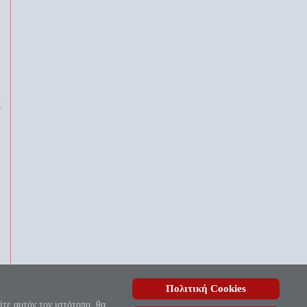
ς
Πολιτική Cookies
, ουδέποτε όλον θνητοί θα εύρωσι.»
ίτε αυτόν τον ιστότοπο, θα