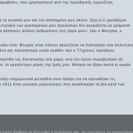
αραβαίο», που χρησιμοποιεί αντί της προεδρικής λιμουζίνας.
 τη γυναίκα μου και τον αγαπημένο μου σκύλο. Έχω ό,τι χρειάζομαι.
υντροφιά των αγαπημένων μου προσώπων δεν αγοράζεται με χρήματα!
για κάποιους άλλους ανθρώπους στη χώρα μου», λέει ο Μουχίκα, ο
ώθω έτσι. Φτωχός είναι όποιος αγωνίζεται να διατηρήσει ένα πολυτελέ
ένα και περισσότερα υλικά αγαθά» λέει ο 77χρονος πρόεδρος.
περίοδο της δικτατορίας στη χώρα, ενώ τον έχουν πυροβολήσει έξι
γα, το μεγαλύτερο μέρος της ζωής μου. Μπορώ να ζήσω άνετα κι ωραία
ράζει ενημερωτικά φυλλάδια στον δρόμο για να προωθήσει τις
ο 2011 όταν μοίρασε μπροσούρες που καταδίκαζαν τη βία κατά των
 κύκλου μήκος ίνα ορίση διαμέτρω, παρήγαγεν αριθμόν απέραντον, καί όν, φεύ
π=3.1415926535897932384626...
α οποία βοηθούν να βελτιωθεί η περιήγησή σας. Αν συνεχίσετε να χρησιμοποιε