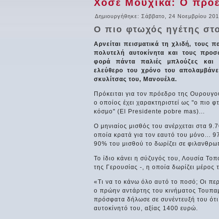
Χοσέ Μουχίκα: Ο πρό
Δημιουργήθηκε: Σάββατο, 24 Νοεμβρίου 201
Ο πιο φτωχός ηγέτης στο
Αρνείται πεισματικά τη χλιδή, τους π
πολυτελή αυτοκίνητα και τους προσ
φορά πάντα παλιές μπλούζες και 
ελεύθερο του χρόνο του απολαμβάνε
σκυλίτσας του, Μανουέλα.
Πρόκειται για τον πρόεδρο της Ουρουγο
ο οποίος έχει χαρακτηριστεί ως "ο πιο 
κόσμο" (El Presidente pobre mas)...
Ο μηνιαίος μισθός του ανέρχεται στα 9.
οποία κρατά για τον εαυτό του μόνο... 
90% του μισθού το δωρίζει σε φιλανθρω
Το ίδιο κάνει η σύζυγός του, Λουσία Τοπο
της Γερουσίας -, η οποία δωρίζει μέρος
«Τι να το κάνω όλο αυτό το ποσό; Οι πε
ο πρώην αντάρτης του κινήματος Τουπαμά
πρόσφατα δήλωσε σε συνέντευξή του ότι τ
αυτοκίνητό του, αξίας 1400 ευρώ.