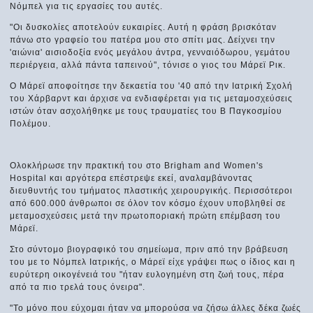
Νόμπελ για τις εργασίες του αυτές.
"Οι δυσκολίες αποτελούν ευκαιρίες. Αυτή η φράση βρισκόταν
πάνω στο γραφείο του πατέρα μου στο σπίτι μας. Δείχνει την
'αιώνια' αισιοδοξία ενός μεγάλου άντρα, γενναιόδωρου, γεμάτου
περιέργεια, αλλά πάντα ταπεινού", τόνισε ο γιος του Μάρεϊ Ρικ.
Ο Μάρεϊ αποφοίτησε την δεκαετία του '40 από την Ιατρική Σχολή
του Χάρβαρντ και άρχισε να ενδιαφέρεται για τις μεταμοσχεύσεις
ιστών όταν ασχολήθηκε με τους τραυματίες του Β Παγκοσμίου
Πολέμου.
Ολοκλήρωσε την πρακτική του στο Brigham and Women's
Hospital και αργότερα επέστρεψε εκεί, αναλαμβάνοντας
διευθυντής του τμήματος πλαστικής χειρουργικής. Περισσότεροι
από 600.000 άνθρωποι σε όλον τον κόσμο έχουν υποβληθεί σε
μεταμοσχεύσεις μετά την πρωτοποριακή πρώτη επέμβαση του
Μάρεϊ.
Στο σύντομο βιογραφικό του σημείωμα, πριν από την βράβευση
του με το Νόμπελ Ιατρικής, ο Μάρεϊ είχε γράψει πως ο ίδιος και η
ευρύτερη οικογένειά του "ήταν ευλογημένη στη ζωή τους, πέρα
από τα πιο τρελά τους όνειρα".
"Το μόνο που εύχομαι ήταν να μπορούσα να ζήσω άλλες δέκα ζωές