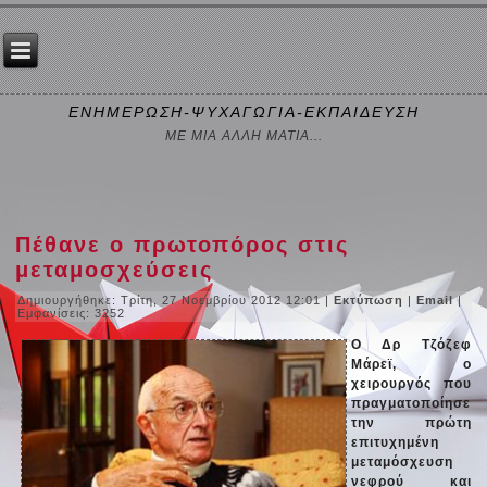
ΕΝΗΜΕΡΩΣΗ-ΨΥΧΑΓΩΓΙΑ-ΕΚΠΑΙΔΕΥΣΗ
ΜΕ ΜΙΑ ΑΛΛΗ ΜΑΤΙΑ...
Πέθανε ο πρωτοπόρος στις
μεταμοσχεύσεις
Δημιουργήθηκε: Τρίτη, 27 Νοεμβρίου 2012 12:01
|
Εκτύπωση
|
Email
|
Εμφανίσεις: 3252
Ο Δρ Τζόζεφ
Μάρεϊ, ο
χειρουργός που
πραγματοποίησε
την πρώτη
επιτυχημένη
μεταμόσχευση
νεφρού και