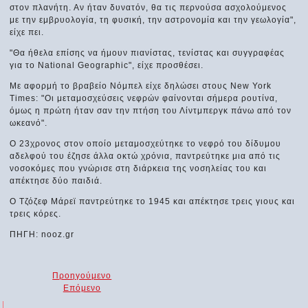
στον πλανήτη. Αν ήταν δυνατόν, θα τις περνούσα ασχολούμενος
με την εμβρυολογία, τη φυσική, την αστρονομία και την γεωλογία",
είχε πει.
"Θα ήθελα επίσης να ήμουν πιανίστας, τενίστας και συγγραφέας
για το National Geographic", είχε προσθέσει.
Με αφορμή το βραβείο Νόμπελ είχε δηλώσει στους New York
Times: "Οι μεταμοσχεύσεις νεφρών φαίνονται σήμερα ρουτίνα,
όμως η πρώτη ήταν σαν την πτήση του Λίντμπεργκ πάνω από τον
ωκεανό".
Ο 23χρονος στον οποίο μεταμοσχεύτηκε το νεφρό του δίδυμου
αδελφού του έζησε άλλα οκτώ χρόνια, παντρεύτηκε μια από τις
νοσοκόμες που γνώρισε στη διάρκεια της νοσηλείας του και
απέκτησε δύο παιδιά.
Ο Τζόζεφ Μάρεϊ παντρεύτηκε το 1945 και απέκτησε τρεις γιους και
τρεις κόρες.
ΠΗΓΗ: nooz.gr
Προηγούμενο
Επόμενο