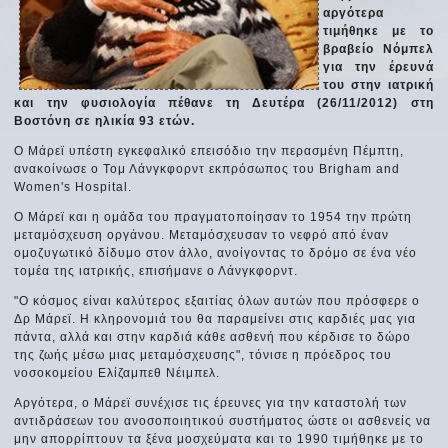
αργότερα
τιμήθηκε με το
βραβείο Νόμπελ
για την έρευνά
του στην ιατρική
και την φυσιολογία πέθανε τη Δευτέρα (26/11/2012) στη
Βοστόνη σε ηλικία 93 ετών.
Ο Μάρεϊ υπέστη εγκεφαλικό επεισόδιο την περασμένη Πέμπτη,
ανακοίνωσε ο Τομ Λάνγκφορντ εκπρόσωπος του Brigham and
Women's Hospital.
Ο Μάρεϊ και η ομάδα του πραγματοποίησαν το 1954 την πρώτη
μεταμόσχευση οργάνου. Μεταμόσχευσαν το νεφρό από έναν
ομοζυγωτικό δίδυμο στον άλλο, ανοίγοντας το δρόμο σε ένα νέο
τομέα της ιατρικής, επισήμανε ο Λάνγκφορντ.
"Ο κόσμος είναι καλύτερος εξαιτίας όλων αυτών που πρόσφερε ο
Δρ Μάρεϊ. Η κληρονομιά του θα παραμείνει στις καρδιές μας για
πάντα, αλλά και στην καρδιά κάθε ασθενή που κέρδισε το δώρο
της ζωής μέσω μιας μεταμόσχευσης", τόνισε η πρόεδρος του
νοσοκομείου Ελίζαμπεθ Νέιμπελ.
Αργότερα, ο Μάρεϊ συνέχισε τις έρευνες για την καταστολή των
αντιδράσεων του ανοσοποιητικού συστήματος ώστε οι ασθενείς να
μην απορρίπτουν τα ξένα μοσχεύματα και το 1990 τιμήθηκε με το