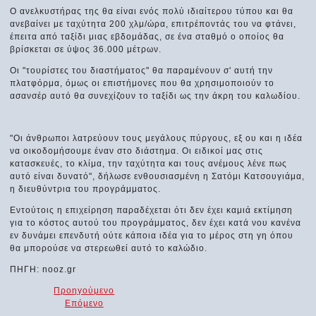
Ο ανελκυστήρας της θα είναι ενός πολύ ιδιαίτερου τύπου και θα
ανεβαίνει με ταχύτητα 200 χλμ/ώρα, επιτρέποντάς του να φτάνει,
έπειτα από ταξίδι μιας εβδομάδας, σε ένα σταθμό ο οποίος θα
βρίσκεται σε ύψος 36.000 μέτρων.
Οι "τουρίστες του διαστήματος" θα παραμένουν σ' αυτή την
πλατφόρμα, όμως οι επιστήμονες που θα χρησιμοποιούν το
ασανσέρ αυτό θα συνεχίζουν το ταξίδι ως την άκρη του καλωδίου.
"Οι άνθρωποι λατρεύουν τους μεγάλους πύργους, εξ ου και η ιδέα
να οικοδομήσουμε έναν στο διάστημα. Οι ειδικοί μας στις
κατασκευές, το κλίμα, την ταχύτητα και τους ανέμους λένε πως
αυτό είναι δυνατό", δήλωσε ενθουσιασμένη η Σατόμι Κατσουγιάμα,
η διευθύντρια του προγράμματος.
Εντούτοις η επιχείρηση παραδέχεται ότι δεν έχει καμιά εκτίμηση
για το κόστος αυτού του προγράμματος, δεν έχει κατά νου κανένα
εν δυνάμει επενδυτή ούτε κάποια ιδέα για το μέρος στη γη όπου
θα μπορούσε να στερεωθεί αυτό το καλώδιο.
ΠΗΓΗ: nooz.gr
Προηγούμενο
Επόμενο