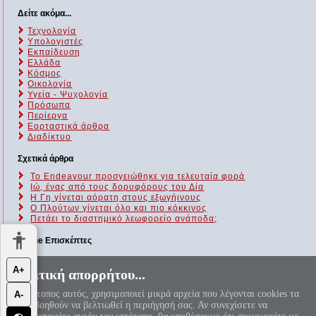
Δείτε ακόμα...
Τεχνολογία
Υπολογιστές
Εκπαίδευση
Ελλάδα
Κόσμος
Οικολογία
Υγεία - Ψυχολογία
Πρόσωπα
Περίεργα
Εορταστικά άρθρα
Διαδίκτυο
Σχετικά άρθρα
To Endeavour προσγειώθηκε για τελευταία φορά
Ιώ, ένας από τους δορυφόρους του Δία
Η Γη γίνεται αόρατη στους εξωγήινους
Ο Πλούτων γίνεται όλο και πιο κόκκινος
Πετάει το διαστημικό λεωφορείο ανάποδα;
Online Επισκέπτες
Αυτήν τη στιγμή επισκέπτονται τον ιστότοπό μας 223 guests και
Α+
Πολιτική απορρήτου...
κανένα μέλος
Ο ιστότοπος αυτός, χρησιμοποιεί μικρά αρχεία που λέγονται cookies τα
Α-
«Αεί ο Θεός ο Μέγας γεωμετρεί, το κύκλου μήκος ίνα
οποία βοηθούν να βελτιωθεί η περιήγησή σας. Αν συνεχίσετε να
ορίση διαμέτρω, παρήγαγεν αριθμόν απέραντον, καί όν,
φεύ, ουδέποτε όλον θνητοί θα εύρωσι.»