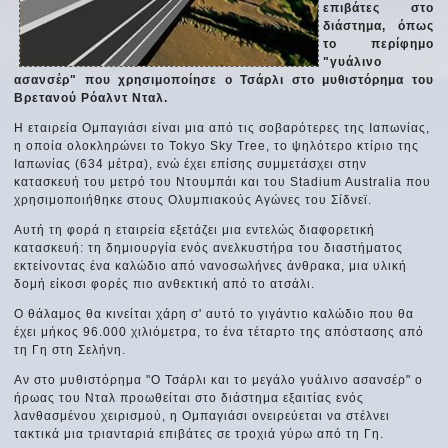
επιβάτες στο
διάστημα, όπως
το περίφημο
"γυάλινο
ασανσέρ" που χρησιμοποίησε ο Τσάρλι στο μυθιστόρημα του
Βρετανού Ρόαλντ Νταλ.
Η εταιρεία Ομπαγιάσι είναι μια από τις σοβαρότερες της Ιαπωνίας,
η οποία ολοκληρώνει το Tokyo Sky Tree, το ψηλότερο κτίριο της
Ιαπωνίας (634 μέτρα), ενώ έχει επίσης συμμετάσχει στην
κατασκευή του μετρό του Ντουμπάι και του Stadium Australia που
χρησιμοποιήθηκε στους Ολυμπιακούς Αγώνες του Σίδνεϊ.
Αυτή τη φορά η εταιρεία εξετάζει μια εντελώς διαφορετική
κατασκευή: τη δημιουργία ενός ανελκυστήρα του διαστήματος
εκτείνοντας ένα καλώδιο από νανοσωλήνες άνθρακα, μια υλική
δομή είκοσι φορές πιο ανθεκτική από το ατσάλι.
Ο θάλαμος θα κινείται χάρη σ' αυτό το γιγάντιο καλώδιο που θα
έχει μήκος 96.000 χιλιόμετρα, το ένα τέταρτο της απόστασης από
τη Γη στη Σελήνη.
Αν στο μυθιστόρημα "Ο Τσάρλι και το μεγάλο γυάλινο ασανσέρ" ο
ήρωας του Νταλ προωθείται στο διάστημα εξαιτίας ενός
λανθασμένου χειρισμού, η Ομπαγιάσι ονειρεύεται να στέλνει
τακτικά μια τριανταριά επιβάτες σε τροχιά γύρω από τη Γη.