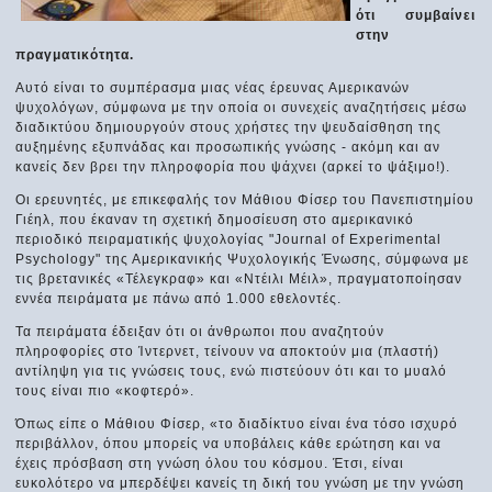
ότι συμβαίνει
στην
πραγματικότητα.
Αυτό είναι το συμπέρασμα μιας νέας έρευνας Αμερικανών
ψυχολόγων, σύμφωνα με την οποία οι συνεχείς αναζητήσεις μέσω
διαδικτύου δημιουργούν στους χρήστες την ψευδαίσθηση της
αυξημένης εξυπνάδας και προσωπικής γνώσης - ακόμη και αν
κανείς δεν βρει την πληροφορία που ψάχνει (αρκεί το ψάξιμο!).
Οι ερευνητές, με επικεφαλής τον Μάθιου Φίσερ του Πανεπιστημίου
Γιέηλ, που έκαναν τη σχετική δημοσίευση στο αμερικανικό
περιοδικό πειραματικής ψυχολογίας "Journal of Experimental
Psychology" της Αμερικανικής Ψυχολογικής Ένωσης, σύμφωνα με
τις βρετανικές «Τέλεγκραφ» και «Ντέιλι Μέιλ», πραγματοποίησαν
εννέα πειράματα με πάνω από 1.000 εθελοντές.
Τα πειράματα έδειξαν ότι οι άνθρωποι που αναζητούν
πληροφορίες στο Ίντερνετ, τείνουν να αποκτούν μια (πλαστή)
αντίληψη για τις γνώσεις τους, ενώ πιστεύουν ότι και το μυαλό
τους είναι πιο «κοφτερό».
Όπως είπε ο Μάθιου Φίσερ, «το διαδίκτυο είναι ένα τόσο ισχυρό
περιβάλλον, όπου μπορείς να υποβάλεις κάθε ερώτηση και να
έχεις πρόσβαση στη γνώση όλου του κόσμου. Έτσι, είναι
ευκολότερο να μπερδέψει κανείς τη δική του γνώση με την γνώση