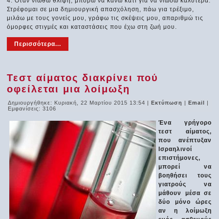
4. Όταν νιώθω θλίψη, μπορώ να κάνω κάτι για να νιώσω καλύτερα.
Στρέφομαι σε μια δημιουργική απασχόληση, πάω για τρέξιμο,
μιλάω με τους γονείς μου, γράφω τις σκέψεις μου, απαριθμώ τις
όμορφες στιγμές και καταστάσεις που έχω στη ζωή μου.
Περισσότερα...
Τεστ αίματος διακρίνει πού
οφείλεται μια λοίμωξη
Δημιουργήθηκε: Κυριακή, 22 Μαρτίου 2015 13:54
|
Εκτύπωση
|
Email
|
Εμφανίσεις: 3106
Ένα γρήγορο
τεστ αίματος,
που ανέπτυξαν
Ισραηλινοί
επιστήμονες,
μπορεί να
βοηθήσει τους
γιατρούς να
μάθουν μέσα σε
δύο μόνο ώρες
αν η λοίμωξη