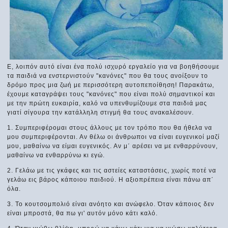
Ε, λοιπόν αυτό είναι ένα πολύ ισχυρό εργαλείο για να βοηθήσουμε
τα παιδιά να ενστερνιστούν "κανόνες" που θα τους ανοίξουν το
δρόμο προς μια ζωή με περισσότερη αυτοπεποίθηση! Παρακάτω,
έχουμε καταγράψει τους "κανόνες" που είναι πολύ σημαντικοί και
με την πρώτη ευκαιρία, καλό να υπενθυμίζουμε στα παιδιά μας
γιατί σίγουρα την κατάλληλη στιγμή θα τους ανακαλέσουν.
1. Συμπεριφέρομαι στους άλλους με τον τρόπο που θα ήθελα να
μου συμπεριφέρονται. Αν θέλω οι άνθρωποι να είναι ευγενικοί μαζί
μου, μαθαίνω να είμαι ευγενικός. Αν μ΄ αρέσει να με ενθαρρύνουν,
μαθαίνω να ενθαρρύνω κι εγώ.
2. Γελάω με τις γκάφες και τις αστείες καταστάσεις, χωρίς ποτέ να
γελάω εις βάρος κάποιου παιδιού. Η αξιοπρέπεια είναι πάνω απ΄
όλα.
3. Το κουτσομπολιό είναι ανόητο και ανώφελο. Όταν κάποιος δεν
είναι μπροστά, θα πω γι' αυτόν μόνο κάτι καλό.