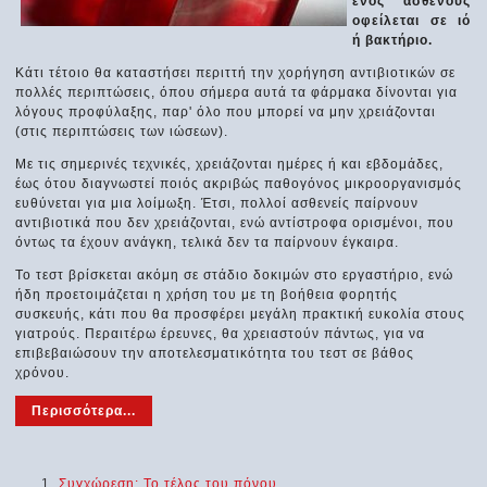
ενός ασθενούς
οφείλεται σε ιό
ή βακτήριο.
Κάτι τέτοιο θα καταστήσει περιττή την χορήγηση αντιβιοτικών σε
πολλές περιπτώσεις, όπου σήμερα αυτά τα φάρμακα δίνονται για
λόγους προφύλαξης, παρ' όλο που μπορεί να μην χρειάζονται
(στις περιπτώσεις των ιώσεων).
Με τις σημερινές τεχνικές, χρειάζονται ημέρες ή και εβδομάδες,
έως ότου διαγνωστεί ποιός ακριβώς παθογόνος μικροοργανισμός
ευθύνεται για μια λοίμωξη. Έτσι, πολλοί ασθενείς παίρνουν
αντιβιοτικά που δεν χρειάζονται, ενώ αντίστροφα ορισμένοι, που
όντως τα έχουν ανάγκη, τελικά δεν τα παίρνουν έγκαιρα.
Το τεστ βρίσκεται ακόμη σε στάδιο δοκιμών στο εργαστήριο, ενώ
ήδη προετοιμάζεται η χρήση του με τη βοήθεια φορητής
συσκευής, κάτι που θα προσφέρει μεγάλη πρακτική ευκολία στους
γιατρούς. Περαιτέρω έρευνες, θα χρειαστούν πάντως, για να
επιβεβαιώσουν την αποτελεσματικότητα του τεστ σε βάθος
χρόνου.
Περισσότερα...
Συγχώρεση: Το τέλος του πόνου...