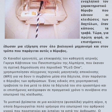
ενοχλητικό τον
χαρακτηριστικό
θόρυβο που
κάνουν οι
κλειδώσεις των
δαχτύλων, όταν
κάποιος τα
τραβά. Τώρα, για
πρώτη φορά, οι
επιστήμονες
έδωσαν μια εξήγηση στον όλο βιολογικό μηχανισμό και στον
τρόπο που παράγεται αυτός ο θόρυβος.
Οι Καναδοί ερευνητές, με επικεφαλής τον καθηγητή ιατρικής
Γκρεγκ Κάβτσουκ του Πανεπιστημίου της Αλμπέρτα, που έκαναν
τη σχετική δημοσίευση στο περιοδικό "PLoS One",
χρησιμοποίησαν σύγχρονες τεχνικές μαγνητικής απεικόνισης
(MRΙ) για να δουν τι συμβαίνει μέσα στα δάχτυλα, όταν παράγεται
ο θόρυβος των αρθρώσεων. Ένας ειδικός στη χειροπρακτική
τραβούσε το ένα μετά το άλλο τα δάχτυλά του στο εργαστήριο και
οι επιστήμονες κατέγραφαν σε πραγματικό χρόνο τι συνέβαινε στο
εσωτερικό της κλείδωσης.
Το μυστικό βρίσκεται σε μια κοιλότητα (φυσαλίδα) γεμάτη αέριο, η
οποία δημιουργείται πολύ γρήγορα στο εσωτερικό του αρθρικού
υγρού που προστατεύει και λιπαίνει τα οστά της άρθρωσης. Ο