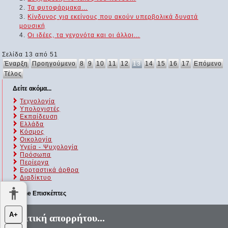
Τα φυτοφάρμακα...
Κίνδυνος για εκείνους που ακούν υπερβολικά δυνατά
μουσική
Οι ιδέες, τα γεγονότα και οι άλλοι...
Σελίδα 13 από 51
Έναρξη
Προηγούμενο
8
9
10
11
12
13
14
15
16
17
Επόμενο
Τέλος
Δείτε ακόμα...
Τεχνολογία
Υπολογιστές
Εκπαίδευση
Ελλάδα
Κόσμος
Οικολογία
Υγεία - Ψυχολογία
Πρόσωπα
Περίεργα
Εορταστικά άρθρα
Διαδίκτυο
Online Επισκέπτες
Αυτήν τη στιγμή επισκέπτονται τον ιστότοπό μας 112 guests και
Α+
Πολιτική απορρήτου...
κανένα μέλος