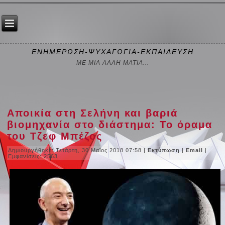
ΕΝΗΜΕΡΩΣΗ-ΨΥΧΑΓΩΓΙΑ-ΕΚΠΑΙΔΕΥΣΗ
ΜΕ ΜΙΑ ΑΛΛΗ ΜΑΤΙΑ...
Αποικία στη Σελήνη και βαριά
βιομηχανία στο διάστημα: Το όραμα
του Τζεφ Μπέζος
Δημιουργήθηκε: Τετάρτη, 30 Μαϊος 2018 07:58
|
Εκτύπωση
|
Email
|
Εμφανίσεις: 2563