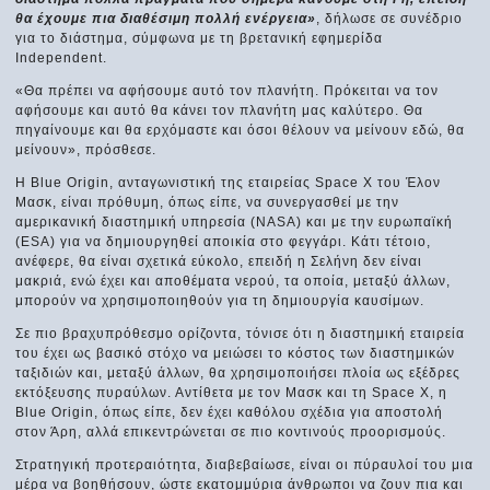
θα έχουμε πια διαθέσιμη πολλή ενέργεια»
, δήλωσε σε συνέδριο
για το διάστημα, σύμφωνα με τη βρετανική εφημερίδα
Independent.
«Θα πρέπει να αφήσουμε αυτό τον πλανήτη. Πρόκειται να τον
αφήσουμε και αυτό θα κάνει τον πλανήτη μας καλύτερο. Θα
πηγαίνουμε και θα ερχόμαστε και όσοι θέλουν να μείνουν εδώ, θα
μείνουν», πρόσθεσε.
Η Blue Origin, ανταγωνιστική της εταιρείας Space X του Έλον
Μασκ, είναι πρόθυμη, όπως είπε, να συνεργασθεί με την
αμερικανική διαστημική υπηρεσία (NASA) και με την ευρωπαϊκή
(ESA) για να δημιουργηθεί αποικία στο φεγγάρι. Κάτι τέτοιο,
ανέφερε, θα είναι σχετικά εύκολο, επειδή η Σελήνη δεν είναι
μακριά, ενώ έχει και αποθέματα νερού, τα οποία, μεταξύ άλλων,
μπορούν να χρησιμοποιηθούν για τη δημιουργία καυσίμων.
Σε πιο βραχυπρόθεσμο ορίζοντα, τόνισε ότι η διαστημική εταιρεία
του έχει ως βασικό στόχο να μειώσει το κόστος των διαστημικών
ταξιδιών και, μεταξύ άλλων, θα χρησιμοποιήσει πλοία ως εξέδρες
εκτόξευσης πυραύλων. Αντίθετα με τον Μασκ και τη Space X, η
Blue Origin, όπως είπε, δεν έχει καθόλου σχέδια για αποστολή
στον Άρη, αλλά επικεντρώνεται σε πιο κοντινούς προορισμούς.
Στρατηγική προτεραιότητα, διαβεβαίωσε, είναι οι πύραυλοί του μια
μέρα να βοηθήσουν, ώστε εκατομμύρια άνθρωποι να ζουν πια και