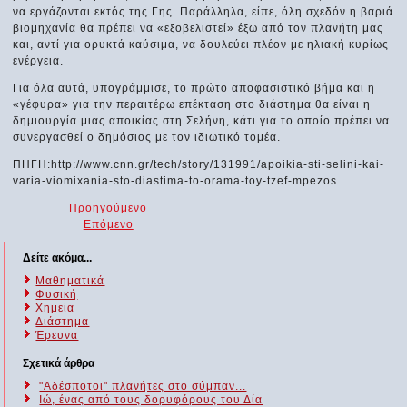
να εργάζονται εκτός της Γης. Παράλληλα, είπε, όλη σχεδόν η βαριά
βιομηχανία θα πρέπει να «εξοβελιστεί» έξω από τον πλανήτη μας
και, αντί για ορυκτά καύσιμα, να δουλεύει πλέον με ηλιακή κυρίως
ενέργεια.
Για όλα αυτά, υπογράμμισε, το πρώτο αποφασιστικό βήμα και η
«γέφυρα» για την περαιτέρω επέκταση στο διάστημα θα είναι η
δημιουργία μιας αποικίας στη Σελήνη, κάτι για το οποίο πρέπει να
συνεργασθεί ο δημόσιος με τον ιδιωτικό τομέα.
ΠΗΓΗ:http://www.cnn.gr/tech/story/131991/apoikia-sti-selini-kai-
varia-viomixania-sto-diastima-to-orama-toy-tzef-mpezos
Προηγούμενο
Επόμενο
Δείτε ακόμα...
Μαθηματικά
Φυσική
Χημεία
Διάστημα
Έρευνα
Σχετικά άρθρα
"Αδέσποτοι" πλανήτες στο σύμπαν...
Ιώ, ένας από τους δορυφόρους του Δία