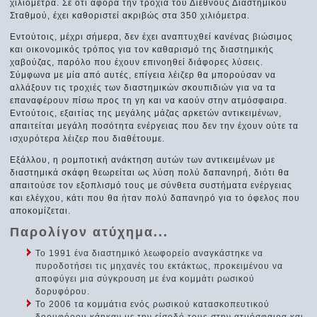
χιλιόμετρα. Σε ότι αφορά την τροχιά του Διεθνούς Διαστημικού
Σταθμού, έχει καθοριστεί ακριβώς στα 350 χιλιόμετρα.
Εντούτοις, μέχρι σήμερα, δεν έχει αναπτυχθεί κανένας βιώσιμος
και οικονομικός τρόπος για τον καθαρισμό της διαστημικής
χαβούζας, παρόλο που έχουν επινοηθεί διάφορες λύσεις.
Σύμφωνα με μία από αυτές, επίγεια λέιζερ θα μπορούσαν να
αλλάξουν τις τροχιές των διαστημικών σκουπιδιών για να τα
επαναφέρουν πίσω προς τη γη και να καούν στην ατμόσφαιρα.
Εντούτοις, εξαιτίας της μεγάλης μάζας αρκετών αντικειμένων,
απαιτείται μεγάλη ποσότητα ενέργειας που δεν την έχουν ούτε τα
ισχυρότερα λέιζερ που διαθέτουμε.
Εξάλλου, η ρομποτική ανάκτηση αυτών των αντικειμένων με
διαστημικά σκάφη θεωρείται ως λύση πολύ δαπανηρή, διότι θα
απαιτούσε τον εξοπλισμό τους με σύνθετα συστήματα ενέργειας
και ελέγχου, κάτι που θα ήταν πολύ δαπανηρό για το όφελος που
αποκομίζεται.
Παρολίγον ατύχημα...
Το 1991 ένα διαστημικό λεωφορείο αναγκάστηκε να
πυροδοτήσει τις μηχανές του εκτάκτως, προκειμένου να
αποφύγει μια σύγκρουση με ένα κομμάτι ρωσικού
δορυφόρου.
Το 2006 τα κομμάτια ενός ρωσικού κατασκοπευτικού
δορυφόρου κάηκαν με την είσοδό τους στην ατμόσφαιρα και