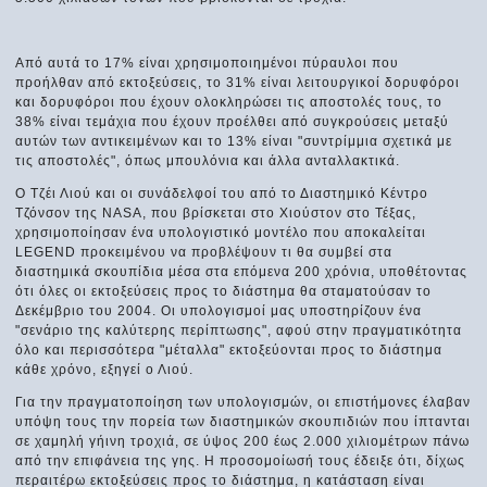
Από αυτά το 17% είναι χρησιμοποιημένοι πύραυλοι που
προήλθαν από εκτοξεύσεις, το 31% είναι λειτουργικοί δορυφόροι
και δορυφόροι που έχουν ολοκληρώσει τις αποστολές τους, το
38% είναι τεμάχια που έχουν προέλθει από συγκρούσεις μεταξύ
αυτών των αντικειμένων και το 13% είναι "συντρίμμια σχετικά με
τις αποστολές", όπως μπουλόνια και άλλα ανταλλακτικά.
Ο Τζέι Λιού και οι συνάδελφοί του από το Διαστημικό Κέντρο
Τζόνσον της NASA, που βρίσκεται στο Χιούστον στο Τέξας,
χρησιμοποίησαν ένα υπολογιστικό μοντέλο που αποκαλείται
LEGEND προκειμένου να προβλέψουν τι θα συμβεί στα
διαστημικά σκουπίδια μέσα στα επόμενα 200 χρόνια, υποθέτοντας
ότι όλες οι εκτοξεύσεις προς το διάστημα θα σταματούσαν το
Δεκέμβριο του 2004. Οι υπολογισμοί μας υποστηρίζουν ένα
"σενάριο της καλύτερης περίπτωσης", αφού στην πραγματικότητα
όλο και περισσότερα "μέταλλα" εκτοξεύονται προς το διάστημα
κάθε χρόνο, εξηγεί ο Λιού.
Για την πραγματοποίηση των υπολογισμών, οι επιστήμονες έλαβαν
υπόψη τους την πορεία των διαστημικών σκουπιδιών που ίπτανται
σε χαμηλή γήινη τροχιά, σε ύψος 200 έως 2.000 χιλιομέτρων πάνω
από την επιφάνεια της γης. Η προσομοίωσή τους έδειξε ότι, δίχως
περαιτέρω εκτοξεύσεις προς το διάστημα, η κατάσταση είναι