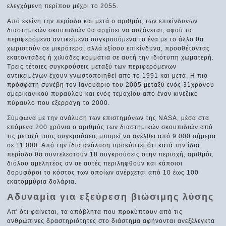
ελεγχόμενη περίπου μέχρι το 2055.
Από εκείνη την περίοδο και μετά ο αριθμός των επικίνδυνων
διαστημικών σκουπιδιών θα αρχίσει να αυξάνεται, αφού τα
περιφερόμενα αντικείμενα συγκρουόμενα το ένα με το άλλο θα
χωριστούν σε μικρότερα, αλλά εξίσου επικίνδυνα, προσθέτοντας
εκατοντάδες ή χιλιάδες κομμάτια σε αυτή την ιδιότυπη χωματερή.
Τρεις τέτοιες συγκρούσεις μεταξύ των περιφερόμενων
αντικειμένων έχουν γνωστοποιηθεί από το 1991 και μετά. Η πιο
πρόσφατη συνέβη τον Ιανουάριο του 2005 μεταξύ ενός 31χρονου
αμερικανικού πυραύλου και ενός τεμαχίου από έναν κινέζικο
πύραυλο που εξερράγη το 2000.
Σύμφωνα με την ανάλυση των επιστημόνων της NASA, μέσα στα
επόμενα 200 χρόνια ο αριθμός των διαστημικών σκουπιδιών από
τις μεταξύ τους συγκρούσεις μπορεί να ανέλθει από 9.000 σήμερα
σε 11.000. Από την ίδια ανάλυση προκύπτει ότι κατά την ίδια
περίοδο θα συντελεστούν 18 συγκρούσεις στην περιοχή, αριθμός
διόλου αμελητέος αν σε αυτές περιληφθούν και κάποιοι
δορυφόροι το κόστος των οποίων ανέρχεται από 10 έως 100
εκατομμύρια δολάρια.
Αδυναμία για εξεύρεση βιώσιμης λύσης
Απ' ότι φαίνεται, τα απόβλητα που προκύπτουν από τις
ανθρώπινες δραστηριότητες στο διάστημα αφήνονται ανεξέλεγκτα