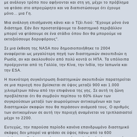
με ανάλογο τρόπο που αφήνονται και στη γη, μέχρι το πρόβλημα
να φτάσει στο απροχώρητο και να διαπιστώσουμε ότι έχουμε
μόνο... μια Γη.
Μια ανάλογη επισήμανση κάνει και ο Τζέι Λιού: "Εχουμε μόνο ένα
διάστημα. Εάν δεν προστατέψουμε το διαστημικό περιβάλλον
μπορεί να φτάσουμε σε ένα στάδιο όπου δεν θα μπορούμε να
εκτοξεύσουμε δορυφόρους".
Σε μια έκθεση της NASA που δημοσιοποιήθηκε το 2004
αναφέρεται ως μεγαλύτερη πηγή των διαστημικών σκουπιδιών η
Ρωσία, αν και ακολουθούν από πολύ κοντά οι ΗΠΑ. Τα υπόλοιπα
προέρχονται από τη Γαλλία, την Κίνα, την Ινδία, την Ιαπωνία και
την ESA.
Η πυκνότερη συγκέντρωση διαστημικών σκουπιδιών παρατηρείται
σε μια περιοχή που βρίσκεται σε ύψος μεταξύ 900 και 1.000
χιλιομέτρων πάνω από την επιφάνεια της γης. Σε αυτή τη ζώνη
προβλέπεται ότι θα συμβούν περίπου το 60% όλων των
συγκρούσεων μεταξύ των αιωρούμενων αντικειμένων και των
διαστημικών σκαφών που θα περάσουν ανάμεσά τους. Ο αριθμός
των αντικειμένων σε αυτή την περιοχή αναμένεται να τριπλασιαστεί
μέχρι το 2200.
Ευτυχώς, την παρούσα περίοδο κανένα επανδρωμένο διαστημικό
σκάφος δεν μπορεί να φτάσει σε ύψος πάνω από τα 600