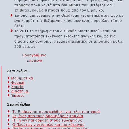
πέρασαν πολύ κοντά από ένα Airbus που μετέφερε 270
επιβάτες, καθώς πετούσε πάνω από τον Ειρηνικό.
Επίσης, μια γυναίκα στην Οκλαχόμα χτυπήθηκε στον ώμο με
ένα κομμάτι της δεξαμενής καυσίμων ενός πυραύλου τύπου
Δέλτα.
To 2011 το πλήρωμα του Διεθνούς Διαστημικού Σταθμού
πραγματοποίησε εκκένωση έκτακτης ανάγκης καθώς ένα
διαστημικό συντρίμμι πέρασε απειλητικά σε απόσταση μόλις
250 μέτρων.
Προηγούμενο
Επόμενο
Δείτε ακόμα...
Μαθηματικά
Φυσική
Χημεία
Διάστημα
Έρευνα
Σχετικά άρθρα
To Endeavour προσγειώθηκε για τελευταία φορά
Ιώ, ένας από τους δορυφόρους του Δία
Η Γη γίνεται αόρατη στους εξωγήινους
Ο Πλούτων γίνεται όλο και πιο κόκκινος
Πετάει το διαστημικό λεωφορείο ανάποδα;