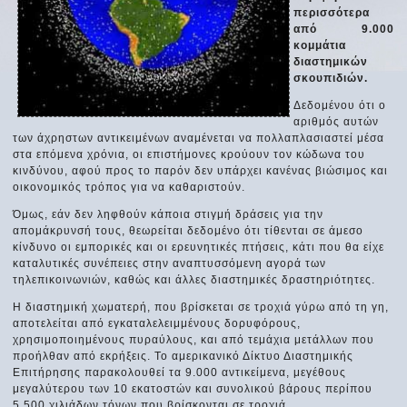
περισσότερα
από 9.000
κομμάτια
διαστημικών
σκουπιδιών.
Δεδομένου ότι ο
αριθμός αυτών
των άχρηστων αντικειμένων αναμένεται να πολλαπλασιαστεί μέσα
στα επόμενα χρόνια, οι επιστήμονες κρούουν τον κώδωνα του
κινδύνου, αφού προς το παρόν δεν υπάρχει κανένας βιώσιμος και
οικονομικός τρόπος για να καθαριστούν.
Όμως, εάν δεν ληφθούν κάποια στιγμή δράσεις για την
απομάκρυνσή τους, θεωρείται δεδομένο ότι τίθενται σε άμεσο
κίνδυνο οι εμπορικές και οι ερευνητικές πτήσεις, κάτι που θα είχε
καταλυτικές συνέπειες στην αναπτυσσόμενη αγορά των
τηλεπικοινωνιών, καθώς και άλλες διαστημικές δραστηριότητες.
Η διαστημική χωματερή, που βρίσκεται σε τροχιά γύρω από τη γη,
αποτελείται από εγκαταλελειμμένους δορυφόρους,
χρησιμοποιημένους πυραύλους, και από τεμάχια μετάλλων που
προήλθαν από εκρήξεις. Το αμερικανικό Δίκτυο Διαστημικής
Επιτήρησης παρακολουθεί τα 9.000 αντικείμενα, μεγέθους
μεγαλύτερου των 10 εκατοστών και συνολικού βάρους περίπου
5.500 χιλιάδων τόνων που βρίσκονται σε τροχιά.