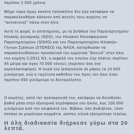
περίπου 2.500 χρόνια.
Μέχρι τώρα όμως κανένα τηλεσκόπιο δεν είχε καταφέρει να
παρακολουθήσει κάποιον από αυτούς τους κομήτες να
''αυτοκτονεί'' πάνω στον ήλιο.
Αυτή τη φορά, οι επιστήμονες, με τη βοήθεια του Παρατηρητηρίου
Ηλιακής Δυναμικής (SDO), του Ηλιακού Ηλιοσφαιρικού
Παρατηρητηρίου (SOHO) και του Παρατηρητηρίου Ηλιακών-
Γήινων Σχέσεων (STEREO) της NASA, κατόρθωσαν να
παρακολουθήσουν προσεκτικά την ορμητική ''βουτιά'' στον ήλιο
του κομήτη C/2011 N3, η κεφαλή του οποίου είχε πλάτος περίπου
45 μέτρα και όγκο 70.000 τόνους (περίπου όσο ένα
αεροπλανοφόρο). Η ουρά του ξεπερνούσε σε μήκος τα 10.000
χιλιόμετρα, ενώ η ταχύτητα καθόδου του προς τον ήλιο ήταν
περίπου 650 χιλιόμετρα το δευτερόλεπτο.
Ο κομήτης, κατά την πρόσκρουσή του, κατάφερε να διεισδύσει
βαθιά μέσα στην εξωτερική ατμόσφαιρα του ήλιου, έως 100.000
χιλιόμετρα από την επιφάνειά του. Βέβαια, όσο βυθιζόταν, τόσο
έσπαγε σε μικρότερα κομμάτια, ώσπου τελικά εξατμίστηκε τελείως.
Η όλη διαδικασία διήρκεσε γύρω στα 20
λεπτά.