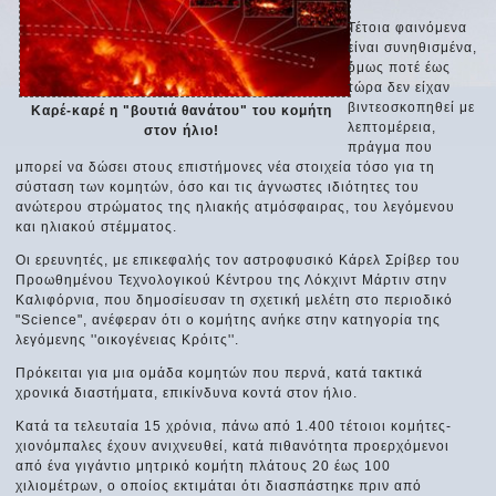
Τέτοια φαινόμενα
είναι συνηθισμένα,
όμως ποτέ έως
τώρα δεν είχαν
βιντεοσκοπηθεί με
Καρέ-καρέ η "βουτιά θανάτου" του κομήτη
λεπτομέρεια,
στον ήλιο!
πράγμα που
μπορεί να δώσει στους επιστήμονες νέα στοιχεία τόσο για τη
σύσταση των κομητών, όσο και τις άγνωστες ιδιότητες του
ανώτερου στρώματος της ηλιακής ατμόσφαιρας, του λεγόμενου
και ηλιακού στέμματος.
Οι ερευνητές, με επικεφαλής τον αστροφυσικό Κάρελ Σρίβερ του
Προωθημένου Τεχνολογικού Κέντρου της Λόκχιντ Μάρτιν στην
Καλιφόρνια, που δημοσίευσαν τη σχετική μελέτη στο περιοδικό
"Science", ανέφεραν ότι ο κομήτης ανήκε στην κατηγορία της
λεγόμενης ''οικογένειας Κρόιτς''.
Πρόκειται για μια ομάδα κομητών που περνά, κατά τακτικά
χρονικά διαστήματα, επικίνδυνα κοντά στον ήλιο.
Κατά τα τελευταία 15 χρόνια, πάνω από 1.400 τέτοιοι κομήτες-
χιονόμπαλες έχουν ανιχνευθεί, κατά πιθανότητα προερχόμενοι
από ένα γιγάντιο μητρικό κομήτη πλάτους 20 έως 100
χιλιομέτρων, ο οποίος εκτιμάται ότι διασπάστηκε πριν από