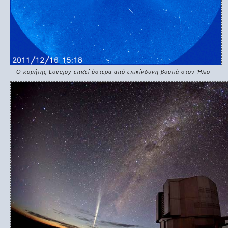
Ο κομήτης Lovejoy επιζεί ύστερα από επικίνδυνη βουτιά στον Ήλιο