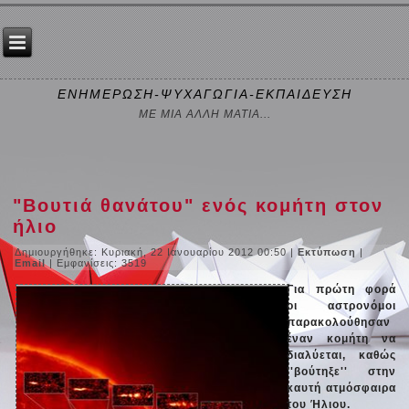
ΕΝΗΜΕΡΩΣΗ-ΨΥΧΑΓΩΓΙΑ-ΕΚΠΑΙΔΕΥΣΗ
ΜΕ ΜΙΑ ΑΛΛΗ ΜΑΤΙΑ...
"Βουτιά θανάτου" ενός κομήτη στον
ήλιο
Δημιουργήθηκε: Κυριακή, 22 Ιανουαρίου 2012 00:50
|
Εκτύπωση
|
Email
| Εμφανίσεις: 3519
Για πρώτη φορά
οι αστρονόμοι
παρακολούθησαν
έναν κομήτη να
διαλύεται, καθώς
''βούτηξε'' στην
καυτή ατμόσφαιρα
του Ήλιου.