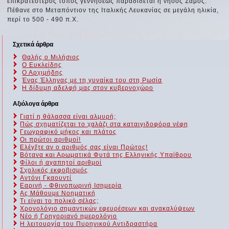
επικρατέστερος τόπος γεννήσεως παραδίδεται η νήσος Σάμος.
Πέθανε στο Μεταπόντιον της Ιταλικής Λευκανίας σε μεγάλη ηλικία,
περί το 500 - 490 π.Χ.
Σχετικά άρθρα
Θαλής ο Μιλήσιος
Ο Ευκλείδης
Ο Αρχιμήδης
Ένας Έλληνας με τη γυναίκα του στη Ρωσία
Η δίδυμη αδελφή μας στον κυβερνοχώρο
Αξιόλογα άρθρα
Γιατί η θάλασσα είναι αλμυρή;
Πώς σχηματίζεται το χαλάζι στα καταιγιδοφόρα νέφη
Γεωγραφικό μήκος και πλάτος
Οι πρώτοι αριθμοί!
Ελέγξτε αν ο αριθμός σας είναι Πρώτος!
Βότανα και Αρωματικά Φυτά της Ελληνικής Υπαίθρου
Φίλοι ή αγαπητοί αριθμοί
Σχολικός εκφοβισμός
Αντόνι Γκαουντί
Εαρινή - Φθινοπωρινή Ισημερία
Ας Μάθουμε Νοηματική
Τι είναι το πολικό σέλας;
Χρονολόγιο σημαντικών εφευρέσεων και ανακαλύψεων
Νέο ή Γρηγοριανό ημερολόγιο
Η λειτουργία του Πυρηνικού Αντιδραστήρα