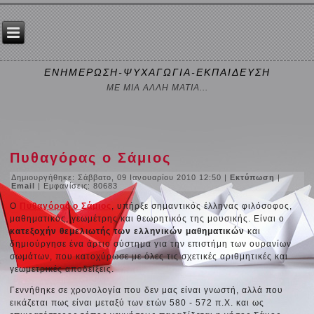
ΕΝΗΜΕΡΩΣΗ-ΨΥΧΑΓΩΓΙΑ-ΕΚΠΑΙΔΕΥΣΗ
ΜΕ ΜΙΑ ΑΛΛΗ ΜΑΤΙΑ...
Πυθαγόρας ο Σάμιος
Δημιουργήθηκε: Σάββατο, 09 Ιανουαρίου 2010 12:50
|
Εκτύπωση
|
Email
| Εμφανίσεις: 80683
Ο
Πυθαγόρας ο Σάμιος
, υπήρξε σημαντικός έλληνας
φιλόσοφος
,
μαθηματικός, γεωμέτρης και θεωρητικός της μουσικής. Είναι ο
κατεξοχήν θεμελιωτής των ελληνικών μαθηματικών
και
δημιούργησε ένα άρτιο σύστημα για την επιστήμη των ουρανίων
σωμάτων, που κατοχύρωσε με όλες τις σχετικές αριθμητικές και
γεωμετρικές αποδείξεις.
Γεννήθηκε σε χρονολογία που δεν μας είναι γνωστή, αλλά που
εικάζεται πως είναι μεταξύ των ετών 580 - 572 π.Χ. και ως