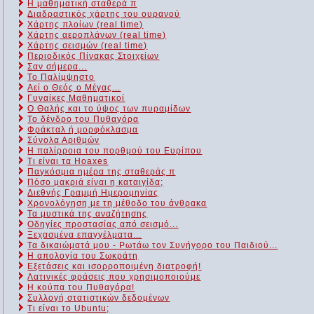
Η μαθηματική σταθερά π
Διαδραστικός χάρτης του ουρανού
Χάρτης πλοίων (real time)
Χάρτης αεροπλάνων (real time)
Χάρτης σεισμών (real time)
Περιοδικός Πίνακας Στοιχείων
Σαν σήμερα...
Το Παλίμψηστο
Αεί ο Θεός ο Μέγας...
Γυναίκες Μαθηματικοί
Ο Θαλής και το ύψος των πυραμίδων
Το δένδρο του Πυθαγόρα
Φράκταλ ή μορφόκλασμα
Σύνολα Αριθμών
Η παλίρροια του πορθμού του Ευρίπου
Τι είναι τα Hoaxes
Παγκόσμια ημέρα της σταθεράς π
Πόσο μακριά είναι η καταιγίδα;
Διεθνής Γραμμή Ημερομηνίας
Χρονολόγηση με τη μέθοδο του άνθρακα
Τα μυστικά της αναζήτησης
Οδηγίες προστασίας από σεισμό...
Ξεχασμένα επαγγέλματα...
Τα δικαιώματά μου - Ρωτάω τον Συνήγορο του Παιδιού...
Η απολογία του Σωκράτη
Εξετάσεις και ισορροποιμένη διατροφή!
Λατινικές φράσεις που χρησιμοποιούμε
Η κούπα του Πυθαγόρα!
Συλλογή στατιστικών δεδομένων
Τι είναι το Ubuntu;