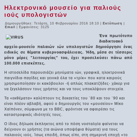
Ηλεκτρονικό μουσείο για παλιούς
ιούς υπολογιστών
Δημιουργήθηκε: Τετάρτη, 10 Φεβρουαρίου 2016 18:10
|
Εκτύπωση
|
Email
| Εμφανίσεις: 3125
Ένα πρωτότυπο
διαδικτυακό
αρχείο-μουσείο παλαιών ιών υπολογιστών δημιούργησε ένας
ειδικός σε θέματα κυβερνοασφάλειεας. Ήδη, μέσα σε τέσσερις
μόνο μέρες "λειτουργίας" του, έχει προσελκύσει πάνω από
100.000 επισκέπτες.
Η ιστοσελίδα παρουσιάζει μηνύματα ιών, γραφικά, ηλεκτρονικά
παιγνίδια-παγίδες και γενικά όλα τα «τρίκ» που κατα καιρούς
χρησιμοποίησαν οι κακόβουλοι -ή απλώς πλακατζήδες- χάκερ για
να ξεγελάσουν τους χρήστες και να τους υποκλέψουν στοιχεία.
Τα «εκθέματα» καλύπτουν τις δεκαετίες του ΄80 και του ΄90 και
είναι πλέον αβλαβή, αφού ο δημιουργός του «μουσείου» Μίκο
Χαϊπόνεν, σύμφωνα με το BBC, φρόντισε να αφαιρέσει τις
καταστροφικές ιδιότητές τους.
Ο ίδιος δήλωσε έκπληκτος από το πόση νοσταλγία φαίνεται να
δείχνουν οι χρήστες (τα αιώνια υποψήφια θύματα) για τους
παλαιούς ιούς. Ίσως επειδή, όπως είπε, στη σημερινή εποχή «το