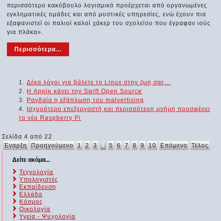
περισσότερο κακόβουλο λογισμικό προέρχεται από οργανωμένες
εγκληματικές ομάδες και από μυστικές υπηρεσίες, ενώ έχουν πια
εξαφανιστεί οι παλιοί καλοί χάκερ του σχολείου που έγραφαν ιούς
για πλάκα».
Περισσότερα...
Δέκα λόγοι για βάλετε το Linux στην ζωή σας...
Η Apple κάνει την Swift Open Source
Ραγδαία η εξάπλωση του malvertising
Ισχυρότερο επεξεργαστή και περισσότερη μνήμη προσφέρει
το νέο Raspberry Pi
Σελίδα 4 από 22
Έναρξη
Προηγούμενο
1
2
3
4
5
6
7
8
9
10
Επόμενο
Τέλος
Δείτε ακόμα...
Τεχνολογία
Υπολογιστές
Εκπαίδευση
Ελλάδα
Κόσμος
Οικολογία
Υγεία - Ψυχολογία