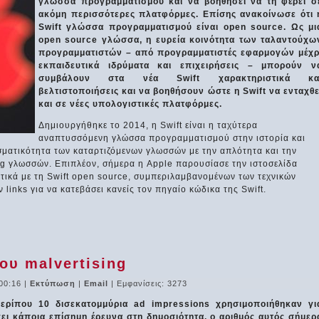
γλώσσα προγραμματισμού και να βοηθήσει να τη φέρει σ
ακόμη περισσότερες πλατφόρμες. Επίσης ανακοίνωσε ότι 
Swift γλώσσα προγραμματισμού είναι open source. Ως μι
open source γλώσσα, η ευρεία κοινότητα των ταλαντούχω
προγραμματιστών – από προγραμματιστές εφαρμογών μέχρ
εκπαιδευτικά ιδρύματα και επιχειρήσεις – μπορούν ν
συμβάλουν στα νέα Swift χαρακτηριστικά κα
βελτιστοποιήσεις και να βοηθήσουν ώστε η Swift να ενταχθε
και σε νέες υπολογιστικές πλατφόρμες.
Δημιουργήθηκε το 2014, η Swift είναι η ταχύτερα
αναπτυσσόμενη γλώσσα προγραμματισμού στην ιστορία και
σματικότητα των καταρτιζόμενων γλωσσών με την απλότητα και την
ng γλωσσών. Επιπλέον, σήμερα η Apple παρουσίασε την ιστοσελίδα
ετικά με τη Swift open source, συμπεριλαμβανομένων των τεχνικών
links για να κατεβάσει κανείς τον πηγαίο κώδικα της Swift.
ου malvertising
00:16
|
Εκτύπωση
|
Email
| Εμφανίσεις: 3273
περίπου 10 δισεκατομμύρια ad impressions χρησιμοποιήθηκαν γι
βγει κάποια επίσημη έρευνα στη δημοσιότητα, ο αριθμός αυτός σήμερ