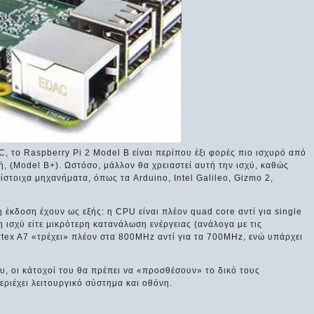
 το Raspberry Pi 2 Model B είναι περίπου έξι φορές πιο ισχυρό από
, (Model B+). Ωστόσο, μάλλον θα χρειαστεί αυτή την ισχύ, καθώς
ίστοιχα μηχανήματα, όπως τα Arduino, Intel Galileo, Gizmo 2,
 έκδοση έχουν ως εξής: η CPU είναι πλέον quad core αντί για single
ρη ισχύ είτε μικρότερη κατανάλωση ενέργειας (ανάλογα με τις
rtex A7 «τρέχει» πλέον στα 800MHz αντί για τα 700ΜΗz, ενώ υπάρχει
υ, οι κάτοχοί του θα πρέπει να «προσθέσουν» το δικό τους
ριέχει λειτουργικό σύστημα και οθόνη.