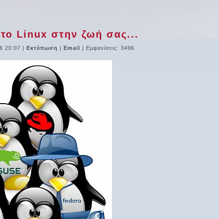
 το Linux στην ζωή σας...
6 20:07
|
Εκτύπωση
|
Email
| Εμφανίσεις: 3496