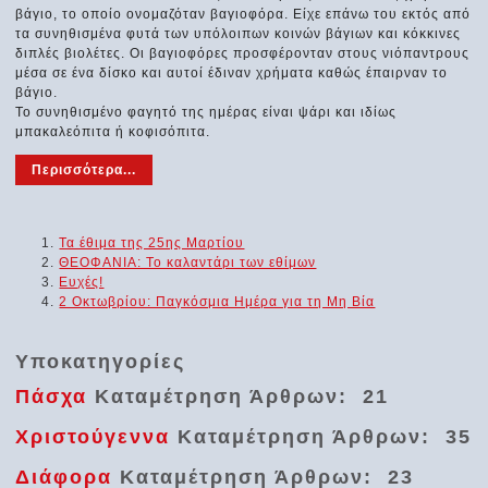
βάγιο, το οποίο ονομαζόταν βαγιοφόρα. Είχε επάνω του εκτός από
τα συνηθισμένα φυτά των υπόλοιπων κοινών βάγιων και κόκκινες
διπλές βιολέτες. Οι βαγιοφόρες προσφέρονταν στους νιόπαντρους
μέσα σε ένα δίσκο και αυτοί έδιναν χρήματα καθώς έπαιρναν το
βάγιο.
Το συνηθισμένο φαγητό της ημέρας είναι ψάρι και ιδίως
μπακαλεόπιτα ή κοφισόπιτα.
Περισσότερα...
Τα έθιμα της 25ης Μαρτίου
ΘΕΟΦΑΝΙΑ: Το καλαντάρι των εθίμων
Ευχές!
2 Οκτωβρίου: Παγκόσμια Ημέρα για τη Μη Βία
Υποκατηγορίες
Πάσχα
Καταμέτρηση Άρθρων: 21
Χριστούγεννα
Καταμέτρηση Άρθρων: 35
Διάφορα
Καταμέτρηση Άρθρων: 23