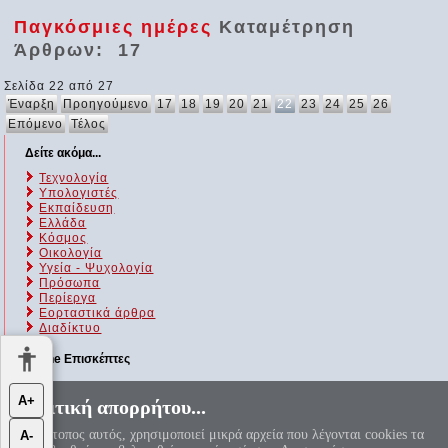
Παγκόσμιες ημέρες
Καταμέτρηση
Άρθρων: 17
Σελίδα 22 από 27
Έναρξη
Προηγούμενο
17
18
19
20
21
22
23
24
25
26
Επόμενο
Τέλος
Δείτε ακόμα...
Τεχνολογία
Υπολογιστές
Εκπαίδευση
Ελλάδα
Κόσμος
Οικολογία
Υγεία - Ψυχολογία
Πρόσωπα
Περίεργα
Εορταστικά άρθρα
Διαδίκτυο
Online Επισκέπτες
Αυτήν τη στιγμή επισκέπτονται τον ιστότοπό μας 119 guests και
Α+
Πολιτική απορρήτου...
κανένα μέλος
Ο ιστότοπος αυτός, χρησιμοποιεί μικρά αρχεία που λέγονται cookies τα
Α-
«Αεί ο Θεός ο Μέγας γεωμετρεί, το κύκλου μήκος ίνα