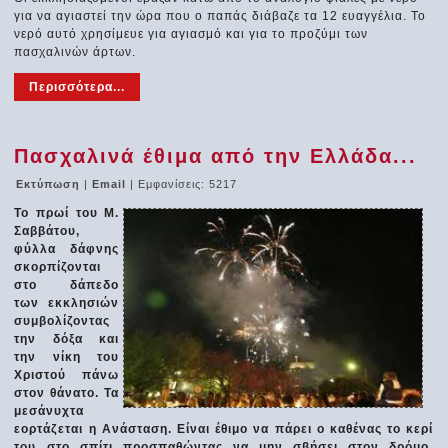
για να αγιαστεί την ώρα που ο παπάς διάβαζε τα 12 ευαγγέλια. Το
νερό αυτό χρησίμευε για αγιασμό και για το προζύμι των
πασχαλινών άρτων.
Περισσότερα...
Πασχαλινά έθιμα από την Ελλάδα...
Εκτύπωση
|
Email
| Εμφανίσεις: 5217
Το πρωί του M.
Σαββάτου,
φύλλα δάφνης
σκορπίζονται
στο δάπεδο
των εκκλησιών
συμβολίζοντας
την δόξα και
την νίκη του
Χριστού πάνω
στον θάνατο. Τα
μεσάνυχτα
εορτάζεται η Ανάσταση. Είναι έθιμο να πάρει ο καθένας το κερί
του στο σπίτι προσπαθώντας να μην σβήσει στον δρόμο,