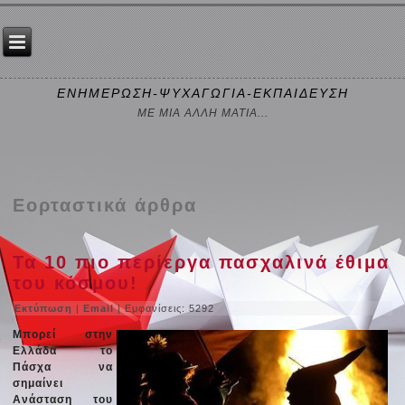
ΕΝΗΜΕΡΩΣΗ-ΨΥΧΑΓΩΓΙΑ-ΕΚΠΑΙΔΕΥΣΗ
ΜΕ ΜΙΑ ΑΛΛΗ ΜΑΤΙΑ...
Εορταστικά άρθρα
Τα 10 πιο περίεργα πασχαλινά έθιμα
του κόσμου!
Εκτύπωση
|
Email
| Εμφανίσεις: 5292
Μπορεί στην
Ελλάδα το
Πάσχα να
σημαίνει
Ανάσταση του