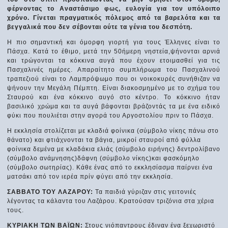
φέρνοντας το Αναστάσιμο φως, ευλογία για τον υπόλοιπο
χρόνο. Γίνεται πραγματικός πόλεμος από τα βαρελότα και τα
βεγγαλικά που δεν σέβονται ούτε τα γένια του δεσπότη.
Η πιο σημαντική και όμορφη γιορτή για τους Έλληνες είναι το
Πάσχα. Κατά το έθιμο, μετά την 50ήμερη νηστεία,ψήνονται αρνιά
και τρώγονται τα κόκκινα αυγά που έχουν ετοιμασθεί για τις
Πασχαλινές ημέρες. Απαραίτητο συμπλήρωμα του Πασχαλινού
τραπεζιού είναι το Λαμπρόψωμο που οι νοικοκυρές συνήθιζαν να
ψήνουν την Μεγάλη Πέμπτη. Είναι διακοσμημένο με το σχήμα του
Σταυρού και ένα κόκκινο αυγό στο κέντρο. Το κόκκινο ήταν
βασιλικό χρώμα και τα αυγά βάφονται βράζοντάς τα με ένα ειδικό
φύκι που πουλιέται στην αγορά του Αργοστολίου πριν το Πάσχα.
Η εκκλησία στολίζεται με κλαδιά φοίνικα (σύμβολο νίκης πάνω στο
θάνατο) και φτιάχνονται τα βάγια, μικροί σταυροί από φύλλα
φοίνικα δεμένα με κλαδάκια ελιάς (σύμβολο ειρήνης) δεντρολίβανο
(σύμβολο ανάμνησης)δάφνη (σύμβολο νίκης)και φασκόμηλο
(σύμβολο σωτηρίας). Κάθε ένας από το εκκλησίασμα παίρνει ένα
ματσάκι από τον ιερέα πρίν φύγει από την εκκλησία.
ΣΑΒΒΑΤΟ ΤΟΥ ΛΑΖΑΡΟΥ:
Τα παιδιά γύριζαν στις γειτονιές
λέγοντας τα κάλαντα του Λαζάρου. Κρατούσαν τριζόνια στα χέρια
τους.
ΚΥΡΙΑΚΗ ΤΩΝ ΒΑΪΩΝ:
Στους νιόπαντρους έδιναν ένα ξεχωριστό