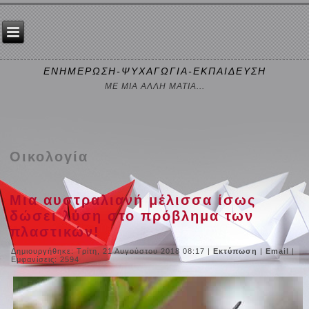
ΕΝΗΜΕΡΩΣΗ-ΨΥΧΑΓΩΓΙΑ-ΕΚΠΑΙΔΕΥΣΗ
ΜΕ ΜΙΑ ΑΛΛΗ ΜΑΤΙΑ...
Οικολογία
Μια αυστραλιανή μέλισσα ίσως
δώσει λύση στο πρόβλημα των
πλαστικών!
Δημιουργήθηκε: Τρίτη, 21 Αυγούστου 2018 08:17
|
Εκτύπωση
|
Email
|
Εμφανίσεις: 2594