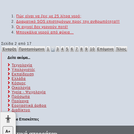
Πώς είναι να ζεις με 25 λίτρα νερό;
Δραματικό SOS επιστημόνων προς την ανθρωπότητα!!!
Οι αχινοί δεν γερνούν ποτέ!
Μπουκάλια νερού από φύκια...
Σελίδα 2 από 17
Έναρξη
Προηγούμενο
1
2
3
4
5
6
7
8
9
10
Επόμενο
Τέλος
Δείτε ακόμα...
Τεχνολογία
Υπολογιστές
Εκπαίδευση
Ελλάδα
Κόσμος
Οικολογία
Υγεία - Ψυχολογία
Πρόσωπα
Περίεργα
Εορταστικά άρθρα
Διαδίκτυο
Online Επισκέπτες
Αυτήν τη στιγμή επισκέπτονται τον ιστότοπό μας 133 guests και
Α+
Πολιτική απορρήτου...
κανένα μέλος