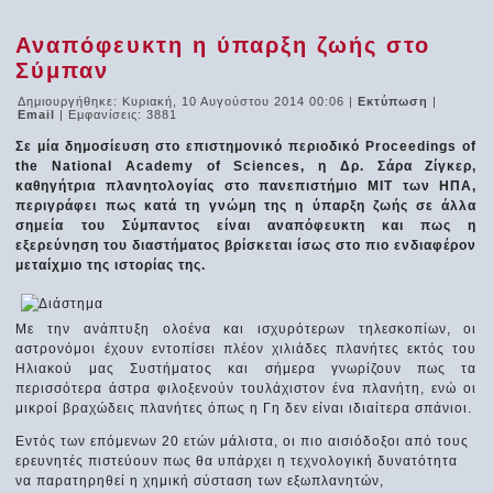
Αναπόφευκτη η ύπαρξη ζωής στο
Σύμπαν
Δημιουργήθηκε: Κυριακή, 10 Αυγούστου 2014 00:06
|
Εκτύπωση
|
Email
| Εμφανίσεις: 3881
Σε μία δημοσίευση στο επιστημονικό περιοδικό Proceedings of
the National Academy of Sciences, η Δρ. Σάρα Ζίγκερ,
καθηγήτρια πλανητολογίας στο πανεπιστήμιο MIT των ΗΠΑ,
περιγράφει πως κατά τη γνώμη της η ύπαρξη ζωής σε άλλα
σημεία του Σύμπαντος είναι αναπόφευκτη και πως η
εξερεύνηση του διαστήματος βρίσκεται ίσως στο πιο ενδιαφέρον
μεταίχμιο της ιστορίας της.
Με την ανάπτυξη ολοένα και ισχυρότερων τηλεσκοπίων, οι
αστρονόμοι έχουν εντοπίσει πλέον χιλιάδες πλανήτες εκτός του
Ηλιακού μας Συστήματος και σήμερα γνωρίζουν πως τα
περισσότερα άστρα φιλοξενούν τουλάχιστον ένα πλανήτη, ενώ οι
μικροί βραχώδεις πλανήτες όπως η Γη δεν είναι ιδιαίτερα σπάνιοι.
Εντός των επόμενων 20 ετών μάλιστα, οι πιο αισιόδοξοι από τους
ερευνητές πιστεύουν πως θα υπάρχει η τεχνολογική δυνατότητα
να παρατηρηθεί η χημική σύσταση των εξωπλανητών,