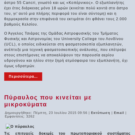
άστρο 55 Cancri, γνωστό και ως «Κοπέρνικος». Ο εξωπλανήτης
έχει έτος διάρκειας μόνο 18 ωρών (κινείται πολύ κοντά στο άστρο
του, γι' αυτό μια πλήρης περιφορά του είναι σύντομη) και η
θερμοκρασία στην επιφάνειά του εκτιμάται ότι φθάνει τους 2.000
βαθμούς Κελσίου.
Ο Άγγελος Τσιάρας της Ομάδας Αστροφυσικής του Τμήματος
Φυσικής και Αστρονομίας του University College του Λονδίνου
(UCL), ο οποίος ειδικεύεται στη φασματοσκοπία εξωπλανητών,
ανέπτυξε μια τεχνική φασματοσκοπικής ανάλυσης, που επέτρεψε
στους επιστήμονες να αποκαλύψουν την παρουσία αερίου
υδρογόνου και ηλίου στην ξηρή ατμόσφαιρα του εξωπλανήτη, όχι
όμως υδρατμών.
Περισσότερα...
Πύραυλος που κινείται με
μικροκύματα
Δημιουργήθηκε: Πέμπτη, 23 Ιουλίου 2015 09:56
|
Εκτύπωση
|
Email
|
Εμφανίσεις: 3262
Τις επιτυχείς δοκιμές του πρωτοποριακού συστήματος