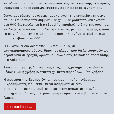
εκτόξευσής της που κινείται μέσω της στοχευμένης εκπομπής
ενέργειας μικροκυμάτων, ανακοίνωσε η Escape Dynamics.
Όπως αναφέρεται σε σχετική ανακοίνωση της εταιρείας, τη στιγμή
που οι επιδόσεις των συμβατικών χημικών ρουκετών ανέρχονται
στα 640 δευτερόλεπτα Isp (Specific Impulse) το δικό της σύστημα
επέδειξε Isp άνω των 500 δευτερολέπτων, μέσω της χρήσης ηλίου-
τη στιγμή που, αν είχε χρησιμοποιηθεί υδρογόνο, εκτιμάται πως
θα υπερέβαιναν τα 600.
Η εν λόγω τεχνολογία απευθύνεται κυρίως σε
επαναχρησιμοποιούμενα διαστημοπλάνα, που θα λειτουργούν ως
αεροπλάνα σε τροχιά, δραστικά μειώνοντας το κόστος πρόσβασης
στο Διάστημα.
Από την αυγή της διαστημικής εποχής μέχρι σήμερα, το βασικό
μέσον είναι η χρήση κλασικών χημικών πυραύλων μίας χρήσης.
Η πρόταση της Escape Dynamics είναι η χρήση ενέργειας
μικροκυμάτων, που εκπέμπεται ασύρματα σε έναν
«μετασχηματιστή» θερμότητας κατά την άνοδο, μέσω ενός
συστήματος/ διάταξης κεραιών μικροκυμάτων που βρίσκονται στο
έδαφος.
Περισσότερα...