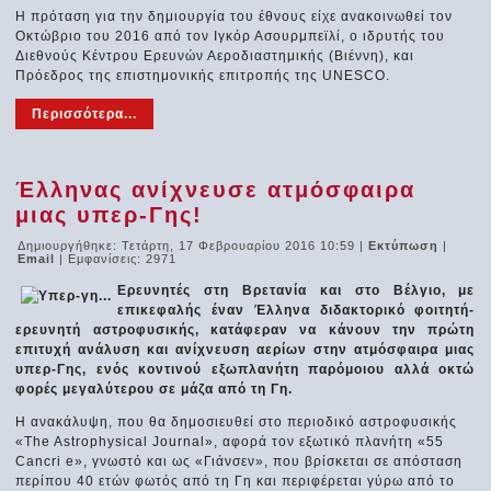
Η πρόταση για την δημιουργία του έθνους είχε ανακοινωθεί τον
Οκτώβριο του 2016 από τον Ιγκόρ Ασουρμπεϊλί, ο ιδρυτής του
Διεθνούς Κέντρου Ερευνών Αεροδιαστημικής (Βιέννη), και
Πρόεδρος της επιστημονικής επιτροπής της UNESCO.
Περισσότερα...
Έλληνας ανίχνευσε ατμόσφαιρα
μιας υπερ-Γης!
Δημιουργήθηκε: Τετάρτη, 17 Φεβρουαρίου 2016 10:59
|
Εκτύπωση
|
Email
| Εμφανίσεις: 2971
Ερευνητές στη Βρετανία και στο Βέλγιο, με
επικεφαλής έναν Έλληνα διδακτορικό φοιτητή-
ερευνητή αστροφυσικής, κατάφεραν να κάνουν την πρώτη
επιτυχή ανάλυση και ανίχνευση αερίων στην ατμόσφαιρα μιας
υπερ-Γης, ενός κοντινού εξωπλανήτη παρόμοιου αλλά οκτώ
φορές μεγαλύτερου σε μάζα από τη Γη.
Η ανακάλυψη, που θα δημοσιευθεί στο περιοδικό αστροφυσικής
«The Astrophysical Journal», αφορά τον εξωτικό πλανήτη «55
Cancri e», γνωστό και ως «Γιάνσεν», που βρίσκεται σε απόσταση
περίπου 40 ετών φωτός από τη Γη και περιφέρεται γύρω από το