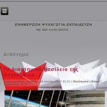
ΕΝΗΜΕΡΩΣΗ-ΨΥΧΑΓΩΓΙΑ-ΕΚΠΑΙΔΕΥΣΗ
ΜΕ ΜΙΑ ΑΛΛΗ ΜΑΤΙΑ...
Διάστημα
Το Διαστημικό Βασίλειο της
Ασγκάρντια
Δημιουργήθηκε: Σάββατο, 24 Ιουνίου 2017 01:01
|
Εκτύπωση
|
Email
|
Εμφανίσεις: 3774