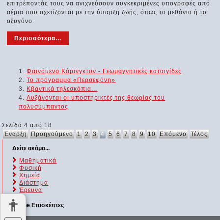
επιτρέποντάς τους να ανιχνεύσουν συγκεκριμένες υπογραφές από
αέρια που σχετίζονται με την ύπαρξη ζωής, όπως το μεθάνιο ή το
οξυγόνο.
Περισσότερα...
Φαινόμενο Κάρινγκτον - Γεωμαγνητικές καταιγίδες
Το πρόγραμμα «Περσεφόνη»
Κβαντικά τηλεσκόπια...
Αυξάνονται οι υποστηρικτές της θεωρίας του
πολυσύμπαντος
Σελίδα 4 από 18
Έναρξη
Προηγούμενο
1
2
3
4
5
6
7
8
9
10
Επόμενο
Τέλος
Δείτε ακόμα...
Μαθηματικά
Φυσική
Χημεία
Διάστημα
Έρευνα
Online Επισκέπτες