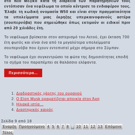
στο Νέο Μεξικό κατά τη διάρκεια των παρατηρήσεών τους
εντόπισαν ένα νεφέλωμα το οποίο κέντρισε το ενδιαφέρον τους.
Έλαβε τη κωδική ονομασία W50 και είναι στην πραγματικότητα
τα υπολείμματα μιας έκρηξης υπερκαινοφανούς αστέρα
(σουπερνόβα) που σημειώθηκε όπως εκτιμούν οι ειδικοί πριν
από 20 χιλιάδες έτη.
Το νεφέλωμα βρίσκεται στον αστερισμό του Αετού, έχει έκταση 700
έτη φωτός και είναι ένα από τα μεγαλύτερα υπολείμματα
σουπερνόβα που έχουν εντοπιστεί μέχρι σήμερα στο Σύμπαν.
Το νεφέλωμα έχει συγκεντρώσει τα φώτα της δημοσιότητας επειδή
το σχήμα του παραπέμπει σε θαλάσσιο ελέφαντα.
Περισσότερα...
Διαδραστικός χάρτης του ουρανού
Ο Elon Musk οραματίζεται αποικία στον Άρη
Ηλιακά ιστία...
Διαστημικός καιρός
Σελίδα 9 από 18
Έναρξη
Προηγούμενο
4
5
6
7
8
9
10
11
12
13
Επόμενο
Τέλος