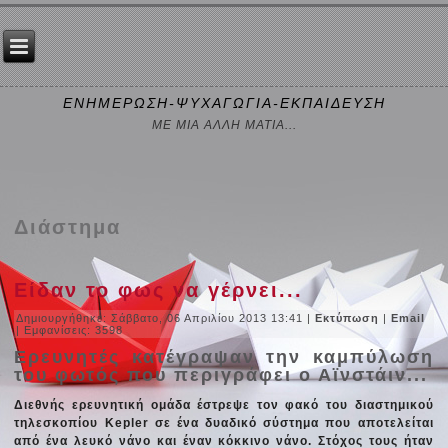
ΕΝΗΜΕΡΩΣΗ-ΨΥΧΑΓΩΓΙΑ-ΕΚΠΑΙΔΕΥΣΗ
ΜΕ ΜΙΑ ΑΛΛΗ ΜΑΤΙΑ...
Διάστημα
Είδαν το φως να γέρνει...
Δημιουργήθηκε: Σάββατο, 06 Απριλίου 2013 13:41
|
Εκτύπωση
|
Email
| Εμφανίσεις: 3598
Ερευνητές κατέγραψαν την καμπύλωση
του φωτός που περιγράφει ο Αϊνστάιν...
Διεθνής ερευνητική ομάδα έστρεψε τον φακό του διαστημικού
τηλεσκοπίου Kepler σε ένα δυαδικό σύστημα που αποτελείται
από ένα λευκό νάνο και έναν κόκκινο νάνο. Στόχος τους ήταν