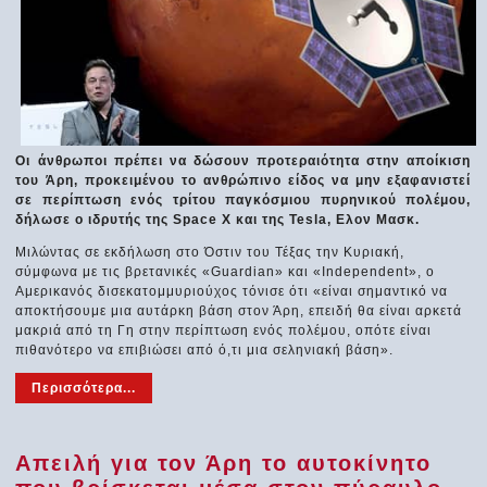
Οι άνθρωποι πρέπει να δώσουν προτεραιότητα στην αποίκιση
του Άρη, προκειμένου το ανθρώπινο είδος να μην εξαφανιστεί
σε περίπτωση ενός τρίτου παγκόσμιου πυρηνικού πολέμου,
δήλωσε ο ιδρυτής της Space X και της Tesla, Ελον Μασκ.
Μιλώντας σε εκδήλωση στο Όστιν του Τέξας την Κυριακή,
σύμφωνα με τις βρετανικές «Guardian» και «Independent», ο
Αμερικανός δισεκατομμυριούχος τόνισε ότι «είναι σημαντικό να
αποκτήσουμε μια αυτάρκη βάση στον Άρη, επειδή θα είναι αρκετά
μακριά από τη Γη στην περίπτωση ενός πολέμου, οπότε είναι
πιθανότερο να επιβιώσει από ό,τι μια σεληνιακή βάση».
Περισσότερα...
Απειλή για τον Άρη το αυτοκίνητο