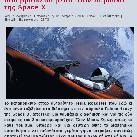
που βρίσκεται μέσα στον πύραυλο
της Space X
Δημιουργήθηκε: Παρασκευή, 09 Μαρτίου 2018 19:48
|
Εκτύπωση
|
Email
| Εμφανίσεις: 2673
Το κατακόκκινο σπορ αυτοκίνητο Tesla Roadster που εδώ κι
ένα μήνα ταξιδεύει στο διάστημα με τον πύραυλο Falcon Heavy
της Space Χ, αποτελεί μια θαυμάσια διαφήμιση και για τις δύο
εταιρείες του δισεκατομμυριούχου Έλον Μασκ. Όμως, όπως σε
κάθε νόμισμα, υπάρχει και μια δεύτερη όψη: το διαστημικό
αυτοκίνητο είναι πιθανότατα γεμάτο γήινα μικρόβια, συνεπώς
αποτελεί την μεγαλύτερη μέχρι σήμερα βιολογική απειλή για να