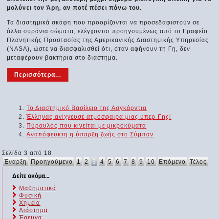
μολύνει τον Άρη, αν ποτέ πέσει πάνω του.
Τα διαστημικά σκάφη που προορίζονται να προσεδαφιστούν σε
άλλα ουράνια σώματα, ελέγχονται προηγουμένως από το Γραφείο
Πλανητικής Προστασίας της Αμερικανικής Διαστημικής Υπηρεσίας
(NASA), ώστε να διασφαλισθεί ότι, όταν αφήνουν τη Γη, δεν
μεταφέρουν βακτήρια στο διάστημα.
Περισσότερα...
Το Διαστημικό Βασίλειο της Ασγκάρντια
Έλληνας ανίχνευσε ατμόσφαιρα μιας υπερ-Γης!
Πύραυλος που κινείται με μικροκύματα
Αναπόφευκτη η ύπαρξη ζωής στο Σύμπαν
Σελίδα 3 από 18
Έναρξη
Προηγούμενο
1
2
3
4
5
6
7
8
9
10
Επόμενο
Τέλος
Δείτε ακόμα...
Μαθηματικά
Φυσική
Χημεία
Διάστημα
Έρευνα