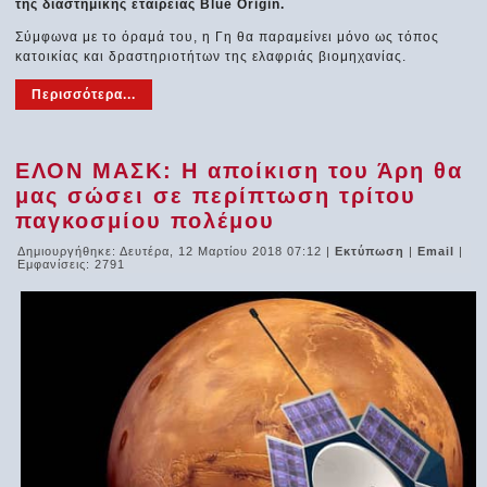
της διαστημικής εταιρείας Blue Origin.
Σύμφωνα με το όραμά του, η Γη θα παραμείνει μόνο ως τόπος
κατοικίας και δραστηριοτήτων της ελαφριάς βιομηχανίας.
Περισσότερα...
ΕΛΟΝ ΜΑΣΚ: Η αποίκιση του Άρη θα
μας σώσει σε περίπτωση τρίτου
παγκοσμίου πολέμου
Δημιουργήθηκε: Δευτέρα, 12 Μαρτίου 2018 07:12
|
Εκτύπωση
|
Email
|
Εμφανίσεις: 2791