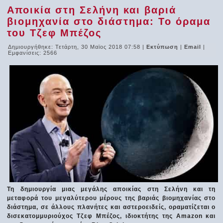
Αποικία στη Σελήνη και βαριά
βιομηχανία στο διάστημα: Το όραμα
του Τζεφ Μπέζος
Δημιουργήθηκε: Τετάρτη, 30 Μαϊος 2018 07:58
|
Εκτύπωση
|
Email
|
Εμφανίσεις: 2566
Τη δημιουργία μιας μεγάλης αποικίας στη Σελήνη και τη
μεταφορά του μεγαλύτερου μέρους της βαριάς βιομηχανίας στο
διάστημα, σε άλλους πλανήτες και αστεροειδείς, οραματίζεται ο
δισεκατομμυριούχος Τζεφ Μπέζος, ιδιοκτήτης της Amazon και