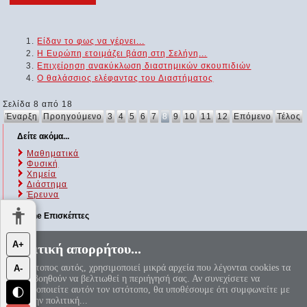
Είδαν το φως να γέρνει...
Η Ευρώπη ετοιμάζει βάση στη Σελήνη...
Επιχείρηση ανακύκλωση διαστημικών σκουπιδιών
Ο θαλάσσιος ελέφαντας του Διαστήματος
Σελίδα 8 από 18
Έναρξη
Προηγούμενο
3
4
5
6
7
8
9
10
11
12
Επόμενο
Τέλος
Δείτε ακόμα...
Μαθηματικά
Φυσική
Χημεία
Διάστημα
Έρευνα
Online Επισκέπτες
Αυτήν τη στιγμή επισκέπτονται τον ιστότοπό μας 209 guests και
Α+
Πολιτική απορρήτου...
κανένα μέλος
Ο ιστότοπος αυτός, χρησιμοποιεί μικρά αρχεία που λέγονται cookies τα
Α-
«Αεί ο Θεός ο Μέγας γεωμετρεί, το κύκλου μήκος ίνα
οποία βοηθούν να βελτιωθεί η περιήγησή σας. Αν συνεχίσετε να
ορίση διαμέτρω, παρήγαγεν αριθμόν απέραντον, καί όν,
χρησιμοποιείτε αυτόν τον ιστότοπο, θα υποθέσουμε ότι συμφωνείτε με
φεύ, ουδέποτε όλον θνητοί θα εύρωσι.»
🌓
π=3.1415926535897932384626...
αυτή την πολιτική...