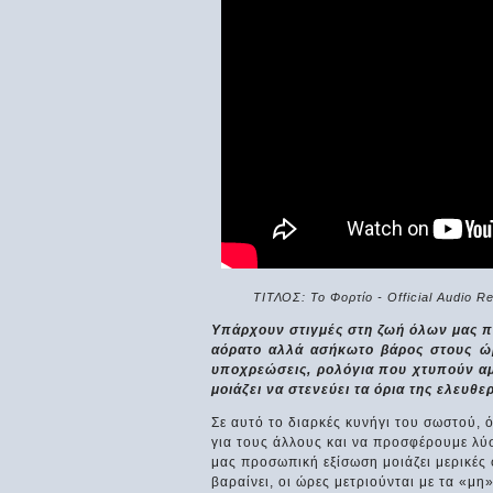
ΤΙΤΛΟΣ: Το Φορτίο - Official Audio R
Υπάρχουν στιγμές στη ζωή όλων μας π
Ο αυθεντικός Αδάμ!
Οδηγίες χρήσης για…
Η βλάβη σ
αόρατο αλλά ασήκωτο βάρος στους ώμ
γέλια!
κινητήρες 
Ο Γιώργης από το
υποχρεώσεις, ρολόγια που χτυπούν αμ
αεροπλάνο
Ηράκλειο όταν πέθανε,
Έχετε προσέξει ποτέ
μοιάζει να στενεύει τα όρια της ελευθερ
ήταν πολύ
τις οδηγίες χρήσης σε
Στο αεροπλ
αποφασισμένος να
προϊόντα που
Ηράκλειο γ
Σε αυτό το διαρκές κυνήγι του σωστού, 
πάει στον Παράδεισο.
καθημερινά
Αθήνα ο πι
Δύσκολο...
καταναλώνουμε; Αν
ανακάλυψε
για τους άλλους και να προσφέρουμε λύσ
όχι, κακώς....
στους κινη
μας προσωπική εξίσωση μοιάζει μερικές
οπότε λέει..
βαραίνει, οι ώρες μετριούνται με τα «μη»