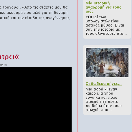
Μία ιστορική
ς τραγούδι, «Από τις στάχτες μου θα
αναδρομή για τους
ιούς
ικό άκουσμα που μιλά για τη δύναμη
«Οι ιοί των
ιτική και την ελπίδα της αναγέννησης
υπολογιστών είναι
αστικός μύθος. Είναι
σαν την ιστορία με
τους αλιγάτορες στο...
ατρειά
19:16
Οι δώδεκα μήνες...
Μια φορά κι έναν
καιρό μια χήρα
γυναίκα και πολύ
φτωχιά είχε πέντε
παιδιά κι ήταν τόσο
φτωχιά, που...