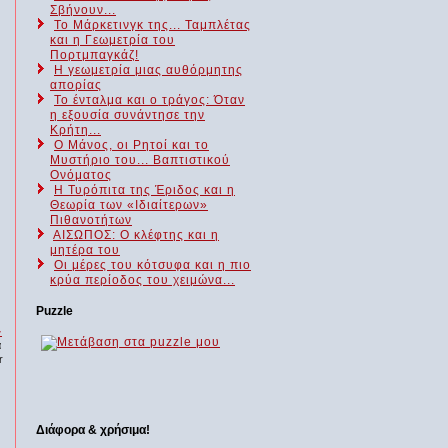
Σβήνουν...
Το Μάρκετινγκ της... Ταμπλέτας
και η Γεωμετρία του
Πορτμπαγκάζ!
Η γεωμετρία μιας αυθόρμητης
απορίας
Το ένταλμα και ο τράγος: Όταν
η εξουσία συνάντησε την
Κρήτη...
Ο Μάνος, οι Ρητοί και το
Μυστήριο του... Βαπτιστικού
Ονόματος
Η Τυρόπιτα της Έριδος και η
Θεωρία των «Ιδιαίτερων»
Πιθανοτήτων
ΑΙΣΩΠΟΣ: Ο κλέφτης και η
μητέρα του
Οι μέρες του κότσυφα και η πιο
κρύα περίοδος του χειμώνα...
Puzzle
-
α
r
Διάφορα & χρήσιμα!