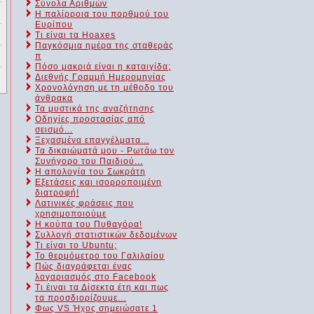
Σύνολα Αριθμών
Η παλίρροια του πορθμού του
Ευρίπου
Τι είναι τα Hoaxes
Παγκόσμια ημέρα της σταθεράς
π
Πόσο μακριά είναι η καταιγίδα;
Διεθνής Γραμμή Ημερομηνίας
Χρονολόγηση με τη μέθοδο του
άνθρακα
Τα μυστικά της αναζήτησης
Οδηγίες προστασίας από
σεισμό...
Ξεχασμένα επαγγέλματα...
Τα δικαιώματά μου - Ρωτάω τον
Συνήγορο του Παιδιού...
Η απολογία του Σωκράτη
Εξετάσεις και ισορροποιμένη
διατροφή!
Λατινικές φράσεις που
χρησιμοποιούμε
Η κούπα του Πυθαγόρα!
Συλλογή στατιστικών δεδομένων
Τι είναι το Ubuntu;
Το θερμόμετρο του Γαλιλαίου
Πώς διαγράφεται ένας
λογαριασμός στο Facebook
Τι έιναι τα Δίσεκτα έτη και πως
τα προσδιορίζουμε...
Φως VS Ήχος σημειώσατε 1