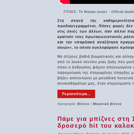
ΤΙΤΛΟΣ: Το θέατρο σκιών - Official Audi
Στη σκηνή της καθημερινότητ
προδιαγεγραμμένοι. Πόσες φορές δεν 
στις σκιές των άλλων, σαν απλοί πα
κρατούν τους πρωταγωνιστικούς ρόλο
και την υπαρξιακή αναζήτηση πραγμα
σκιών», το οποίο κυκλοφόρησε πρόσφ
Με στίχους βαθιά βιωματικούς και αλληγ
από το λευκό σεντόνι μιας ζωής που μοι
όπου ο άνθρωπος ψάχνει απεγνωσμένα να
παρομοίωση της πληγωμένης ύπαρξης με
βάζο» αποτυπώνει με μοναδική ποιητική
συναισθημάτων μας, όταν στερούμαστε τις
Περισσότερα...
Κατηγορία:
Βίντεο
/
Μουσικά βίντεο
Πάμε για μπίζνες στη 
δροσερό hit του καλοκ