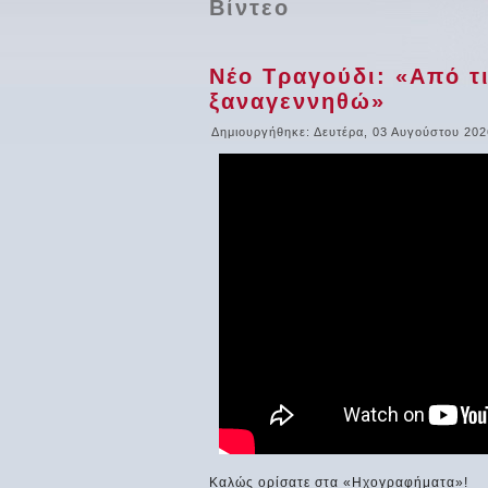
Βίντεο
Νέο Τραγούδι: «Από τ
ξαναγεννηθώ»
Δημιουργήθηκε: Δευτέρα, 03 Αυγούστου 202
Καλώς ορίσατε στα «Ηχογραφήματα»!