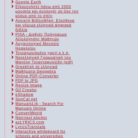
Google Earth
Εξερευνήστε πάνω από 2000
μουσεία και συλλογές σε όλο τον
κόσμο από το σπίτι
Ανοικτή Βιβλιοθήκη: Ελεύθερα
και νόμιμα ελληνικά ψηφιακά
βιβλία
PISA - Διεθνές Πρόγραμμα
Αξιολόγησης Μαθητών
Αρχαιολογικό Μουσείο
Ηρακλείου
Τετραγωνισμένο χαρτί κ.λ.π.
Νεοελληνική Γραμματική του
Μανόλη Τριανταφυλλίδη (pdf)
Greeklish σε ελληνικά
Μαθήματα Geogebra
Online PDF-Converter
PDF to JPG
Resize Image
Gif Creator
eShadow
SunCal.net
ManualsLib - Search For
Manuals Online
ConvertWorld
Ναυτικοί κόμποι
azLYRICS.com
LyricsTranslate
Interactive whiteboard for
schools and universities