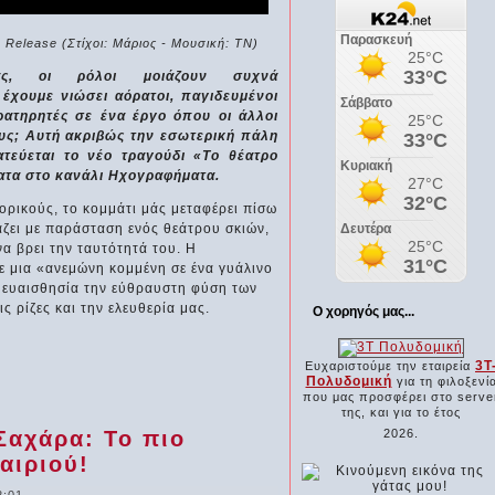
o Release (Στίχοι: Μάριος - Μουσική: ΤΝ)
ας, οι ρόλοι μοιάζουν συχνά
έχουμε νιώσει αόρατοι, παγιδευμένοι
ρατηρητές σε ένα έργο όπου οι άλλοι
υς; Αυτή ακριβώς την εσωτερική πάλη
τεύεται το νέο τραγούδι «Το θέατρο
ατα στο κανάλι Ηχογραφήματα.
ορικούς, το κομμάτι μάς μεταφέρει πίσω
άζει με παράσταση ενός θεάτρου σκιών,
 βρει την ταυτότητά του. Η
 μια «ανεμώνη κομμένη σε ένα γυάλινο
 ευαισθησία την εύθραυστη φύση των
 ρίζες και την ελευθερία μας.
Ο χορηγός μας...
3Τ
Ευχαριστούμε την εταιρεία
Πολυδομική
για τη φιλοξενί
που μας προσφέρει στο serve
της, και για το έτος
Σαχάρα: Το πιο
2026.
αιριού!