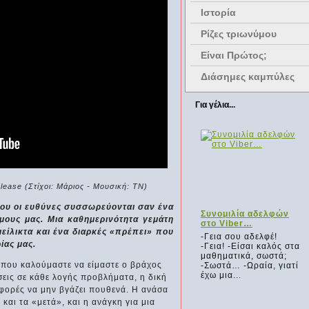
Ιστορία
Ρίζες τριωνύμου
Είναι Πρώτος;
Διάσημες καμπύλες
Για γέλια...
elease (Στίχοι: Μάριος - Μουσική: ΤΝ)
ου οι ευθύνες συσσωρεύονται σαν ένα
τους
Πρώτη μέρα στο
Συνομιλία αδελφών
ους μας. Μια καθημερινότητα γεμάτη
του
σχολείο
στο Viber…
είλικτα και ένα διαρκές «πρέπει» που
υ!
Τραυματική εμπειρία
-Γεια σου αδελφέ!
ίας μας.
άνο από το
Δασκάλα
-Γεια! -Είσαι καλός στα
ια την
πενηντάχρονη,
μαθηματικά, σωστά;
όπου καλούμαστε να είμαστε ο βράχος
λότος
γεροντοκόρη, θεούσα,
-Σωστά… -Ωραία, γιατί
 βλάβη
συντηρητική, που
έχω μια...
εις σε κάθε λογής προβλήματα, η δική
τήρες,
κυρίως...
 φορές να μην βγάζει πουθενά. Η ανάσα
.
 και τα «μετά», και η ανάγκη για μια