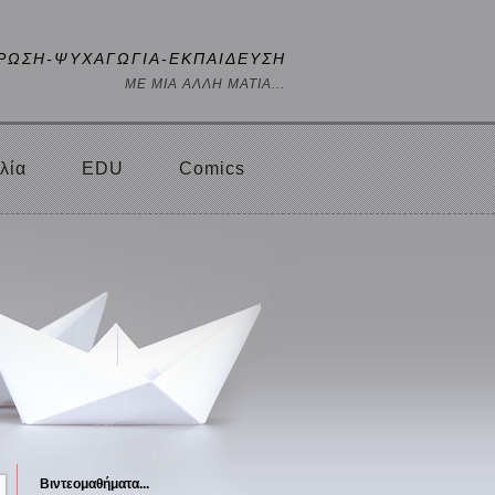
ΡΩΣΗ-ΨΥΧΑΓΩΓΙΑ-ΕΚΠΑΙΔΕΥΣΗ
ΜΕ ΜΙΑ ΑΛΛΗ ΜΑΤΙΑ...
λία
EDU
Comics
Βιντεομαθήματα...