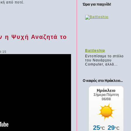
ική από ποτέ.
Ώρα για παιχνίδι!
ν η Ψυχή Αναζητά το
ickman
Οι πύργοι του ΑΝΟΪ
Battleship
9:15
παιχνιδάκι
Φτιάξτε ξανά τον ίδιο
Εντοπίσαμε το στόλο
κτης
πύργο, αλλά δίπλα...
του Ναυάρχου
..
Computer, αλλά...
Ο καιρός στο Ηράκλειο...