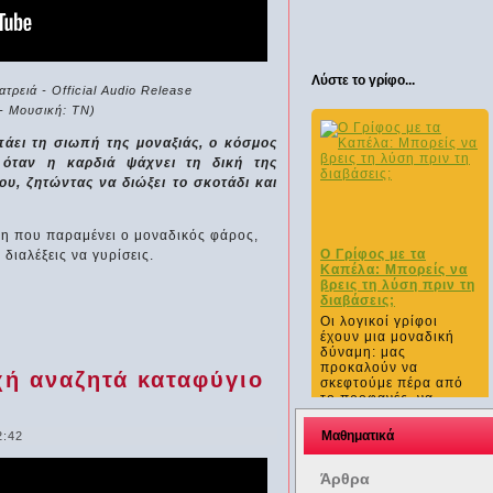
Λύστε το γρίφο...
τρειά - Official Audio Release
 - Μουσική: ΤΝ)
άει τη σιωπή της μοναξιάς, ο κόσμος
 όταν η καρδιά ψάχνει τη δική της
ου, ζητώντας να διώξει το σκοτάδι και
η που παραμένει ο μοναδικός φάρος,
Ο Γρίφος με τα
 διαλέξεις να γυρίσεις.
Καπέλα: Μπορείς να
βρεις τη λύση πριν τη
διαβάσεις;
Οι λογικοί γρίφοι
έχουν μια μοναδική
δύναμη: μας
προκαλούν να
χή αναζητά καταφύγιο
σκεφτούμε πέρα από
το προφανές, να...
Μαθηματικά
2:42
Άρθρα