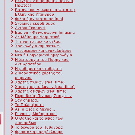
Ελέγξτε αν ο αριθμός σας είναι
Πρώτος!
Βότανα και Αρωματικά Φυτά της
Ελληνικής Υπαίθρου
Φίλοι ή αγαπητοί αριθμοί
Σχολικός εκφοβισμός
Αντόνι Γκαουντί
Εαρινή - Φθινοπωρινή Ισημερία
Ας Μάθουμε Νοηματική
Τι είναι το πολικό σέλας;
Χρονολόγιο σημαντικών
εφευρέσεων και ανακαλύψεων
Νέο ή Γρηγοριανό ημερολόγιο
Η λειτουργία του Πυρηνικού
Αντιδραστήρα
Η μαθηματική σταθερά π
Διαδραστικός χάρτης του
ουρανού
Χάρτης πλοίων (real time)
Χάρτης αεροπλάνων (real time)
Χάρτης σεισμών (real time)
Περιοδικός Πίνακας Στοιχείων
Σαν σήμερα...
Το Παλίμψηστο
Αεί ο Θεός ο Μέγας...
Γυναίκες Μαθηματικοί
Ο Θαλής και το ύψος των
πυραμίδων
Το δένδρο του Πυθαγόρα
Φράκταλ ή μορφόκλασμα