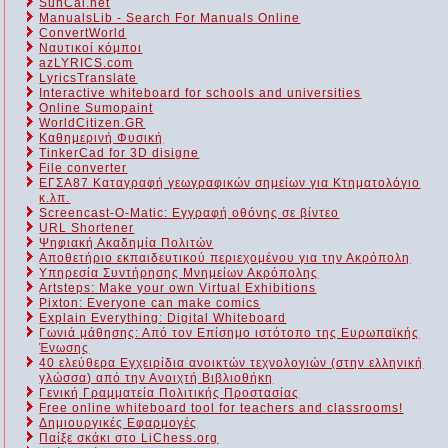
SunCal.net
ManualsLib - Search For Manuals Online
ConvertWorld
Ναυτικοί κόμποι
azLYRICS.com
LyricsTranslate
Interactive whiteboard for schools and universities
Online Sumopaint
WorldCitizen.GR
Καθημερινή Φυσική
TinkerCad for 3D disigne
File converter
ΕΓΣΑ87 Καταγραφή γεωγραφικών σημείων για Κτηματολόγιο
κ.λπ.
Screencast-O-Matic: Εγγραφή οθόνης σε βίντεο
URL Shortener
Ψηφιακή Ακαδημία Πολιτών
Αποθετήριο εκπαιδευτικού περιεχομένου για την Ακρόπολη
Υπηρεσία Συντήρησης Μνημείων Ακρόπολης
Artsteps: Make your own Virtual Exhibitions
Pixton: Everyone can make comics
Explain Everything: Digital Whiteboard
Γωνιά μάθησης: Από τον Επίσημο ιστότοπο της Ευρωπαϊκής
Ένωσης
40 ελεύθερα Εγχειρίδια ανοικτών τεχνολογιών (στην ελληνική
γλώσσα) από την Ανοιχτή Βιβλιοθήκη
Γενική Γραμματεία Πολιτικής Προστασίας
Free online whiteboard tool for teachers and classrooms!
Δημιουργικές Εφαρμογές
Παίξε σκάκι στο LiChess.org