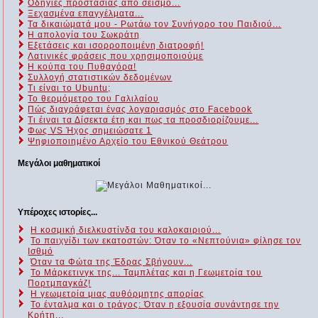
Οδηγίες προστασίας από σεισμό...
Ξεχασμένα επαγγέλματα...
Τα δικαιώματά μου - Ρωτάω τον Συνήγορο του Παιδιού...
Η απολογία του Σωκράτη
Εξετάσεις και ισορροποιμένη διατροφή!
Λατινικές φράσεις που χρησιμοποιούμε
Η κούπα του Πυθαγόρα!
Συλλογή στατιστικών δεδομένων
Τι είναι το Ubuntu;
Το θερμόμετρο του Γαλιλαίου
Πώς διαγράφεται ένας λογαριασμός στο Facebook
Τι έιναι τα Δίσεκτα έτη και πως τα προσδιορίζουμε...
Φως VS Ήχος σημειώσατε 1
Ψηφιοποιημένο Αρχείο του Εθνικού Θεάτρου
Μεγάλοι μαθηματικοί
Υπέροχες ιστορίες...
Η κοσμική διελκυστίνδα του καλοκαιριού...
Το παιχνίδι των εκατοστών: Όταν το «Νεπτούνια» φίλησε τον
Ισθμό
Όταν τα Φώτα της Έδρας Σβήνουν...
Το Μάρκετινγκ της... Ταμπλέτας και η Γεωμετρία του
Πορτμπαγκάζ!
Η γεωμετρία μιας αυθόρμητης απορίας
Το ένταλμα και ο τράγος: Όταν η εξουσία συνάντησε την
Κρήτη...