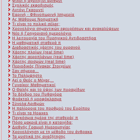
Φίλοι ή αγαπητοί αριθμοί
Σχολικός εκφοβισμός
Αντόνι Γκαουντί
Εαρινή - Φθινοπωρινή Ισημερία
Ας Μάθουμε Νοηματική
Τι είναι το πολικό σέλας;
Χρονολόγιο σημαντικών εφευρέσεων και ανακαλύψεων
Νέο ή Γρηγοριανό ημερολόγιο
Η λειτουργία του Πυρηνικού Αντιδραστήρα
Η μαθηματική σταθερά π
Διαδραστικός χάρτης του ουρανού
Χάρτης πλοίων (real time)
Χάρτης αεροπλάνων (real time)
Χάρτης σεισμών (real time)
Περιοδικός Πίνακας Στοιχείων
Σαν σήμερα...
Το Παλίμψηστο
Αεί ο Θεός ο Μέγας...
Γυναίκες Μαθηματικοί
Ο Θαλής και το ύψος των πυραμίδων
Το δένδρο του Πυθαγόρα
Φράκταλ ή μορφόκλασμα
Σύνολα Αριθμών
Η παλίρροια του πορθμού του Ευρίπου
Τι είναι τα Hoaxes
Παγκόσμια ημέρα της σταθεράς π
Πόσο μακριά είναι η καταιγίδα;
Διεθνής Γραμμή Ημερομηνίας
Χρονολόγηση με τη μέθοδο του άνθρακα
Τα μυστικά της αναζήτησης