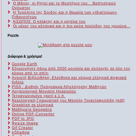
Ο Μάνος, οι Ρητοί και το Μυστήριο του... Βαπτιστικού
Ονόματος
Η Τυρόπιτα της Έριδος και η Θεωρία των «Ιδιαίτερων»
Πιθανοτήτων
ΑΙΣΩΠΟΣ: Ο κλέφτης και η μητέρα του
Οι μέρες του κότσυφα και η πιο κρύα περίοδος του χειμώνα...
Puzzle
Διάφορα & χρήσιμα!
Google Earth
Εξερευνήστε πάνω από 2000 μουσεία και συλλογές σε όλο τον
κόσμο από το σπίτι
Ανοικτή Βιβλιοθήκη: Ελεύθερα και νόμιμα ελληνικά ψηφιακά
βιβλία
PISA - Διεθνές Πρόγραμμα Αξιολόγησης Μαθητών
Αρχαιολογικό Μουσείο Ηρακλείου
Τετραγωνισμένο χαρτί κ.λ.π.
Νεοελληνική Γραμματική του Μανόλη Τριανταφυλλίδη (pdf)
Greeklish σε ελληνικά
Μαθήματα Geogebra
Online PDF-Converter
PDF to JPG
Resize Image
Gif Creator
eShadow