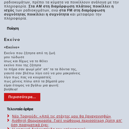
ραδιοκυμάτων, πρέπει τα κύματα να ποικίλλουν ανάλογα με την
πληροφορία.
Στα AM στη διαμόρφωση πλάτους ποικίλλει η
ισχύς
των ραδιοκυμάτων, ενώ
στα FM στη διαμόρφωση
συχνότητας ποικίλλει η συχνότητα
και μεταφέρει την
πληροφορία.
Ποίηση
Εκείνο
«Εκείνο»
Εκείνο που ζήτησα από τη ζωή
μου τώδωσε
ίσως και δίχως να το θέλει
εκείνο που της ζήτησα
το πήρα σαν ψωμί μέσ' απ' τα τα δόντια της,
γιαυτό σαν βλέπω λίγο εσύ να μου μακραίνεις
λίγο πως πας να κουραστείς
πως μένεις πίσω από τα βήματά μου
είμαι έτοιμος να βγάλω μια φωνή:
βοήθεια!
Περισσότερα...
Τελευταία άρθρα
Νέο Τραγούδι: «Από τις στάχτες μου θα ξαναγεννηθώ»
Αισθητή Θερμοκρασία: Γιατί νιώθουμε περισσότερη ζέστη απ'
όση πραγματικά έχει;