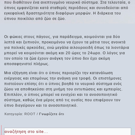
που διαθέτουν ένα ανεπτυγμένο νευρικό σύστημα. Στα τελευταία, ο
ύπνος εμφανίζεται κατά σταθερές περιόδους και συνοδεύεται από
εγκεφαλική δραστηριότητα διαφόρων μορφών. Η διάρκεια του
ύπνου ποικίλλει από ζώο σε ζώο.
Οι φώκιες στους πάγους, για παράδειγμα, κοιμούνται για δύο
λεπτά και ξυπνούν, προκειμένου να έχουν τα μάτια τους ανοικτά
για πολικές αρκούδες, ενώ μεγάλα αιλουροειδή όπως τα λιοντάρια
μπορεί να κοιμούνται ακόμη και 20 ώρες το 24ωρο. Ο λόγος για
τον οποίο τα ζώα έχουν ανάγκη τον ύπνο δεν έχει ακόμη
αποσαφηνιστεί πλήρως.
Μια εξήγηση είναι ότι ο ύπνος περιορίζει την κατανάλωση
ενέργειας και επομένως την ανάγκη για τροφή. Οι επιστήμονες
πιστεύουν επίσης ότι ο ύπνος βοηθά το νευρικό σύστημα ενός
ζώου να αποθηκεύσει στη μνήμη του εντυπώσεις και εμπειρίες.
Επιπλέον, ο ύπνος μπορεί να ενισχύει και το ανοσοποιητικό
σύστημα, καθώς ένα μέρος από τις ουσίες που επιφέρουν τον
ύπνο διεγείρουν και το ανοσοποιητικό.
Κατηγορία:
ROOT
/
Γνωρίζετε ότι