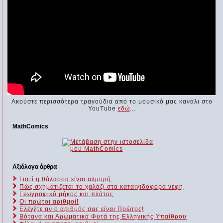
Ακούστε περισσότερα τραγούδια από το μουσικό μας κανάλι στο
YouTube
εδώ
...
MathComics
Αξιόλογα άρθρα
Γιατί η θάλασσα είναι αλμυρή;
Πώς σχηματίζεται το χαλάζι στα καταιγιδοφόρα νέφη
Γεωγραφικό μήκος και πλάτος
Οι πρώτοι αριθμοί!
Ελέγξτε αν ο αριθμός σας είναι Πρώτος!
Βότανα και Αρωματικά Φυτά της Ελληνικής Υπαίθρου