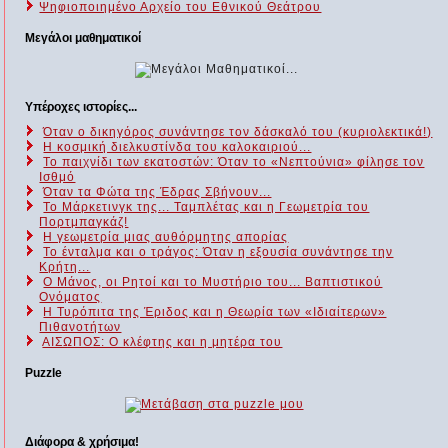
Ψηφιοποιημένο Αρχείο του Εθνικού Θεάτρου
Μεγάλοι μαθηματικοί
Υπέροχες ιστορίες...
Όταν ο δικηγόρος συνάντησε τον δάσκαλό του (κυριολεκτικά!)
Η κοσμική διελκυστίνδα του καλοκαιριού...
Το παιχνίδι των εκατοστών: Όταν το «Νεπτούνια» φίλησε τον
Ισθμό
Όταν τα Φώτα της Έδρας Σβήνουν...
Το Μάρκετινγκ της... Ταμπλέτας και η Γεωμετρία του
Πορτμπαγκάζ!
Η γεωμετρία μιας αυθόρμητης απορίας
Το ένταλμα και ο τράγος: Όταν η εξουσία συνάντησε την
Κρήτη...
Ο Μάνος, οι Ρητοί και το Μυστήριο του... Βαπτιστικού
Ονόματος
Η Τυρόπιτα της Έριδος και η Θεωρία των «Ιδιαίτερων»
Πιθανοτήτων
ΑΙΣΩΠΟΣ: Ο κλέφτης και η μητέρα του
Puzzle
Διάφορα & χρήσιμα!