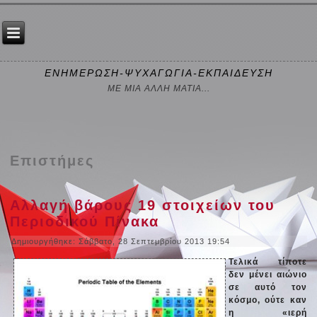
ΕΝΗΜΕΡΩΣΗ-ΨΥΧΑΓΩΓΙΑ-ΕΚΠΑΙΔΕΥΣΗ
ΜΕ ΜΙΑ ΑΛΛΗ ΜΑΤΙΑ...
Επιστήμες
Αλλαγή βάρους 19 στοιχείων του
Περιοδικού Πίνακα
Δημιουργήθηκε: Σάββατο, 28 Σεπτεμβρίου 2013 19:54
Τελικά τίποτε
δεν μένει αιώνιο
σε αυτό τον
κόσμο, ούτε καν
η «ιερή