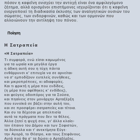
πόσον η καφεΐνη ενισχύει την αντοχή είναι ένα αμφιλεγόμενο
ζήτημα, αλλά ορισμένοι επιστήμονες ισχυρίζονται ότι η καφεΐνη
ενεργοποιεί τη διαδικασία έκλυσης των αναλγητικών ουσιών του
σώματος, των ενδορφινών, καθώς και των ορμονών που
αλλοιώνουν την αντίληψη του πόνου.
Ποίηση
Η Σατραπεία
«Η Σατραπεία»
Τι συμφορά, ενώ είσαι καμωμένος
για τα ωραία και μεγάλα έργα
η άδικη αυτή σου η τύχη πάντα
ενθάρρυνσι κ' επιτυχία να σε αρνείται·
να σ' εμποδίζουν ευτελείς συνήθειες,
και μικροπρέπειες, κι αδιαφορίες.
Και τι φρικτή η μέρα που ενδίδεις,
(η μέρα που αφέθηκες κ' ενδίδεις),
και φεύγεις οδοιπόρος για τα Σούσα,
και πηαίνεις στον μονάρχην Aρταξέρξη
που ευνοϊκά σε βάζει στην αυλή του,
και σε προσφέρει σατραπείες και τέτοια.
Και συ τα δέχεσαι με απελπισία
αυτά τα πράγματα που δεν τα θέλεις.
Άλλα ζητεί η ψυχή σου, γι' άλλα κλαίει·
τον έπαινο του Δήμου και των Σοφιστών,
τα δύσκολα και τ' ανεκτίμητα Εύγε·
την Aγορά, το Θέατρο, και τους Στεφάνους.
Aυτά πού θα σ' τα δώσει ο Aρταξέρξης,