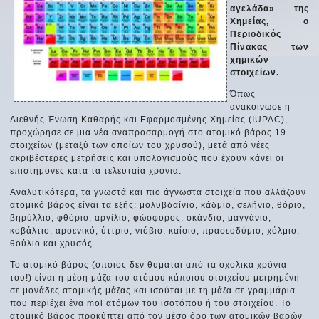
αγελάδα» της
Χημείας, ο
Περιοδικός
Πίνακας των
χημικών
στοιχείων.
Όπως
ανακοίνωσε η
Διεθνής Ένωση Καθαρής και Εφαρμοσμένης Χημείας (IUPAC),
προχώρησε σε μια νέα αναπροσαρμογή στο ατομικό βάρος 19
στοιχείων (μεταξύ των οποίων του χρυσού), μετά από νέες
ακριβέστερες μετρήσεις και υπολογισμούς που έχουν κάνει οι
επιστήμονες κατά τα τελευταία χρόνια.
Αναλυτικότερα, τα γνωστά και πιο άγνωστα στοιχεία που αλλάζουν
ατομικό βάρος είναι τα εξής: μολυβδαίνιο, κάδμιο, σελήνιο, θόριο,
βηρύλλιο, φθόριο, αργίλιο, φώσφορος, σκάνδιο, μαγγάνιο,
κοβάλτιο, αρσενικό, ύττριο, νιόβιο, καίσιο, πρασεοδύμιο, χόλμιο,
θούλιο και χρυσός.
Το ατομικό βάρος (όποιος δεν θυμάται από τα σχολικά χρόνια
του!) είναι η μέση μάζα του ατόμου κάποιου στοιχείου μετρημένη
σε μονάδες ατομικής μάζας και ισούται με τη μάζα σε γραμμάρια
που περιέχει ένα mol ατόμων του ισοτόπου ή του στοιχείου. Το
ατομικό βάρος προκύπτει από τον μέσο όρο των ατομικών βαρών