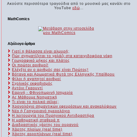
Ακούστε περισσότερα τραγούδια από το μουσικό μας κανάλι στο
YouTube
εδώ
...
MathComics
Αξιόλογα άρθρα
Γιατί η θάλασσα είναι αλμυρή;
Πώς σχηματίζεται το χαλάζι στα καταιγιδοφόρα νέφη
Γεωγραφικό μήκος και πλάτος
Οι πρώτοι αριθμοί!
Ελέγξτε αν ο αριθμός σας είναι Πρώτος!
Βότανα και Αρωματικά Φυτά της Ελληνικής Υπαίθρου
Φίλοι ή αγαπητοί αριθμοί
Σχολικός εκφοβισμός
Αντόνι Γκαουντί
Εαρινή - Φθινοπωρινή Ισημερία
Ας Μάθουμε Νοηματική
Τι είναι το πολικό σέλας;
Χρονολόγιο σημαντικών εφευρέσεων και ανακαλύψεων
Νέο ή Γρηγοριανό ημερολόγιο
Η λειτουργία του Πυρηνικού Αντιδραστήρα
Η μαθηματική σταθερά π
Διαδραστικός χάρτης του ουρανού
Χάρτης πλοίων (real time)
Χάρτης αεροπλάνων (real time)