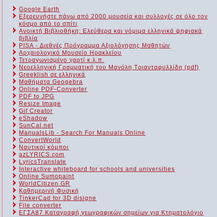
Google Earth
Εξερευνήστε πάνω από 2000 μουσεία και συλλογές σε όλο τον
κόσμο από το σπίτι
Ανοικτή Βιβλιοθήκη: Ελεύθερα και νόμιμα ελληνικά ψηφιακά
βιβλία
PISA - Διεθνές Πρόγραμμα Αξιολόγησης Μαθητών
Αρχαιολογικό Μουσείο Ηρακλείου
Τετραγωνισμένο χαρτί κ.λ.π.
Νεοελληνική Γραμματική του Μανόλη Τριανταφυλλίδη (pdf)
Greeklish σε ελληνικά
Μαθήματα Geogebra
Online PDF-Converter
PDF to JPG
Resize Image
Gif Creator
eShadow
SunCal.net
ManualsLib - Search For Manuals Online
ConvertWorld
Ναυτικοί κόμποι
azLYRICS.com
LyricsTranslate
Interactive whiteboard for schools and universities
Online Sumopaint
WorldCitizen.GR
Καθημερινή Φυσική
TinkerCad for 3D disigne
File converter
ΕΓΣΑ87 Καταγραφή γεωγραφικών σημείων για Κτηματολόγιο