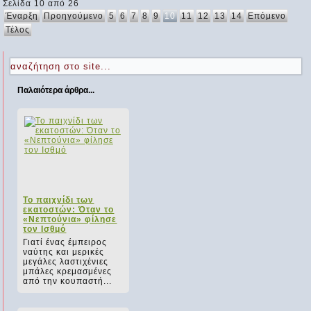
Σελίδα 10 από 26
Έναρξη
Προηγούμενο
5
6
7
8
9
10
11
12
13
14
Επόμενο
Τέλος
Παλαιότερα άρθρα...
Το παιχνίδι των
Αντιμετωπίστε το
Μικρόβια: Οι
εκατοστών: Όταν το
μπούκωμα στη μύτη
"κολλητοί" μας
«Νεπτούνια» φίλησε
παντού...
Η ρινική συμφόρηση ή
τον Ισθμό
πιο απλά το
Απλώς και μόνο με το
Γιατί ένας έμπειρος
μπούκωμα στη μύτη
να μπει κάποιος σε ένα
ναύτης και μερικές
ταλαιπωρεί πολλούς
κλειστό δωμάτιο,
μεγάλες λαστιχένιες
ανθρώπους που
μπορεί να προσθέσει
μπάλες κρεμασμένες
έχουν...
στον αέρα του...
από την κουπαστή...