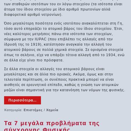
των σταθερών ισοτόπων του εν λόγω στοιχείου (τα ισότοπα είναι
άτομα του ίδιου στοιχείου με ίδιο αριθμό πρωτονίων αλλά
διαφορετικό αριθμό νετρονίων).
Όσο μεγαλύτερη ποσότητα ενός ισοτόπου ανακαλύπτεται στη Γη,
τόσο αυτό επηρεάζει το ατομικό βάρος του ίδιου στοιχείου. Έτσι,
νέες καλύτερες μετρήσεις πάνω στα ισότοπα των στοιχείων,
σύμφωνα με την IUPAC (που επιβλέπει τις αλλαγές από την
ίδρυσή της το 1919), κατέστησαν αναγκαία την αλλαγή του
ατομικού βάρους σε πολλά χημικά στοιχεία. Σε ορισμένα στοιχεία
όπως το σελήνιο, είχε να υπάρξει τέτοια αλλαγή από το 1934, ενώ
σε άλλα είχε γίνει πιο πρόσφατα.
Σε άλλα στοιχεία οι αλλαγές του ατομικού βάρους είναι
μεγαλύτερες και σε άλλα πιο οριακές. Ακόμα, όμως και στην
τελευταία περίπτωση, οι συνέπειες πρακτικά μπορεί να είναι
αισθητές σε ερευνητικό επίπεδο, καθώς η γνώση των ατομικών
μαζών είναι σημαντική για την κατανόηση των νόμων της φυσικής.
Περισσότερα...
Κατηγορία:
Επιστήμες
/
Χημεία
Τα 7 μεγάλα προβλήματα της
σύγχρονης Φυσικής