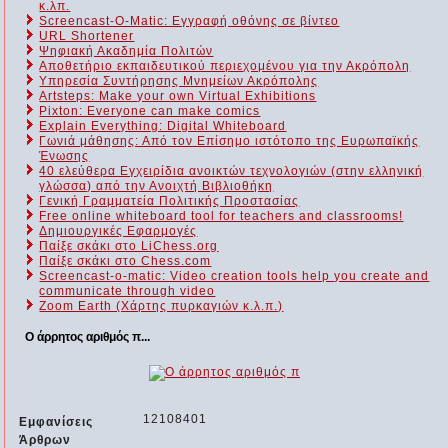
κ.λπ.
Screencast-O-Matic: Εγγραφή οθόνης σε βίντεο
URL Shortener
Ψηφιακή Ακαδημία Πολιτών
Αποθετήριο εκπαιδευτικού περιεχομένου για την Ακρόπολη
Υπηρεσία Συντήρησης Μνημείων Ακρόπολης
Artsteps: Make your own Virtual Exhibitions
Pixton: Everyone can make comics
Explain Everything: Digital Whiteboard
Γωνιά μάθησης: Από τον Επίσημο ιστότοπο της Ευρωπαϊκής
Ένωσης
40 ελεύθερα Εγχειρίδια ανοικτών τεχνολογιών (στην ελληνική
γλώσσα) από την Ανοιχτή Βιβλιοθήκη
Γενική Γραμματεία Πολιτικής Προστασίας
Free online whiteboard tool for teachers and classrooms!
Δημιουργικές Εφαρμογές
Παίξε σκάκι στο LiChess.org
Παίξε σκάκι στο Chess.com
Screencast-o-matic: Video creation tools help you create and
communicate through video
Zoom Earth (Χάρτης πυρκαγιών κ.λ.π.)
Ο άρρητος αριθμός π...
12108401
Εμφανίσεις
Άρθρων