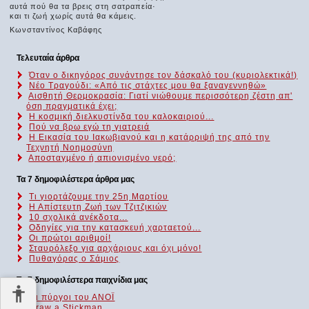
αυτά πού θα τα βρεις στη σατραπεία·
και τι ζωή χωρίς αυτά θα κάμεις.
Κωνσταντίνος Καβάφης
Τελευταία άρθρα
Όταν ο δικηγόρος συνάντησε τον δάσκαλό του (κυριολεκτικά!)
Νέο Τραγούδι: «Από τις στάχτες μου θα ξαναγεννηθώ»
Αισθητή Θερμοκρασία: Γιατί νιώθουμε περισσότερη ζέστη απ'
όση πραγματικά έχει;
Η κοσμική διελκυστίνδα του καλοκαιριού...
Πού να βρω εγώ τη γιατρειά
Η Εικασία του Ιακωβιανού και η κατάρριψή της από την
Τεχνητή Νοημοσύνη
Αποσταγμένο ή απιονισμένο νερό;
Τα 7 δημοφιλέστερα άρθρα μας
Τι γιορτάζουμε την 25η Μαρτίου
Η Απίστευτη Ζωή των Τζιτζικιών
10 σχολικά ανέκδοτα...
Οδηγίες για την κατασκευή χαρταετού...
Οι πρώτοι αριθμοί!
Σταυρόλεξο για αρχάριους και όχι μόνο!
Πυθαγόρας ο Σάμιος
Τα 7 δημοφιλέστερα παιχνίδια μας
Οι πύργοι του ΑΝΟΪ
Draw a Stickman