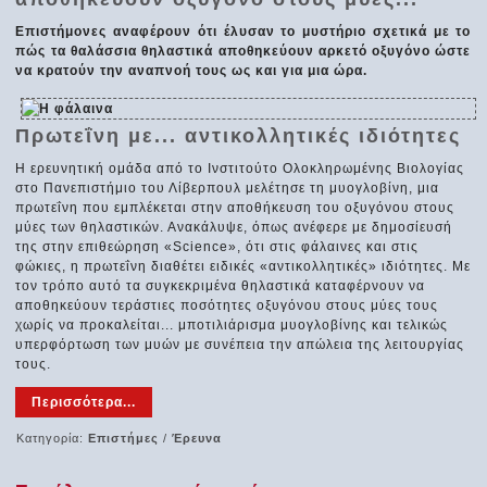
Επιστήμονες αναφέρουν ότι έλυσαν το μυστήριο σχετικά με το
πώς τα θαλάσσια θηλαστικά αποθηκεύουν αρκετό οξυγόνο ώστε
να κρατούν την αναπνοή τους ως και για μια ώρα.
Πρωτεΐνη με... αντικολλητικές ιδιότητες
Η ερευνητική ομάδα από το Ινστιτούτο Ολοκληρωμένης Βιολογίας
στο Πανεπιστήμιο του Λίβερπουλ μελέτησε τη μυογλοβίνη, μια
πρωτεΐνη που εμπλέκεται στην αποθήκευση του οξυγόνου στους
μύες των θηλαστικών. Ανακάλυψε, όπως ανέφερε με δημοσίευσή
της στην επιθεώρηση «Science», ότι στις φάλαινες και στις
φώκιες, η πρωτεΐνη διαθέτει ειδικές «αντικολλητικές» ιδιότητες. Με
τον τρόπο αυτό τα συγκεκριμένα θηλαστικά καταφέρνουν να
αποθηκεύουν τεράστιες ποσότητες οξυγόνου στους μύες τους
χωρίς να προκαλείται... μποτιλιάρισμα μυογλοβίνης και τελικώς
υπερφόρτωση των μυών με συνέπεια την απώλεια της λειτουργίας
τους.
Περισσότερα...
Κατηγορία:
Επιστήμες
/
Έρευνα