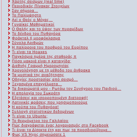
Χάρτης σεισμών (real time)
Περιοδικός Πίνακας Στοιχείων
Σαν σήμερα...
Το Παλίμψηστο
Αεί ο Θεός ο Μέγας...
Γυναίκες Μαθηματικοί
Ο Θαλής και το ύψος των πυραμίδων
Το δένδρο του Πυθαγόρα
Φράκταλ ή μορφόκλασμα
Σύνολα Αριθμών
Η παλίρροια του πορθμού του Ευρίπου
Τι είναι τα Hoaxes
Παγκόσμια ημέρα της σταθεράς π
Πόσο μακριά είναι η καταιγίδα;
Διεθνής Γραμμή Ημερομηνίας
Χρονολόγηση με τη μέθοδο του άνθρακα
Τα μυστικά της αναζήτησης
Οδηγίες προστασίας από σεισμό...
Ξεχασμένα επαγγέλματα...
Τα δικαιώματά μου - Ρωτάω τον Συνήγορο του Παιδιού...
Η απολογία του Σωκράτη
Εξετάσεις και ισορροποιμένη διατροφή!
Λατινικές φράσεις που χρησιμοποιούμε
Η κούπα του Πυθαγόρα!
Συλλογή στατιστικών δεδομένων
Τι είναι το Ubuntu;
Το θερμόμετρο του Γαλιλαίου
Πώς διαγράφεται ένας λογαριασμός στο Facebook
Τι έιναι τα Δίσεκτα έτη και πως τα προσδιορίζουμε...
Φως VS Ήχος σημειώσατε 1