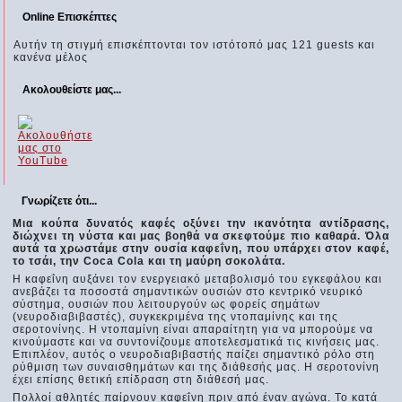
Online Επισκέπτες
Αυτήν τη στιγμή επισκέπτονται τον ιστότοπό μας 121 guests και
κανένα μέλος
Ακολουθείστε μας...
Γνωρίζετε ότι...
Μια κούπα δυνατός καφές οξύνει την ικανότητα αντίδρασης,
διώχνει τη νύστα και μας βοηθά να σκεφτούμε πιο καθαρά. Όλα
αυτά τα χρωστάμε στην ουσία καφεΐνη, που υπάρχει στον καφέ,
το τσάι, την Coca Cola και τη μαύρη σοκολάτα.
Η καφεΐνη αυξάνει τον ενεργειακό μεταβολισμό του εγκεφάλου και
ανεβάζει τα ποσοστά σημαντικών ουσιών στο κεντρικό νευρικό
σύστημα, ουσιών που λειτουργούν ως φορείς σημάτων
(νευροδιαβιβαστές), συγκεκριμένα της ντοπαμίνης και της
σεροτονίνης. Η ντοπαμίνη είναι απαραίτητη για να μπορούμε να
κινούμαστε και να συντονίζουμε αποτελεσματικά τις κινήσεις μας.
Επιπλέον, αυτός ο νευροδιαβιβαστής παίζει σημαντικό ρόλο στη
ρύθμιση των συναισθημάτων και της διάθεσής μας. Η σεροτονίνη
έχει επίσης θετική επίδραση στη διάθεσή μας.
Πολλοί αθλητές παίρνουν καφεΐνη πριν από έναν αγώνα. Το κατά