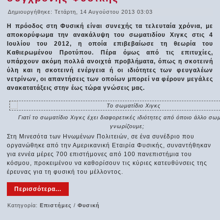
Δημιουργήθηκε: Τετάρτη, 14 Αυγούστου 2013 03:03
Η πρόοδος στη Φυσική είναι συνεχής τα τελευταία χρόνια, με
αποκορύφωμα την ανακάλυψη του σωματιδίου Χιγκς στις 4
Ιουλίου του 2012, η οποία επιβεβαίωσε τη θεωρία του
Καθιερωμένου Προτύπου. Πέρα όμως από τις επιτυχίες,
υπάρχουν ακόμη πολλά ανοιχτά προβλήματα, όπως η σκοτεινή
ύλη και η σκοτεινή ενέργεια ή οι ιδιότητες των φευγαλέων
νετρίνων, οι απαντήσεις των οποίων μπορεί να φέρουν μεγάλες
ανακατατάξεις στην έως τώρα γνώσεις μας.
Γιατί το σωματίδιο Χιγκς έχει διαφορετικές ιδιότητες από όποιο άλλο σωμ
γνωρίζουμε;
Στη Μινεσότα των Ηνωμένων Πολιτειών, σε ένα συνέδριο που
οργανώθηκε από την Αμερικανική Εταιρία Φυσικής, συναντήθηκαν
για εννέα μέρες 700 επιστήμονες από 100 πανεπιστήμια του
κόσμου, προκειμένου να καθορίσουν τις κύριες κατευθύνσεις της
έρευνας για τη φυσική του μέλλοντος.
Περισσότερα...
Κατηγορία:
Επιστήμες
/
Φυσική